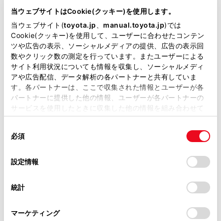
CBA-NNP10
当ウェブサイトはCookie(クッキー)を使用します。
当ウェブサイト(
toyota.jp
、
manual.toyota.jp
)では
全長
×
全幅
×
全高
Cookie(クッキー)を使用して、ユーザーに合わせたコンテン
3990
×
1690
×
1720mm
ツや広告の表示、ソーシャルメディアの提供、広告の表示回
数やクリック数の測定を行っています。またユーザーによる
ホイールベース ※1
2600mm
サイト利用状況についても情報を収集し、ソーシャルメディ
アや広告配信、データ解析の各パートナーと共有していま
トレッド前／後
す。各パートナーは、ここで収集された情報とユーザーが各
1470/1445mm
パートナーに提供した他の情報、ユーザーが各パートナーの
サービスを使用したときに収集した他の情報を組み合わせて
室内長
×
室内幅
×
室内高
使用することがあります。当ウェブサイトの使用を続行する
2145
×
1370
×
1390mm
同
とCookie(クッキー)に同意したこととなります。
必須
意
車両重量
の
「すべてのCookieを許可」をクリックすることで、お客様の
1090kg
選
デバイスにすべてのCookie(クッキー)が保存されることに同
設定情報
択
意したことになります。Cookie(クッキー)のオプトアウト、
設定の変更、同意を撤回したりするにあたっては、当社の
統計
「
Cookie（クッキー）情報の取り扱いについて
」をご覧くだ
さい。
マーケティング