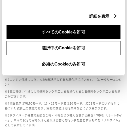
燃料・性能・詳細スペック
詳細を表示
装備・オプション
すべてのCookieを許可
選択中のCookieを許可
ボディカラー
必須のCookieのみ許可
車の種類、仕様により数値が複数ある場合とサスペンション形式などにより、ホイ
ールベースが左右で数値が異なる場合がございます。
エンジン仕様により、×2の表記がしてある場合がございます。（ロータリーエンジ
ン）
車の種類、仕様により燃料タンクが二つある場合と異なる燃料タンクが二つある場
合がございます。
燃費表示はWLTCモード、10・15モード又は10モード、JC08モードのいずれかに
基づいた試験上の数値であり、実際の数値は走行条件などにより異なります。
ドライバーが任意で駆動を２輪・４輪を切り替える事が出来る４WDを「パートタイ
ム」、車両の設定で常時又は可変又は切替えを行う事を主とするものを「フルタイム」
として表示しています。