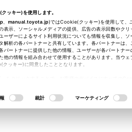
e(クッキー)を使用します。
jp
、
manual.toyota.jp
)ではCookie(クッキー)を使用して
の表示、ソーシャルメディアの提供、広告の表示回数やクリ
ユーザーによるサイト利用状況についても情報を収集し、ソ
タ解析の各パートナーと共有しています。各パートナーは、
各パートナーに提供した他の情報、ユーザーが各パートナー
た他の情報を組み合わせて使用することがあります。当ウェ
オンライン購入
お気に入り
保存した見積り
閲覧履歴
お住まいの地
ie(クッキー)に同意したこととなります。
許可」をクリックすることで、お客様のデバイスにすべてのCook
意したことになります。Cookie(クッキー)のオプトアウト
るにあたっては、当社の「
Cookie（クッキー）情報の取り
モデル・年式
・グレード
の選択
報
統計
マーケティング
ｉ