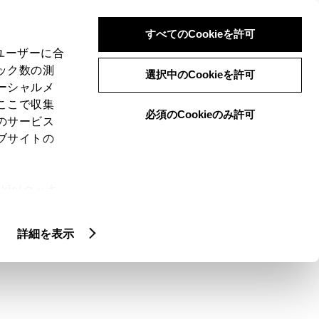
検索
メニュー
ログイン
すべてのCookieを許可
、ユーザーに合
ック数の測
選択中のCookieを許可
ーシャルメ
ここで収集
必須のCookieのみ許可
メニュー
のサービス
ブサイトの
域
未設定
ie(クッキ
、設定の変
扱いについ
クルマ情報
詳細を表示