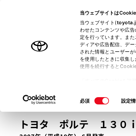
TOYOTA
当ウェブサイトはCooki
当ウェブサイト(
toyota.
わせたコンテンツや広告
ラインアップ
オーナーサポート
トピックス
定を行っています。また
ディアや広告配信、デー
トヨタ認定中古車
された情報とユーザーが
を使用したときに収集し
中古車を探す
トヨタ認定中古車の魅力
3つの買い方
使用を続行するとCook
「すべてのCookieを
ー)が保存されることに同
更、同意を撤回したりす
車種
の選択
同
必須
設定情
て
」をご覧ください。
意
の
トヨタ ポルテ
１３０
選
択