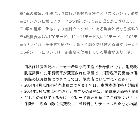
車の種類、仕様により数値が複数ある場合とサスペンション形
エンジン仕様により、×2の表記がしてある場合がございます。
車の種類、仕様により燃料タンクが二つある場合と異なる燃料
燃費表示はWLTCモード、10・15モード又は10モード、J
ドライバーが任意で駆動を２輪・４輪を切り替える事が出来る
革シートについては一部合皮を使用している場合があります。
価格は販売当時のメーカー希望小売価格で参考価格です。消費税
販売期間中に消費税率が変更された車種で、消費税率変更前の価
実際の販売価格につきましては、販売店におたずねください。
2004年4月以降の発売車種につきましては、車両本体価格と消
2004年3月以前に発売されたモデルの価格は、消費税込価格と
どちらの価格であるかは、グレード詳細画面にてご確認ください
保険料、税金（除く消費税）、登録料、リサイクル料金などの諸