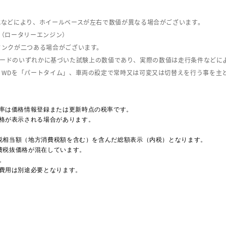
式などにより、ホイールベースが左右で数値が異なる場合がございます。
（ロータリーエンジン）
タンクが二つある場合がございます。
C08モードのいずれかに基づいた試験上の数値であり、実際の数値は走行条件などに
４WDを「パートタイム」、車両の設定で常時又は可変又は切替えを行う事を主
率は価格情報登録または更新時点の税率です。
格が表示される場合があります。
費税相当額（地方消費税額を含む）を含んだ総額表示（内税）となります。
消費税抜価格が混在しています。
。
費用は別途必要となります。