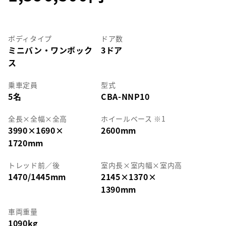
ボディタイプ
ドア数
ミニバン・ワンボック
3ドア
ス
乗車定員
型式
5名
CBA-NNP10
全長
×
全幅
×
全高
ホイールベース ※1
3990
×
1690
×
2600mm
1720mm
トレッド前／後
室内長
×
室内幅
×
室内高
1470/1445mm
2145
×
1370
×
1390mm
車両重量
1090kg