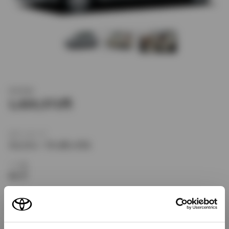
新車価格
1,820,571
ボディタイプ
ミニバン・ワンボックス
ドア数
4ドア
乗車定員
5名
型式