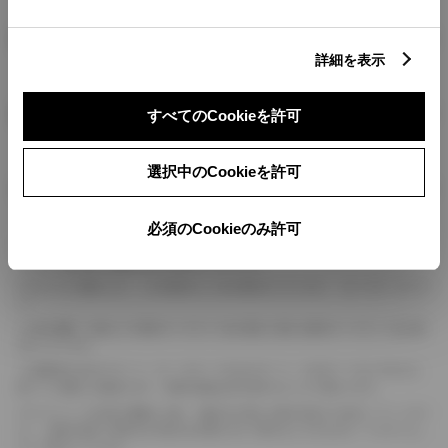
燃料・性能・詳細スペック
詳細を表示
装備・オプション
すべてのCookieを許可
選択中のCookieを許可
ボディカラー
必須のCookieのみ許可
車の種類、仕様により数値が複数ある場合とサスペンション形式などにより、ホイ
ールベースが左右で数値が異なる場合がございます。
エンジン仕様により、×2の表記がしてある場合がございます。（ロータリーエンジ
ン）
車の種類、仕様により燃料タンクが二つある場合と異なる燃料タンクが二つある場
合がございます。
燃費表示はWLTCモード、10・15モード又は10モード、JC08モードのいずれかに
基づいた試験上の数値であり、実際の数値は走行条件などにより異なります。
ドライバーが任意で駆動を２輪・４輪を切り替える事が出来る４WDを「パートタイ
ム」、車両の設定で常時又は可変又は切替えを行う事を主とするものを「フルタイム」
として表示しています。