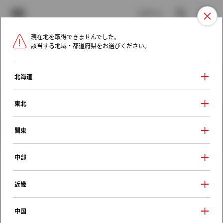
TOYOTA
検索
メニュ
ログイン
現在地を取得できませんでした。
ラインアップ
オーナーサポート
トピックス
該当する地域・都道府県をお選びください。
トヨタ認定中古車
メニュー
北海道
未設定
お気に入り
保存した見積り
閲覧履歴
東北
クルマ情報
関東
中部
トヨタ ポルテ
近畿
Ｘ
2014年（平成26年） 4月発売
中国