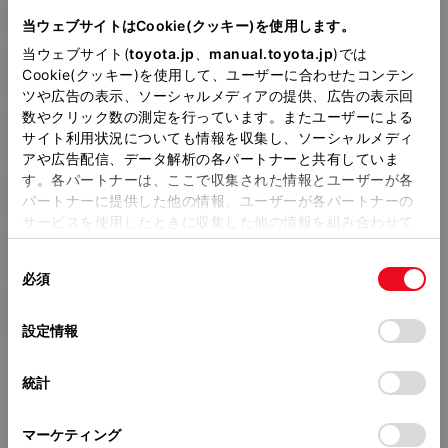
DBA-NCP145
当ウェブサイトはCookie(クッキー)を使用します。
当ウェブサイト(
toyota.jp
、
manual.toyota.jp
)では
全長
×
全幅
×
全高
Cookie(クッキー)を使用して、ユーザーに合わせたコンテン
3995
×
1695
×
1720mm
ツや広告の表示、ソーシャルメディアの提供、広告の表示回
数やクリック数の測定を行っています。またユーザーによる
ホイールベース ※1
サイト利用状況についても情報を収集し、ソーシャルメディ
2600mm
アや広告配信、データ解析の各パートナーと共有していま
す。各パートナーは、ここで収集された情報とユーザーが各
トレッド前／後
1485/1475mm
パートナーに提供した他の情報、ユーザーが各パートナーの
サービスを使用したときに収集した他の情報を組み合わせて
室内長
×
室内幅
×
室内高
使用することがあります。当ウェブサイトの使用を続行する
2160
×
1420
×
1380mm
同
とCookie(クッキー)に同意したこととなります。
必須
意
車両重量
の
「すべてのCookieを許可」をクリックすることで、お客様の
1230kg
選
デバイスにすべてのCookie(クッキー)が保存されることに同
設定情報
択
意したことになります。Cookie(クッキー)のオプトアウト、
設定の変更、同意を撤回したりするにあたっては、当社の
統計
「
Cookie（クッキー）情報の取り扱いについて
」をご覧くだ
さい。
マーケティング