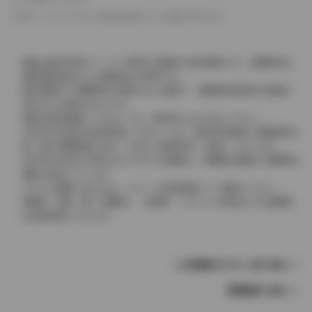
革シートについては一部合皮を使用している場合があります。
価格は販売当時のメーカー希望小売価格で参考価格です。消費税率は
価格情報登録または更新時点の税率です。
販売期間中に消費税率が変更された車種で、消費税率変更前の価格が
表示される場合があります。
実際の販売価格につきましては、販売店におたずねください。
2004年4月以降の発売車種につきましては、車両本体価格と消費税相当
額（地方消費税額を含む）を含んだ総額表示（内税）となります。
2004年3月以前に発売されたモデルの価格は、消費税込価格と消費税抜
価格が混在しています。
どちらの価格であるかは、グレード詳細画面にてご確認ください。
保険料、税金（除く消費税）、登録料、リサイクル料金などの諸費用
は別途必要となります。
この車種のモデル一覧へ戻る
車種選択へ戻る