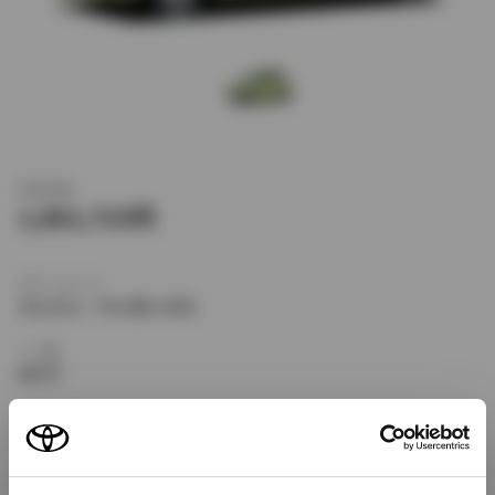
新車価格
1,861,715
ボディタイプ
ミニバン・ワンボックス
ドア数
4ドア
乗車定員
5名
型式