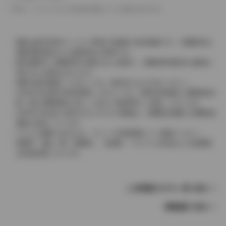
革シートについては一部合皮を使用している場合があります。
価格は販売当時のメーカー希望小売価格で参考価格です。消費税率は
価格情報登録または更新時点の税率です。
販売期間中に消費税率が変更された車種で、消費税率変更前の価格が
表示される場合があります。
実際の販売価格につきましては、販売店におたずねください。
2004年4月以降の発売車種につきましては、車両本体価格と消費税相当
額（地方消費税額を含む）を含んだ総額表示（内税）となります。
2004年3月以前に発売されたモデルの価格は、消費税込価格と消費税抜
価格が混在しています。
どちらの価格であるかは、グレード詳細画面にてご確認ください。
保険料、税金（除く消費税）、登録料、リサイクル料金などの諸費用
は別途必要となります。
この車種のモデル一覧へ戻る
車種選択へ戻る