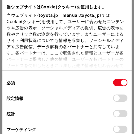
DBA-NCP145
当ウェブサイトはCookie(クッキー)を使用します。
当ウェブサイト(
toyota.jp
、
manual.toyota.jp
)では
全長
×
全幅
×
全高
3995
×
1695
×
1720mm
Cookie(クッキー)を使用して、ユーザーに合わせたコンテン
ツや広告の表示、ソーシャルメディアの提供、広告の表示回
ホイールベース ※1
数やクリック数の測定を行っています。またユーザーによる
2600mm
サイト利用状況についても情報を収集し、ソーシャルメディ
アや広告配信、データ解析の各パートナーと共有していま
トレッド前／後
す。各パートナーは、ここで収集された情報とユーザーが各
1485/1475mm
パートナーに提供した他の情報、ユーザーが各パートナーの
サービスを使用したときに収集した他の情報を組み合わせて
室内長
×
室内幅
×
室内高
使用することがあります。当ウェブサイトの使用を続行する
2160
×
1420
×
1380mm
同
とCookie(クッキー)に同意したこととなります。
必須
意
車両重量
の
「すべてのCookieを許可」をクリックすることで、お客様の
1240kg
選
デバイスにすべてのCookie(クッキー)が保存されることに同
設定情報
択
意したことになります。Cookie(クッキー)のオプトアウト、
設定の変更、同意を撤回したりするにあたっては、当社の
統計
「
Cookie（クッキー）情報の取り扱いについて
」をご覧くだ
さい。
マーケティング