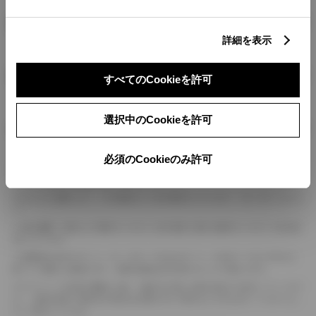
燃料・性能・詳細スペック
詳細を表示
装備・オプション
すべてのCookieを許可
選択中のCookieを許可
ボディカラー
必須のCookieのみ許可
車の種類、仕様により数値が複数ある場合とサスペンション形式などにより、ホイ
ールベースが左右で数値が異なる場合がございます。
エンジン仕様により、×2の表記がしてある場合がございます。（ロータリーエンジ
ン）
車の種類、仕様により燃料タンクが二つある場合と異なる燃料タンクが二つある場
合がございます。
燃費表示はWLTCモード、10・15モード又は10モード、JC08モードのいずれかに
基づいた試験上の数値であり、実際の数値は走行条件などにより異なります。
ドライバーが任意で駆動を２輪・４輪を切り替える事が出来る４WDを「パートタイ
ム」、車両の設定で常時又は可変又は切替えを行う事を主とするものを「フルタイム」
として表示しています。