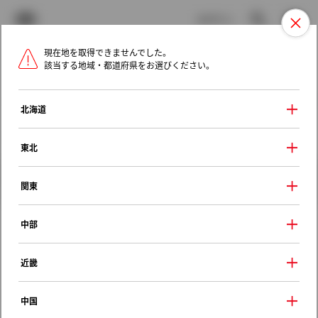
TOYOTA
検索
メニュ
ログイン
現在地を取得できませんでした。
ラインアップ
オーナーサポート
トピックス
該当する地域・都道府県をお選びください。
トヨタ認定中古車
メニュー
北海道
未設定
お気に入り
保存した見積り
閲覧履歴
東北
クルマ情報
関東
中部
トヨタ ポルテ
近畿
Ｙ
2015年（平成27年） 5月発売
中国