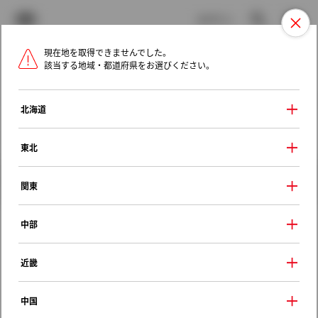
TOYOTA
検索
メニュ
ログイン
現在地を取得できませんでした。
ラインアップ
オーナーサポート
トピックス
該当する地域・都道府県をお選びください。
トヨタ認定中古車
メニュー
北海道
未設定
お気に入り
保存した見積り
閲覧履歴
東北
クルマ情報
関東
中部
トヨタ ポルテ
近畿
Ｇ
2015年（平成27年） 7月発売
中国