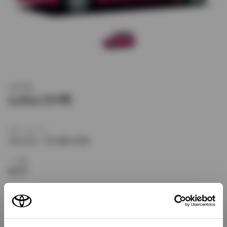
新車価格
2,012,727
ボディタイプ
ミニバン・ワンボックス
ドア数
4ドア
乗車定員
5名
型式