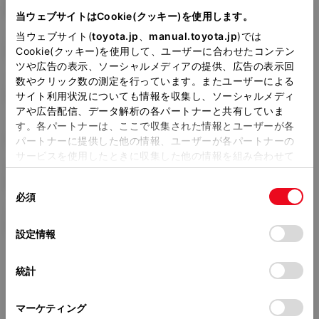
DBA-NCP145
当ウェブサイトはCookie(クッキー)を使用します。
当ウェブサイト(
toyota.jp
、
manual.toyota.jp
)では
全長
×
全幅
×
全高
3995
×
1695
×
1720mm
Cookie(クッキー)を使用して、ユーザーに合わせたコンテン
ツや広告の表示、ソーシャルメディアの提供、広告の表示回
ホイールベース ※1
数やクリック数の測定を行っています。またユーザーによる
2600mm
サイト利用状況についても情報を収集し、ソーシャルメディ
アや広告配信、データ解析の各パートナーと共有していま
トレッド前／後
す。各パートナーは、ここで収集された情報とユーザーが各
1485/1475mm
パートナーに提供した他の情報、ユーザーが各パートナーの
サービスを使用したときに収集した他の情報を組み合わせて
室内長
×
室内幅
×
室内高
使用することがあります。当ウェブサイトの使用を続行する
2160
×
1420
×
1380mm
同
とCookie(クッキー)に同意したこととなります。
必須
意
車両重量
の
「すべてのCookieを許可」をクリックすることで、お客様の
1230kg
選
デバイスにすべてのCookie(クッキー)が保存されることに同
設定情報
択
意したことになります。Cookie(クッキー)のオプトアウト、
設定の変更、同意を撤回したりするにあたっては、当社の
統計
「
Cookie（クッキー）情報の取り扱いについて
」をご覧くだ
さい。
マーケティング