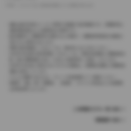
革シートについては一部合皮を使用している場合があります。
価格は販売当時のメーカー希望小売価格で参考価格です。消費税率は
価格情報登録または更新時点の税率です。
販売期間中に消費税率が変更された車種で、消費税率変更前の価格が
表示される場合があります。
実際の販売価格につきましては、販売店におたずねください。
2004年4月以降の発売車種につきましては、車両本体価格と消費税相当
額（地方消費税額を含む）を含んだ総額表示（内税）となります。
2004年3月以前に発売されたモデルの価格は、消費税込価格と消費税抜
価格が混在しています。
どちらの価格であるかは、グレード詳細画面にてご確認ください。
保険料、税金（除く消費税）、登録料、リサイクル料金などの諸費用
は別途必要となります。
この車種のモデル一覧へ戻る
車種選択へ戻る