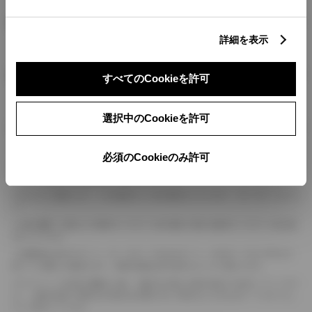
燃料・性能・詳細スペック
詳細を表示
装備・オプション
すべてのCookieを許可
選択中のCookieを許可
ボディカラー
必須のCookieのみ許可
車の種類、仕様により数値が複数ある場合とサスペンション形式などにより、ホイ
ールベースが左右で数値が異なる場合がございます。
エンジン仕様により、×2の表記がしてある場合がございます。（ロータリーエンジ
ン）
車の種類、仕様により燃料タンクが二つある場合と異なる燃料タンクが二つある場
合がございます。
燃費表示はWLTCモード、10・15モード又は10モード、JC08モードのいずれかに
基づいた試験上の数値であり、実際の数値は走行条件などにより異なります。
ドライバーが任意で駆動を２輪・４輪を切り替える事が出来る４WDを「パートタイ
ム」、車両の設定で常時又は可変又は切替えを行う事を主とするものを「フルタイム」
として表示しています。