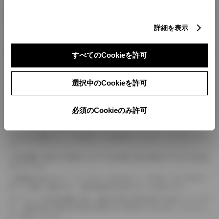
燃料・性能・詳細スペック
詳細を表示
装備・オプション
すべてのCookieを許可
選択中のCookieを許可
ボディカラー
必須のCookieのみ許可
車の種類、仕様により数値が複数ある場合とサスペンション形式などにより、ホイ
ールベースが左右で数値が異なる場合がございます。
エンジン仕様により、×2の表記がしてある場合がございます。（ロータリーエンジ
ン）
車の種類、仕様により燃料タンクが二つある場合と異なる燃料タンクが二つある場
合がございます。
燃費表示はWLTCモード、10・15モード又は10モード、JC08モードのいずれかに
基づいた試験上の数値であり、実際の数値は走行条件などにより異なります。
ドライバーが任意で駆動を２輪・４輪を切り替える事が出来る４WDを「パートタイ
ム」、車両の設定で常時又は可変又は切替えを行う事を主とするものを「フルタイム」
として表示しています。