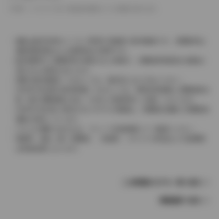
革シートについては一部合皮を使用している場合があります。
価格は販売当時のメーカー希望小売価格で参考価格です。消費税率は
価格情報登録または更新時点の税率です。
販売期間中に消費税率が変更された車種で、消費税率変更前の価格が
表示される場合があります。
実際の販売価格につきましては、販売店におたずねください。
2004年4月以降の発売車種につきましては、車両本体価格と消費税相当
額（地方消費税額を含む）を含んだ総額表示（内税）となります。
2004年3月以前に発売されたモデルの価格は、消費税込価格と消費税抜
価格が混在しています。
どちらの価格であるかは、グレード詳細画面にてご確認ください。
保険料、税金（除く消費税）、登録料、リサイクル料金などの諸費用
は別途必要となります。
この車種のモデル一覧へ戻る
車種選択へ戻る