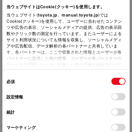
DBA-NSP141
当ウェブサイトはCookie(クッキー)を使用します。
当ウェブサイト(
toyota.jp
、
manual.toyota.jp
)では
全長
×
全幅
×
全高
3995
×
1695
×
1690mm
Cookie(クッキー)を使用して、ユーザーに合わせたコンテン
ツや広告の表示、ソーシャルメディアの提供、広告の表示回
ホイールベース ※1
数やクリック数の測定を行っています。またユーザーによる
2600mm
サイト利用状況についても情報を収集し、ソーシャルメディ
アや広告配信、データ解析の各パートナーと共有していま
トレッド前／後
す。各パートナーは、ここで収集された情報とユーザーが各
1485/1475mm
パートナーに提供した他の情報、ユーザーが各パートナーの
サービスを使用したときに収集した他の情報を組み合わせて
室内長
×
室内幅
×
室内高
使用することがあります。当ウェブサイトの使用を続行する
2160
×
1420
×
1380mm
同
とCookie(クッキー)に同意したこととなります。
必須
意
車両重量
の
「すべてのCookieを許可」をクリックすることで、お客様の
1170kg
選
デバイスにすべてのCookie(クッキー)が保存されることに同
設定情報
択
意したことになります。Cookie(クッキー)のオプトアウト、
設定の変更、同意を撤回したりするにあたっては、当社の
統計
「
Cookie（クッキー）情報の取り扱いについて
」をご覧くだ
さい。
マーケティング