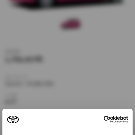
新車価格
1,758,437
ボディタイプ
ミニバン・ワンボックス
ドア数
4ドア
乗車定員
5名
型式