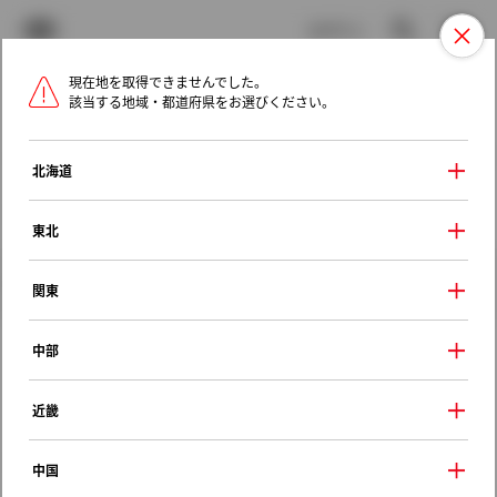
TOYOTA
検索
メニュ
ログイン
現在地を取得できませんでした。
ラインアップ
オーナーサポート
トピックス
該当する地域・都道府県をお選びください。
トヨタ認定中古車
メニュー
北海道
未設定
お気に入り
保存した見積り
閲覧履歴
東北
クルマ情報
関東
中部
トヨタ ポルテ
近畿
Ｆ
2015年（平成27年） 7月発売
中国