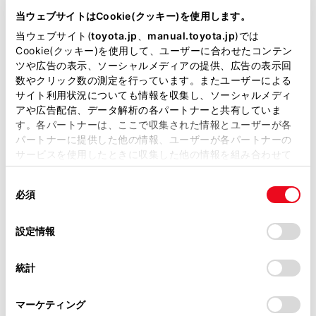
DBA-NSP141
当ウェブサイトはCookie(クッキー)を使用します。
当ウェブサイト(
toyota.jp
、
manual.toyota.jp
)では
全長
×
全幅
×
全高
Cookie(クッキー)を使用して、ユーザーに合わせたコンテン
3995
×
1695
×
1690mm
ツや広告の表示、ソーシャルメディアの提供、広告の表示回
数やクリック数の測定を行っています。またユーザーによる
ホイールベース ※1
2600mm
サイト利用状況についても情報を収集し、ソーシャルメディ
アや広告配信、データ解析の各パートナーと共有していま
トレッド前／後
す。各パートナーは、ここで収集された情報とユーザーが各
1485/1475mm
パートナーに提供した他の情報、ユーザーが各パートナーの
サービスを使用したときに収集した他の情報を組み合わせて
室内長
×
室内幅
×
室内高
使用することがあります。当ウェブサイトの使用を続行する
2160
×
1420
×
1380mm
同
とCookie(クッキー)に同意したこととなります。
必須
意
車両重量
の
「すべてのCookieを許可」をクリックすることで、お客様の
1170kg
選
デバイスにすべてのCookie(クッキー)が保存されることに同
設定情報
択
意したことになります。Cookie(クッキー)のオプトアウト、
設定の変更、同意を撤回したりするにあたっては、当社の
統計
「
Cookie（クッキー）情報の取り扱いについて
」をご覧くだ
さい。
マーケティング