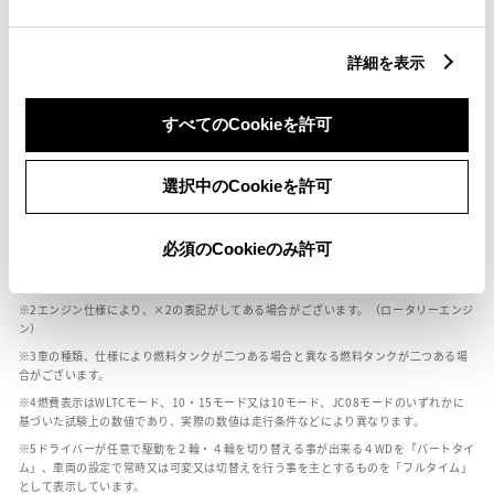
燃料・性能・詳細スペック
詳細を表示
装備・オプション
すべてのCookieを許可
選択中のCookieを許可
ボディカラー
必須のCookieのみ許可
車の種類、仕様により数値が複数ある場合とサスペンション形式などにより、ホイ
ールベースが左右で数値が異なる場合がございます。
エンジン仕様により、×2の表記がしてある場合がございます。（ロータリーエンジ
ン）
車の種類、仕様により燃料タンクが二つある場合と異なる燃料タンクが二つある場
合がございます。
燃費表示はWLTCモード、10・15モード又は10モード、JC08モードのいずれかに
基づいた試験上の数値であり、実際の数値は走行条件などにより異なります。
ドライバーが任意で駆動を２輪・４輪を切り替える事が出来る４WDを「パートタイ
ム」、車両の設定で常時又は可変又は切替えを行う事を主とするものを「フルタイム」
として表示しています。