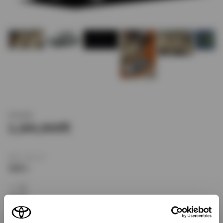
新車価格
2,289,000
ボディタイプ
セダン
ドア数
4ドア
乗車定員