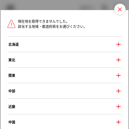
TOYOTA
検索
メニュ
ログイン
現在地を取得できませんでした。
ラインアップ
オーナーサポート
トピックス
該当する地域・都道府県をお選びください。
トヨタ認定中古車
メニュー
北海道
未設定
お気に入り
保存した見積り
閲覧履歴
東北
クルマ情報
関東
中部
トヨタ プレミオ
近畿
Ｇ ＥＸパッケージ
2004年（平成16年） 12月発売
中国