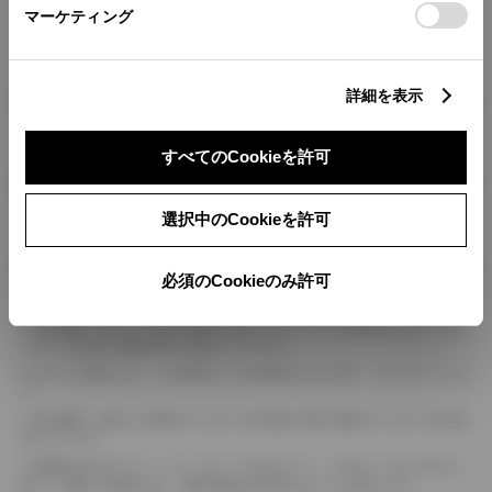
マーケティング
詳細を表示
燃料・性能・詳細スペック
すべてのCookieを許可
装備・オプション
選択中のCookieを許可
ボディカラー
必須のCookieのみ許可
車の種類、仕様により数値が複数ある場合とサスペンション形式などにより、ホイ
ールベースが左右で数値が異なる場合がございます。
エンジン仕様により、×2の表記がしてある場合がございます。（ロータリーエンジ
ン）
車の種類、仕様により燃料タンクが二つある場合と異なる燃料タンクが二つある場
合がございます。
燃費表示はWLTCモード、10・15モード又は10モード、JC08モードのいずれかに
基づいた試験上の数値であり、実際の数値は走行条件などにより異なります。