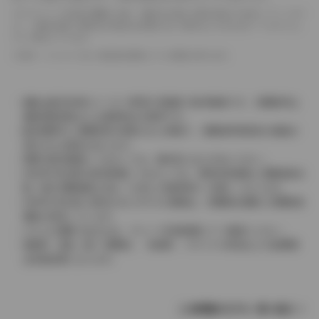
ドライバーが任意で駆動を２輪・４輪を切り替える事が出来る４WDを「パートタイ
ム」、車両の設定で常時又は可変又は切替えを行う事を主とするものを「フルタイム」
として表示しています。
革シートについては一部合皮を使用している場合があります。
価格は販売当時のメーカー希望小売価格で参考価格です。消費税率は
価格情報登録または更新時点の税率です。
販売期間中に消費税率が変更された車種で、消費税率変更前の価格が
表示される場合があります。
実際の販売価格につきましては、販売店におたずねください。
2004年4月以降の発売車種につきましては、車両本体価格と消費税相当
額（地方消費税額を含む）を含んだ総額表示（内税）となります。
2004年3月以前に発売されたモデルの価格は、消費税込価格と消費税抜
価格が混在しています。
どちらの価格であるかは、グレード詳細画面にてご確認ください。
保険料、税金（除く消費税）、登録料、リサイクル料金などの諸費用
は別途必要となります。
この車種のモデル一覧へ戻る