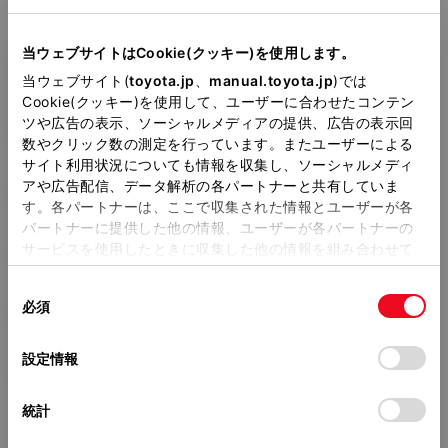
5名
型式
当ウェブサイトはCookie(クッキー)を使用します。
CBA-AZT240
当ウェブサイト(
toyota.jp
、
manual.toyota.jp
)では
Cookie(クッキー)を使用して、ユーザーに合わせたコンテン
全長
×
全幅
×
全高
ツや広告の表示、ソーシャルメディアの提供、広告の表示回
4600
×
1695
×
1470mm
数やクリック数の測定を行っています。またユーザーによる
サイト利用状況についても情報を収集し、ソーシャルメディ
ホイールベース ※1
アや広告配信、データ解析の各パートナーと共有していま
2700mm
す。各パートナーは、ここで収集された情報とユーザーが各
パートナーに提供した他の情報、ユーザーが各パートナーの
トレッド前／後
サービスを使用したときに収集した他の情報を組み合わせて
1480/1460mm
使用することがあります。当ウェブサイトの使用を続行する
同
とCookie(クッキー)に同意したこととなります。
室内長
×
室内幅
×
室内高
必須
意
1975
×
1395
×
1190mm
の
「すべてのCookieを許可」をクリックすることで、お客様の
選
デバイスにすべてのCookie(クッキー)が保存されることに同
車両重量
設定情報
択
意したことになります。Cookie(クッキー)のオプトアウト、
1240kg
設定の変更、同意を撤回したりするにあたっては、当社の
統計
「
Cookie（クッキー）情報の取り扱いについて
」をご覧くだ
さい。