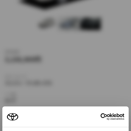
新車価格
3,136,909
ボディタイプ
ミニバン・ワンボックス
ドア数
5ドア
乗車定員
7名
型式