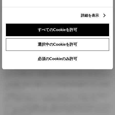
燃料・性能・詳細スペック
詳細を表示
装備・オプション
すべてのCookieを許可
選択中のCookieを許可
ボディカラー
必須のCookieのみ許可
車の種類、仕様により数値が複数ある場合とサスペンション形式などにより、ホイ
ールベースが左右で数値が異なる場合がございます。
エンジン仕様により、×2の表記がしてある場合がございます。（ロータリーエンジ
ン）
車の種類、仕様により燃料タンクが二つある場合と異なる燃料タンクが二つある場
合がございます。
燃費表示はWLTCモード、10・15モード又は10モード、JC08モードのいずれかに
基づいた試験上の数値であり、実際の数値は走行条件などにより異なります。
ドライバーが任意で駆動を２輪・４輪を切り替える事が出来る４WDを「パートタイ
ム」、車両の設定で常時又は可変又は切替えを行う事を主とするものを「フルタイム」
として表示しています。