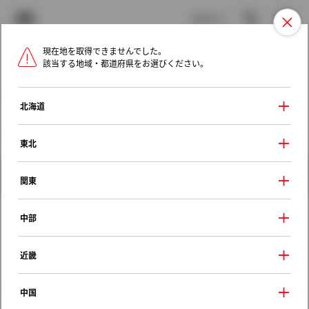
TOYOTA
検索
メニュ
ログイン
現在地を取得できませんでした。
ラインアップ
オーナーサポート
トピックス
該当する地域・都道府県をお選びください。
トヨタ認定中古車
メニュー
北海道
未設定
お気に入り
保存した見積り
閲覧履歴
東北
クルマ情報
関東
中部
トヨタ プリウスα
近畿
Ｓツーリングセレクション
2016年（平成28年） 5月発売
中国