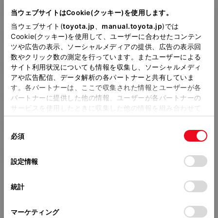
DAA-ZVW40W
当ウェブサイトはCookie(クッキー)を使用します。
当ウェブサイト(
toyota.jp
、
manual.toyota.jp
)では
全長
×
全幅
×
全高
Cookie(クッキー)を使用して、ユーザーに合わせたコンテン
4645
×
1775
×
1575mm
ツや広告の表示、ソーシャルメディアの提供、広告の表示回
数やクリック数の測定を行っています。またユーザーによる
ホイールベース ※1
サイト利用状況についても情報を収集し、ソーシャルメディ
2780mm
アや広告配信、データ解析の各パートナーと共有していま
す。各パートナーは、ここで収集された情報とユーザーが各
トレッド前／後
1530/1535mm
パートナーに提供した他の情報、ユーザーが各パートナーの
サービスを使用したときに収集した他の情報を組み合わせて
室内長
×
室内幅
×
室内高
使用することがあります。当ウェブサイトの使用を続行する
2690
×
1520
×
1220mm
同
とCookie(クッキー)に同意したこととなります。
必須
意
車両重量
の
「すべてのCookieを許可」をクリックすることで、お客様の
1470kg
選
デバイスにすべてのCookie(クッキー)が保存されることに同
設定情報
択
意したことになります。Cookie(クッキー)のオプトアウト、
設定の変更、同意を撤回したりするにあたっては、当社の
統計
「
Cookie（クッキー）情報の取り扱いについて
」をご覧くだ
さい。
マーケティング