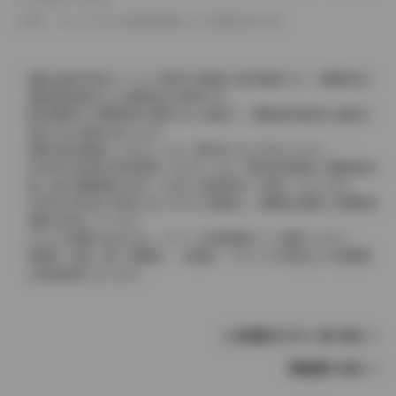
革シートについては一部合皮を使用している場合があります。
価格は販売当時のメーカー希望小売価格で参考価格です。消費税率は
価格情報登録または更新時点の税率です。
販売期間中に消費税率が変更された車種で、消費税率変更前の価格が
表示される場合があります。
実際の販売価格につきましては、販売店におたずねください。
2004年4月以降の発売車種につきましては、車両本体価格と消費税相当
額（地方消費税額を含む）を含んだ総額表示（内税）となります。
2004年3月以前に発売されたモデルの価格は、消費税込価格と消費税抜
価格が混在しています。
どちらの価格であるかは、グレード詳細画面にてご確認ください。
保険料、税金（除く消費税）、登録料、リサイクル料金などの諸費用
は別途必要となります。
この車種のモデル一覧へ戻る
車種選択へ戻る