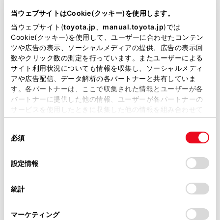
CBA-NCZ20
当ウェブサイトはCookie(クッキー)を使用します。
当ウェブサイト(
toyota.jp
、
manual.toyota.jp
)では
全長
×
全幅
×
全高
Cookie(クッキー)を使用して、ユーザーに合わせたコンテン
4045
×
1690
×
1535mm
ツや広告の表示、ソーシャルメディアの提供、広告の表示回
数やクリック数の測定を行っています。またユーザーによる
ホイールベース ※1
サイト利用状況についても情報を収集し、ソーシャルメディ
2500mm
アや広告配信、データ解析の各パートナーと共有していま
す。各パートナーは、ここで収集された情報とユーザーが各
トレッド前／後
パートナーに提供した他の情報、ユーザーが各パートナーの
1455/1430mm
サービスを使用したときに収集した他の情報を組み合わせて
使用することがあります。当ウェブサイトの使用を続行する
室内長
×
室内幅
×
室内高
1990
×
1400
×
1220mm
同
とCookie(クッキー)に同意したこととなります。
必須
意
車両重量
の
「すべてのCookieを許可」をクリックすることで、お客様の
1140kg
選
デバイスにすべてのCookie(クッキー)が保存されることに同
設定情報
択
意したことになります。Cookie(クッキー)のオプトアウト、
設定の変更、同意を撤回したりするにあたっては、当社の
統計
「
Cookie（クッキー）情報の取り扱いについて
」をご覧くだ
さい。
マーケティング