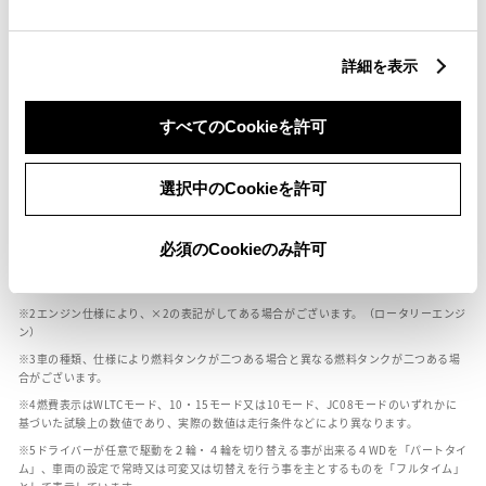
燃料・性能・詳細スペック
詳細を表示
装備・オプション
すべてのCookieを許可
選択中のCookieを許可
ボディカラー
必須のCookieのみ許可
車の種類、仕様により数値が複数ある場合とサスペンション形式などにより、ホイ
ールベースが左右で数値が異なる場合がございます。
エンジン仕様により、×2の表記がしてある場合がございます。（ロータリーエンジ
ン）
車の種類、仕様により燃料タンクが二つある場合と異なる燃料タンクが二つある場
合がございます。
燃費表示はWLTCモード、10・15モード又は10モード、JC08モードのいずれかに
基づいた試験上の数値であり、実際の数値は走行条件などにより異なります。
ドライバーが任意で駆動を２輪・４輪を切り替える事が出来る４WDを「パートタイ
ム」、車両の設定で常時又は可変又は切替えを行う事を主とするものを「フルタイム」