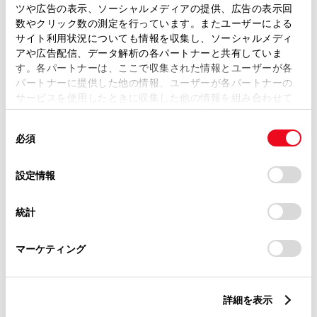
ツや広告の表示、ソーシャルメディアの提供、広告の表示回
トレッド前／後
1520/1520mm
数やクリック数の測定を行っています。またユーザーによる
サイト利用状況についても情報を収集し、ソーシャルメディ
室内長
×
室内幅
×
室内高
アや広告配信、データ解析の各パートナーと共有していま
1825
×
1490
×
1110mm
す。各パートナーは、ここで収集された情報とユーザーが各
パートナーに提供した他の情報、ユーザーが各パートナーの
車両重量
サービスを使用したときに収集した他の情報を組み合わせて
1590kg
使用することがあります。当ウェブサイトの使用を続行する
同
とCookie(クッキー)に同意したこととなります。
必須
意
の
「すべてのCookieを許可」をクリックすることで、お客様の
選
デバイスにすべてのCookie(クッキー)が保存されることに同
設定情報
択
意したことになります。Cookie(クッキー)のオプトアウト、
設定の変更、同意を撤回したりするにあたっては、当社の
統計
「
Cookie（クッキー）情報の取り扱いについて
」をご覧くだ
燃料・性能・詳細スペック
さい。
マーケティング
装備・オプション
詳細を表示