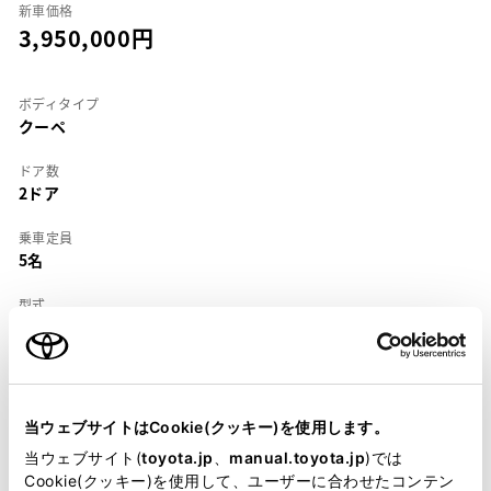
新車価格
3,950,000
ボディタイプ
クーペ
ドア数
2ドア
乗車定員
5名
型式
E-UZZ30
全長
×
全幅
×
全高
4860
×
1790
×
1350mm
当ウェブサイトはCookie(クッキー)を使用します。
ホイールベース ※1
当ウェブサイト(
toyota.jp
、
manual.toyota.jp
)では
2690mm
Cookie(クッキー)を使用して、ユーザーに合わせたコンテン