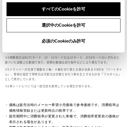
ボディカラー
すべてのCookieを許可
車の種類、仕様により数値が複数ある場合とサスペンション形式などにより、ホイ
選択中のCookieを許可
ールベースが左右で数値が異なる場合がございます。
エンジン仕様により、×2の表記がしてある場合がございます。（ロータリーエンジ
ン）
必須のCookieのみ許可
車の種類、仕様により燃料タンクが二つある場合と異なる燃料タンクが二つある場
合がございます。
燃費表示はWLTCモード、10・15モード又は10モード、JC08モードのいずれかに
基づいた試験上の数値であり、実際の数値は走行条件などにより異なります。
ドライバーが任意で駆動を２輪・４輪を切り替える事が出来る４WDを「パートタイ
ム」、車両の設定で常時又は可変又は切替えを行う事を主とするものを「フルタイム」
として表示しています。
革シートについては一部合皮を使用している場合があります。
価格は販売当時のメーカー希望小売価格で参考価格です。消費税率は
価格情報登録または更新時点の税率です。
販売期間中に消費税率が変更された車種で、消費税率変更前の価格が
表示される場合があります。