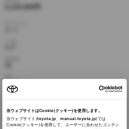
4,130,000
ボディタイプ
クーペ
ドア数
2ドア
乗車定員
5名
型式
E-JZZ30
全長
×
全幅
×
全高
4900
×
1805
×
1350mm
当ウェブサイトはCookie(クッキー)を使用します。
ホイールベース ※1
2690mm
当ウェブサイト(
toyota.jp
、
manual.toyota.jp
)では
Cookie(クッキー)を使用して、ユーザーに合わせたコンテン