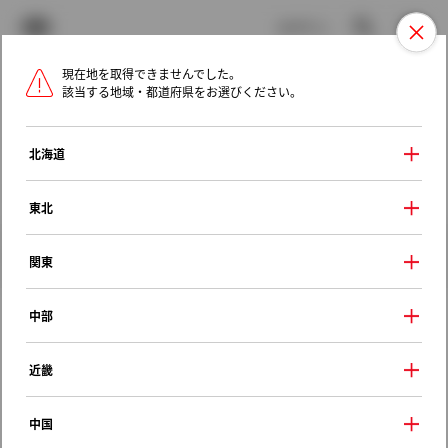
TOYOTA
検索
メニュ
ログイン
現在地を取得できませんでした。
ラインアップ
オーナーサポート
トピックス
該当する地域・都道府県をお選びください。
トヨタ認定中古車
メニュー
北海道
未設定
お気に入り
保存した見積り
閲覧履歴
東北
クルマ情報
関東
中部
トヨタ ソアラ
近畿
２．５ＧＴ－Ｔ Ｌパッケージ装着車
1996年（平成8年） 8月発売
中国