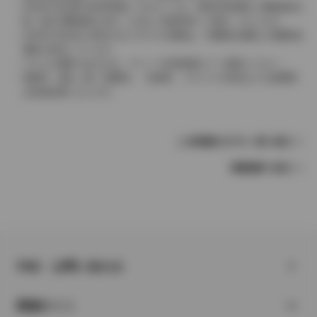
2004年4月以降の発売車種につきましては、車両本体価格と消費税相当
額（地方消費税額を含む）を含んだ総額表示（内税）となります。
2004年3月以前に発売されたモデルの価格は、消費税込価格と消費税抜
価格が混在しています。
どちらの価格であるかは、グレード詳細画面にてご確認ください。
保険料、税金（除く消費税）、登録料、リサイクル料金などの諸費用
は別途必要となります。
この車種のモデル一覧へ戻る
車種選択へ戻る
FAQ・お問い合わせ
関連サイト