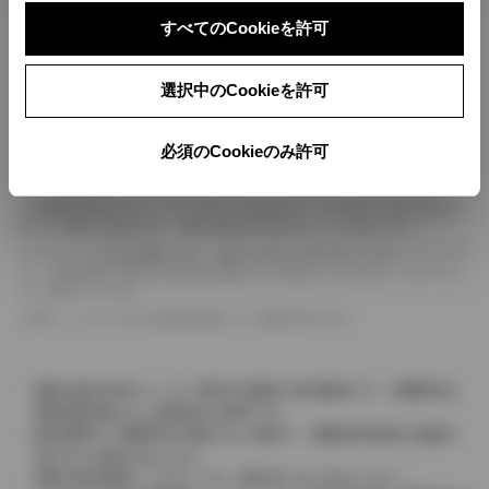
ボディカラー
すべてのCookieを許可
車の種類、仕様により数値が複数ある場合とサスペンション形式などにより、ホイ
選択中のCookieを許可
ールベースが左右で数値が異なる場合がございます。
エンジン仕様により、×2の表記がしてある場合がございます。（ロータリーエンジ
ン）
必須のCookieのみ許可
車の種類、仕様により燃料タンクが二つある場合と異なる燃料タンクが二つある場
合がございます。
燃費表示はWLTCモード、10・15モード又は10モード、JC08モードのいずれかに
基づいた試験上の数値であり、実際の数値は走行条件などにより異なります。
ドライバーが任意で駆動を２輪・４輪を切り替える事が出来る４WDを「パートタイ
ム」、車両の設定で常時又は可変又は切替えを行う事を主とするものを「フルタイム」
として表示しています。
革シートについては一部合皮を使用している場合があります。
価格は販売当時のメーカー希望小売価格で参考価格です。消費税率は
価格情報登録または更新時点の税率です。
販売期間中に消費税率が変更された車種で、消費税率変更前の価格が
表示される場合があります。
実際の販売価格につきましては、販売店におたずねください。