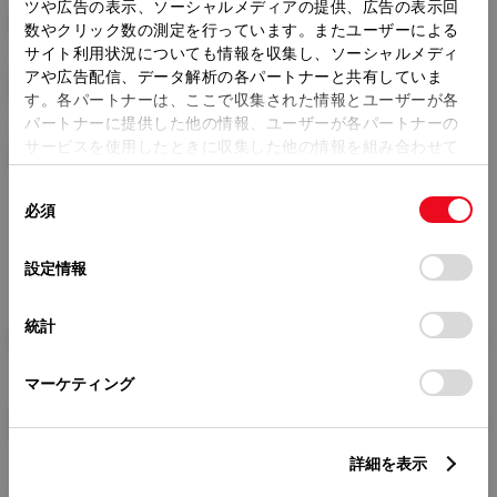
トレッド前／後
ツや広告の表示、ソーシャルメディアの提供、広告の表示回
1520/1520mm
数やクリック数の測定を行っています。またユーザーによる
サイト利用状況についても情報を収集し、ソーシャルメディ
室内長
×
室内幅
×
室内高
アや広告配信、データ解析の各パートナーと共有していま
1825
×
1490
×
1110mm
す。各パートナーは、ここで収集された情報とユーザーが各
パートナーに提供した他の情報、ユーザーが各パートナーの
車両重量
サービスを使用したときに収集した他の情報を組み合わせて
1600kg
使用することがあります。当ウェブサイトの使用を続行する
同
とCookie(クッキー)に同意したこととなります。
必須
意
の
「すべてのCookieを許可」をクリックすることで、お客様の
選
デバイスにすべてのCookie(クッキー)が保存されることに同
設定情報
択
意したことになります。Cookie(クッキー)のオプトアウト、
設定の変更、同意を撤回したりするにあたっては、当社の
統計
「
Cookie（クッキー）情報の取り扱いについて
」をご覧くだ
燃料・性能・詳細スペック
さい。
マーケティング
装備・オプション
詳細を表示