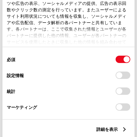
トレッド前／後
ツや広告の表示、ソーシャルメディアの提供、広告の表示回
1430/1410mm
数やクリック数の測定を行っています。またユーザーによる
サイト利用状況についても情報を収集し、ソーシャルメディ
室内長
×
室内幅
×
室内高
アや広告配信、データ解析の各パートナーと共有していま
1785
×
1380
×
1150mm
す。各パートナーは、ここで収集された情報とユーザーが各
パートナーに提供した他の情報、ユーザーが各パートナーの
車両重量
サービスを使用したときに収集した他の情報を組み合わせて
890kg
使用することがあります。当ウェブサイトの使用を続行する
同
とCookie(クッキー)に同意したこととなります。
必須
意
の
「すべてのCookieを許可」をクリックすることで、お客様の
選
デバイスにすべてのCookie(クッキー)が保存されることに同
設定情報
択
意したことになります。Cookie(クッキー)のオプトアウト、
設定の変更、同意を撤回したりするにあたっては、当社の
統計
「
Cookie（クッキー）情報の取り扱いについて
」をご覧くだ
燃料・性能・詳細スペック
さい。
マーケティング
装備・オプション
詳細を表示