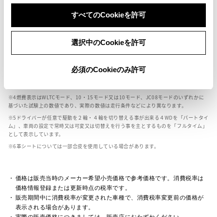
ボディカラー
すべてのCookieを許可
車の種類、仕様により数値が複数ある場合とサスペンション形式などにより、ホイ
選択中のCookieを許可
ールベースが左右で数値が異なる場合がございます。
エンジン仕様により、×2の表記がしてある場合がございます。（ロータリーエンジ
ン）
必須のCookieのみ許可
車の種類、仕様により燃料タンクが二つある場合と異なる燃料タンクが二つある場
合がございます。
燃費表示はWLTCモード、10・15モード又は10モード、JC08モードのいずれかに
基づいた試験上の数値であり、実際の数値は走行条件などにより異なります。
ドライバーが任意で駆動を２輪・４輪を切り替える事が出来る４WDを「パートタイ
ム」、車両の設定で常時又は可変又は切替えを行う事を主とするものを「フルタイム」
として表示しています。
革シートについては一部合皮を使用している場合があります。
価格は販売当時のメーカー希望小売価格で参考価格です。消費税率は
価格情報登録または更新時点の税率です。
販売期間中に消費税率が変更された車種で、消費税率変更前の価格が
表示される場合があります。
実際の販売価格につきましては、販売店におたずねください。