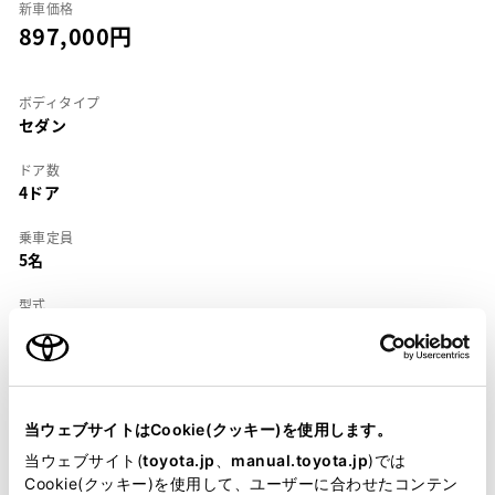
新車価格
897,000
ボディタイプ
セダン
ドア数
4ドア
乗車定員
5名
型式
E-EE90
全長
×
全幅
×
全高
4225
×
1655
×
1365mm
当ウェブサイトはCookie(クッキー)を使用します。
ホイールベース ※1
2430mm
当ウェブサイト(
toyota.jp
、
manual.toyota.jp
)では
Cookie(クッキー)を使用して、ユーザーに合わせたコンテン