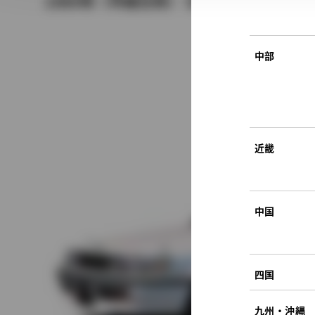
1989年（平成元年） 5月発売
中部
近畿
中国
四国
九州・沖縄