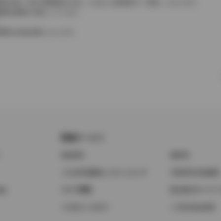
費税相当額（地方消費税額を含む）を含んだ総額表示（内税）となります。
消費税抜価格が混在しています。
。
費用は別途必要となります。
関連サービス
ト
GAZOO
KINTO
トヨタ中古車オンラインストア
TOYOTA SHARE
ng
クルマ買取
法人向けカーリー
トヨタレンタカー
トヨタのau/UQ