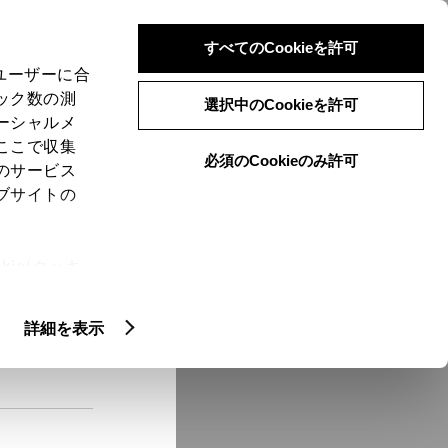
検索
メニュー
ログイン
すべてのCookieを許可
、ユーザーに合
ック数の測
選択中のCookieを許可
ーシャルメ
ここで収集
必須のCookieのみ許可
メニュー
のサービス
ブサイトの
域
未設定
ie(クッキ
、設定の変
扱いについ
クルマ情報
詳細を表示