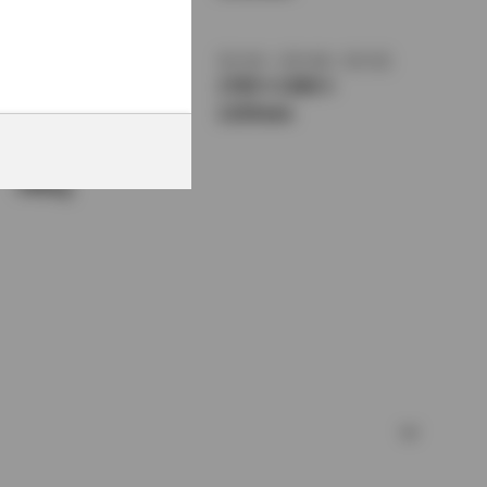
1365mm
トレッド前／後
室内長
×
室内幅
×
室内高
1430/1410mm
1785
×
1380
×
1150mm
車両重量
940kg