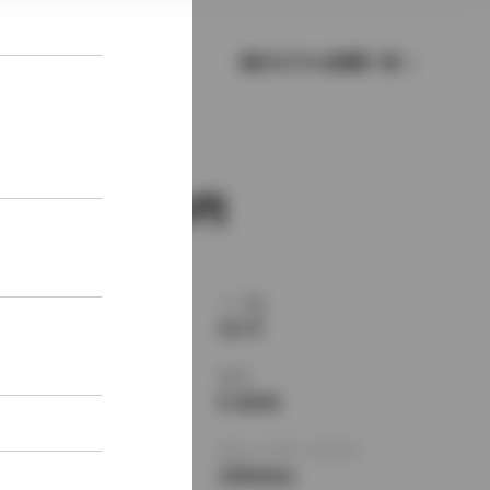
歴代モデルの燃費一覧
新車価格
1,048,000
ボディタイプ
ドア数
セダン
4ドア
乗車定員
型式
5名
E-AE91
全長
×
全幅
×
全高
ホイールベース ※1
4225
×
1655
×
2430mm