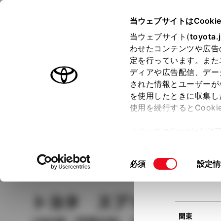
TOYOTA
当ウェブサイトはCooki
当ウェブサイト(
toyota.
わせたコンテンツや広告
ラインアップ
オーナーサポート
トピックス
定を行っています。また
現在
ディアや広告配信、デー
トヨタ認定中古車
該当
された情報とユーザーが
を使用したときに収集し
中古車を探す
トヨタ認定中古車の魅力
3つの買い方
使用を続行するとCook
北海道
「すべてのCookieを
ー)が保存されることに同
更、同意を撤回したりす
車種
の選択
同
必須
設定情
て
」をご覧ください。
東北
意
の
トヨタ スプリンター
選
択
関東