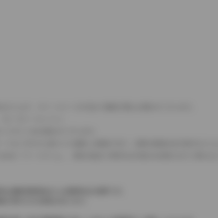
式などにより、ホイールベースが左右で数値が異なる場合がございます。
（ロータリーエンジン）
タンクが二つある場合がございます。
C08モードのいずれかに基づいた試験上の数値であり、実際の数値は走行条件などに
４WDを「パートタイム」、車両の設定で常時又は可変又は切替えを行う事を主
率は価格情報登録または更新時点の税率です。
格が表示される場合があります。