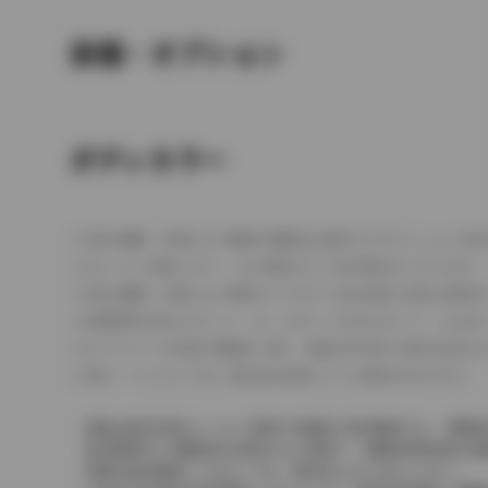
装備・オプション
ボディカラー
車の種類、仕様により数値が複数ある場合とサスペンション形
エンジン仕様により、×2の表記がしてある場合がございます。
車の種類、仕様により燃料タンクが二つある場合と異なる燃料
燃費表示はWLTCモード、10・15モード又は10モード、J
ドライバーが任意で駆動を２輪・４輪を切り替える事が出来る
革シートについては一部合皮を使用している場合があります。
価格は販売当時のメーカー希望小売価格で参考価格です。消費税
販売期間中に消費税率が変更された車種で、消費税率変更前の価
実際の販売価格につきましては、販売店におたずねください。