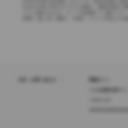
2004年4月以降の発売車種につきましては、車両本体価格と消
2004年3月以前に発売されたモデルの価格は、消費税込価格と
どちらの価格であるかは、グレード詳細画面にてご確認ください
保険料、税金（除く消費税）、登録料、リサイクル料金などの諸
FAQ・お問い合わせ
関連サイト
トヨタ自動車企業サイ
トヨタイムズ
TOYOTA GAZOO Raci