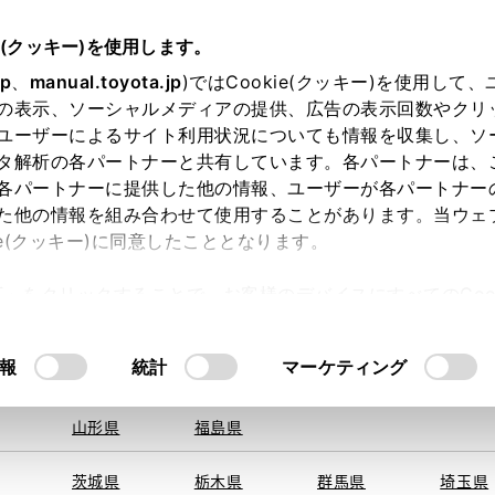
e(クッキー)を使用します。
jp
、
manual.toyota.jp
)ではCookie(クッキー)を使用して
の表示、ソーシャルメディアの提供、広告の表示回数やクリ
ユーザーによるサイト利用状況についても情報を収集し、ソ
地を取得できませんでした。
タ解析の各パートナーと共有しています。各パートナーは、
する地域・都道府県をお選びください。
各パートナーに提供した他の情報、ユーザーが各パートナー
た他の情報を組み合わせて使用することがあります。当ウェ
オンライン購入
お気に入り
保存した見積り
閲覧履歴
お住まいの地
ie(クッキー)に同意したこととなります。
旭川
釧路
札幌
帯広
許可」をクリックすることで、お客様のデバイスにすべてのCook
函館
北見
室蘭、苫小
意したことになります。Cookie(クッキー)のオプトアウト
牧、
ひだか
るにあたっては、当社の「
Cookie（クッキー）情報の取り
モデル・年式
・グレード
の選択
報
統計
マーケティング
青森県
岩手県
宮城県
秋田県
山形県
福島県
ＭＸサルーン
茨城県
栃木県
群馬県
埼玉県