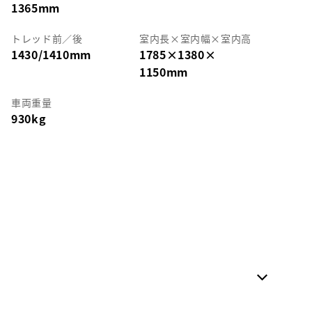
1365mm
トレッド前／後
室内長
×
室内幅
×
室内高
1430/1410mm
1785
×
1380
×
1150mm
車両重量
930kg