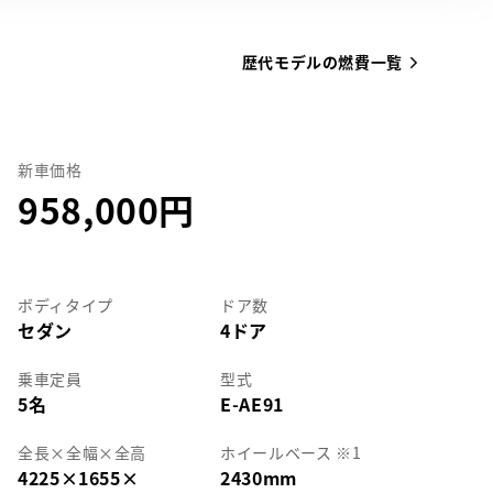
歴代モデルの燃費一覧
新車価格
958,000
ボディタイプ
ドア数
セダン
4ドア
乗車定員
型式
5名
E-AE91
全長
×
全幅
×
全高
ホイールベース ※1
4225
×
1655
×
2430mm