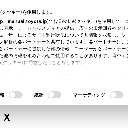
e(クッキー)を使用します。
jp
、
manual.toyota.jp
)ではCookie(クッキー)を使用して
の表示、ソーシャルメディアの提供、広告の表示回数やクリ
ユーザーによるサイト利用状況についても情報を収集し、ソ
タ解析の各パートナーと共有しています。各パートナーは、
各パートナーに提供した他の情報、ユーザーが各パートナー
た他の情報を組み合わせて使用することがあります。当ウェ
オンライン購入
お気に入り
保存した見積り
閲覧履歴
お住まいの地
ie(クッキー)に同意したこととなります。
許可」をクリックすることで、お客様のデバイスにすべてのCook
意したことになります。Cookie(クッキー)のオプトアウト
るにあたっては、当社の「
Cookie（クッキー）情報の取り
モデル・年式
・グレード
の選択
報
統計
マーケティング
ＬＸ