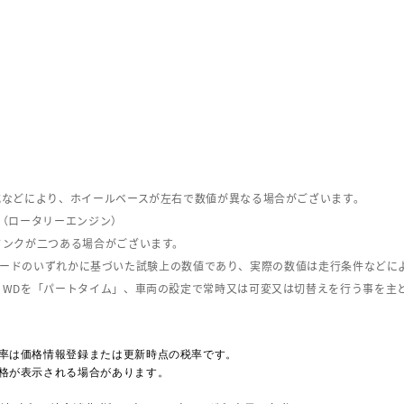
式などにより、ホイールベースが左右で数値が異なる場合がございます。
（ロータリーエンジン）
タンクが二つある場合がございます。
C08モードのいずれかに基づいた試験上の数値であり、実際の数値は走行条件などに
４WDを「パートタイム」、車両の設定で常時又は可変又は切替えを行う事を主
率は価格情報登録または更新時点の税率です。
格が表示される場合があります。