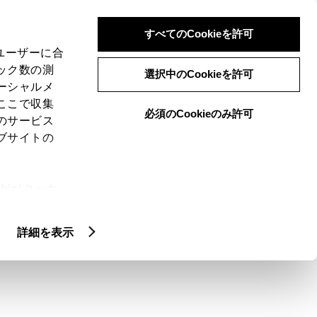
検索
メニュー
ログイン
すべてのCookieを許可
、ユーザーに合
ック数の測
選択中のCookieを許可
ーシャルメ
ここで収集
必須のCookieのみ許可
メニュー
のサービス
ブサイトの
域
未設定
ie(クッキ
、設定の変
扱いについ
クルマ情報
詳細を表示