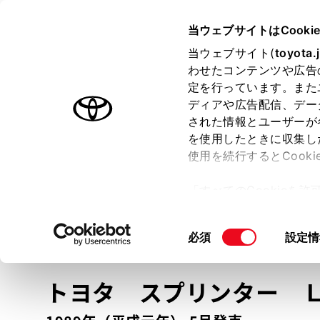
TOYOTA
当ウェブサイトはCooki
当ウェブサイト(
toyota.
わせたコンテンツや広告
ラインアップ
オーナーサポート
トピックス
定を行っています。また
ディアや広告配信、デー
トヨタ認定中古車
された情報とユーザーが
を使用したときに収集し
中古車を探す
トヨタ認定中古車の魅力
3つの買い方
使用を続行するとCook
「すべてのCookieを
ー)が保存されることに同
更、同意を撤回したりす
車種
の選択
同
必須
設定情
て
」をご覧ください。
意
の
トヨタ スプリンター
選
択