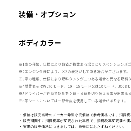
装備・オプション
ボディカラー
車の種類、仕様により数値が複数ある場合とサスペンション形
エンジン仕様により、×2の表記がしてある場合がございます。
車の種類、仕様により燃料タンクが二つある場合と異なる燃料
燃費表示はWLTCモード、10・15モード又は10モード、J
ドライバーが任意で駆動を２輪・４輪を切り替える事が出来る
革シートについては一部合皮を使用している場合があります。
価格は販売当時のメーカー希望小売価格で参考価格です。消費税
販売期間中に消費税率が変更された車種で、消費税率変更前の価
実際の販売価格につきましては、販売店におたずねください。