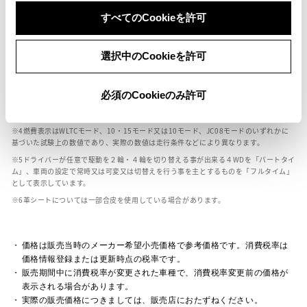
ボディカラー
すべてのCookieを許可
車の種類、仕様により数値が複数ある場合とサスペンション形式などにより、ホイ
選択中のCookieを許可
ールベースが左右で数値が異なる場合がございます。
エンジン仕様により、×2の表記がしてある場合がございます。（ロータリーエンジ
ン）
必須のCookieのみ許可
車の種類、仕様により燃料タンクが二つある場合と異なる燃料タンクが二つある場
合がございます。
燃費表示はWLTCモード、10・15モード又は10モード、JC08モードのいずれかに
基づいた試験上の数値であり、実際の数値は走行条件などにより異なります。
ドライバーが任意で駆動を２輪・４輪を切り替える事が出来る４WDを「パートタイ
ム」、車両の設定で常時又は可変又は切替えを行う事を主とするものを「フルタイム」
として表示しています。
革シートについては一部合皮を使用している場合があります。
価格は販売当時のメーカー希望小売価格で参考価格です。消費税率は
価格情報登録または更新時点の税率です。
販売期間中に消費税率が変更された車種で、消費税率変更前の価格が
表示される場合があります。
実際の販売価格につきましては、販売店におたずねください。