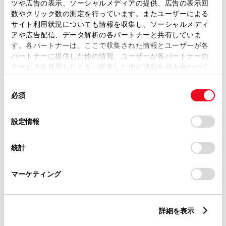
トレッド前／後
ツや広告の表示、ソーシャルメディアの提供、広告の表示回
1445/1425mm
数やクリック数の測定を行っています。またユーザーによる
サイト利用状況についても情報を収集し、ソーシャルメディ
室内長
×
室内幅
×
室内高
アや広告配信、データ解析の各パートナーと共有していま
1785
×
1360
×
1150mm
す。各パートナーは、ここで収集された情報とユーザーが各
パートナーに提供した他の情報、ユーザーが各パートナーの
車両重量
サービスを使用したときに収集した他の情報を組み合わせて
1030kg
使用することがあります。当ウェブサイトの使用を続行する
同
とCookie(クッキー)に同意したこととなります。
必須
意
の
「すべてのCookieを許可」をクリックすることで、お客様の
選
デバイスにすべてのCookie(クッキー)が保存されることに同
設定情報
択
意したことになります。Cookie(クッキー)のオプトアウト、
設定の変更、同意を撤回したりするにあたっては、当社の
統計
「
Cookie（クッキー）情報の取り扱いについて
」をご覧くだ
燃料・性能・詳細スペック
さい。
マーケティング
装備・オプション
詳細を表示