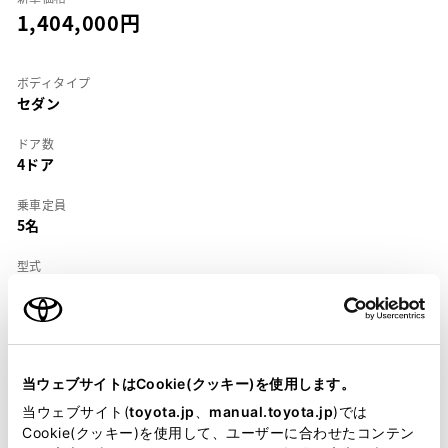
1,404,000
ボディタイプ
セダン
ドア数
4ドア
乗車定員
5名
型式
E-AE91
全長
×
全幅
×
全高
4225
×
1655
×
1365mm
当ウェブサイトはCookie(クッキー)を使用します。
ホイールベース ※1
2430mm
当ウェブサイト(
toyota.jp
、
manual.toyota.jp
)では
Cookie(クッキー)を使用して、ユーザーに合わせたコンテン