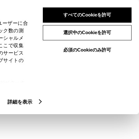
検索
メニュー
ログイン
すべてのCookieを許可
、ユーザーに合
ック数の測
選択中のCookieを許可
ーシャルメ
ここで収集
必須のCookieのみ許可
メニュー
のサービス
ブサイトの
域
未設定
ie(クッキ
、設定の変
扱いについ
クルマ情報
詳細を表示