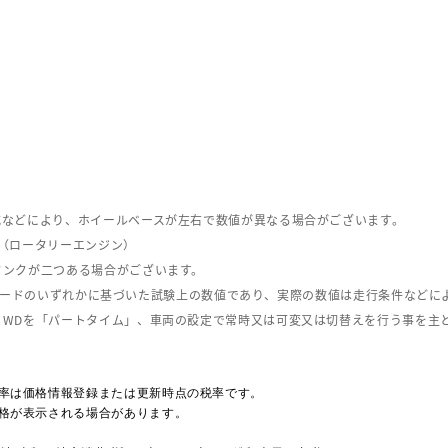
式などにより、ホイールベースが左右で数値が異なる場合がございます。
（ロータリーエンジン）
タンクが二つある場合がございます。
C08モードのいずれかに基づいた試験上の数値であり、実際の数値は走行条件などに
４WDを「パートタイム」、車両の設定で常時又は可変又は切替えを行う事を主
率は価格情報登録または更新時点の税率です。
格が表示される場合があります。