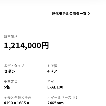
歴代モデルの燃費一覧
新車価格
1,214,000
ボディタイプ
ドア数
セダン
4ドア
乗車定員
型式
5名
E-AE100
全長
×
全幅
×
全高
ホイールベース ※1
4290
×
1685
×
2465mm