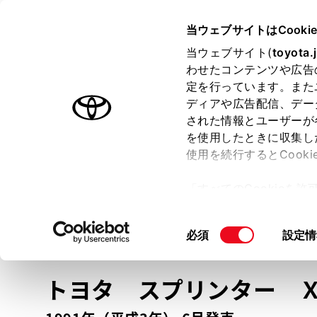
TOYOTA
当ウェブサイトはCooki
当ウェブサイト(
toyota.
わせたコンテンツや広告
ラインアップ
オーナーサポート
トピックス
定を行っています。また
ディアや広告配信、デー
トヨタ認定中古車
された情報とユーザーが
を使用したときに収集し
中古車を探す
トヨタ認定中古車の魅力
3つの買い方
使用を続行するとCook
「すべてのCookieを
ー)が保存されることに同
更、同意を撤回したりす
車種
の選択
同
必須
設定情
て
」をご覧ください。
意
の
トヨタ スプリンター
選
択