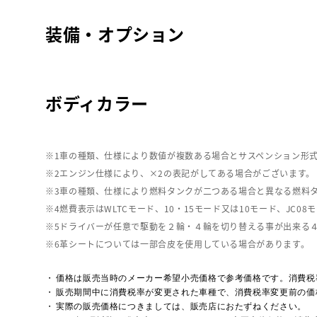
装備・オプション
ボディカラー
車の種類、仕様により数値が複数ある場合とサスペンション形
エンジン仕様により、×2の表記がしてある場合がございます。
車の種類、仕様により燃料タンクが二つある場合と異なる燃料
燃費表示はWLTCモード、10・15モード又は10モード、J
ドライバーが任意で駆動を２輪・４輪を切り替える事が出来る
革シートについては一部合皮を使用している場合があります。
価格は販売当時のメーカー希望小売価格で参考価格です。消費税
販売期間中に消費税率が変更された車種で、消費税率変更前の価
実際の販売価格につきましては、販売店におたずねください。