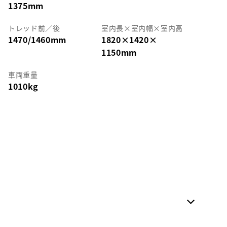
1375mm
トレッド前／後
室内長
×
室内幅
×
室内高
1470/1460mm
1820
×
1420
×
1150mm
車両重量
1010kg