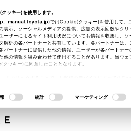
e(クッキー)を使用します。
jp
、
manual.toyota.jp
)ではCookie(クッキー)を使用して
の表示、ソーシャルメディアの提供、広告の表示回数やクリ
ユーザーによるサイト利用状況についても情報を収集し、ソ
タ解析の各パートナーと共有しています。各パートナーは、
各パートナーに提供した他の情報、ユーザーが各パートナー
た他の情報を組み合わせて使用することがあります。当ウェ
オンライン購入
お気に入り
保存した見積り
閲覧履歴
お住まいの地
ie(クッキー)に同意したこととなります。
許可」をクリックすることで、お客様のデバイスにすべてのCook
意したことになります。Cookie(クッキー)のオプトアウト
るにあたっては、当社の「
Cookie（クッキー）情報の取り
モデル・年式
・グレード
の選択
報
統計
マーケティング
ＸＥ