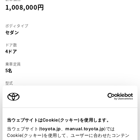
1,008,000
ボディタイプ
セダン
ドア数
4ドア
乗車定員
5名
型式
E-EE101
全長
×
全幅
×
全高
4290
×
1685
×
1375mm
当ウェブサイトはCookie(クッキー)を使用します。
ホイールベース ※1
2465mm
当ウェブサイト(
toyota.jp
、
manual.toyota.jp
)では
Cookie(クッキー)を使用して、ユーザーに合わせたコンテン