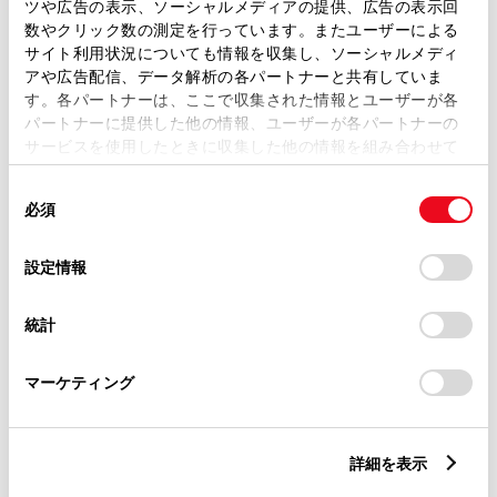
トレッド前／後
ツや広告の表示、ソーシャルメディアの提供、広告の表示回
1470/1460mm
数やクリック数の測定を行っています。またユーザーによる
サイト利用状況についても情報を収集し、ソーシャルメディ
室内長
×
室内幅
×
室内高
アや広告配信、データ解析の各パートナーと共有していま
1820
×
1415
×
1150mm
す。各パートナーは、ここで収集された情報とユーザーが各
パートナーに提供した他の情報、ユーザーが各パートナーの
車両重量
サービスを使用したときに収集した他の情報を組み合わせて
950kg
使用することがあります。当ウェブサイトの使用を続行する
同
とCookie(クッキー)に同意したこととなります。
必須
意
の
「すべてのCookieを許可」をクリックすることで、お客様の
選
デバイスにすべてのCookie(クッキー)が保存されることに同
設定情報
択
意したことになります。Cookie(クッキー)のオプトアウト、
設定の変更、同意を撤回したりするにあたっては、当社の
統計
「
Cookie（クッキー）情報の取り扱いについて
」をご覧くだ
燃料・性能・詳細スペック
さい。
マーケティング
装備・オプション
詳細を表示