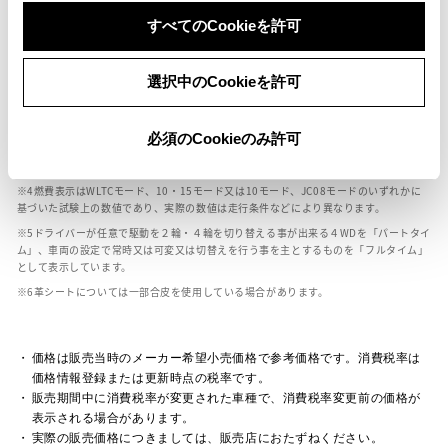
ボディカラー
すべてのCookieを許可
車の種類、仕様により数値が複数ある場合とサスペンション形式などにより、ホイ
選択中のCookieを許可
ールベースが左右で数値が異なる場合がございます。
エンジン仕様により、×2の表記がしてある場合がございます。（ロータリーエンジ
ン）
必須のCookieのみ許可
車の種類、仕様により燃料タンクが二つある場合と異なる燃料タンクが二つある場
合がございます。
燃費表示はWLTCモード、10・15モード又は10モード、JC08モードのいずれかに
基づいた試験上の数値であり、実際の数値は走行条件などにより異なります。
ドライバーが任意で駆動を２輪・４輪を切り替える事が出来る４WDを「パートタイ
ム」、車両の設定で常時又は可変又は切替えを行う事を主とするものを「フルタイム」
として表示しています。
革シートについては一部合皮を使用している場合があります。
価格は販売当時のメーカー希望小売価格で参考価格です。消費税率は
価格情報登録または更新時点の税率です。
販売期間中に消費税率が変更された車種で、消費税率変更前の価格が
表示される場合があります。
実際の販売価格につきましては、販売店におたずねください。