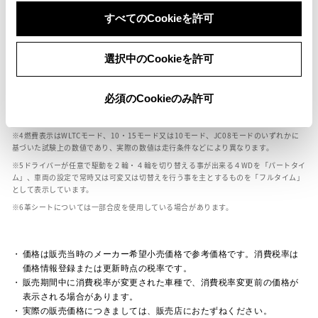
ボディカラー
すべてのCookieを許可
車の種類、仕様により数値が複数ある場合とサスペンション形式などにより、ホイ
選択中のCookieを許可
ールベースが左右で数値が異なる場合がございます。
エンジン仕様により、×2の表記がしてある場合がございます。（ロータリーエンジ
ン）
必須のCookieのみ許可
車の種類、仕様により燃料タンクが二つある場合と異なる燃料タンクが二つある場
合がございます。
燃費表示はWLTCモード、10・15モード又は10モード、JC08モードのいずれかに
基づいた試験上の数値であり、実際の数値は走行条件などにより異なります。
ドライバーが任意で駆動を２輪・４輪を切り替える事が出来る４WDを「パートタイ
ム」、車両の設定で常時又は可変又は切替えを行う事を主とするものを「フルタイム」
として表示しています。
革シートについては一部合皮を使用している場合があります。
価格は販売当時のメーカー希望小売価格で参考価格です。消費税率は
価格情報登録または更新時点の税率です。
販売期間中に消費税率が変更された車種で、消費税率変更前の価格が
表示される場合があります。
実際の販売価格につきましては、販売店におたずねください。