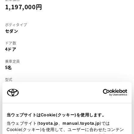
1,197,000
ボディタイプ
セダン
ドア数
4ドア
乗車定員
5名
型式
X-CE100
全長
×
全幅
×
全高
4290
×
1685
×
1375mm
当ウェブサイトはCookie(クッキー)を使用します。
ホイールベース ※1
2465mm
当ウェブサイト(
toyota.jp
、
manual.toyota.jp
)では
Cookie(クッキー)を使用して、ユーザーに合わせたコンテン