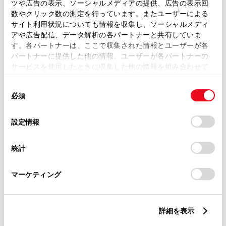
トレッド前／後
ツや広告の表示、ソーシャルメディアの提供、広告の表示回
1470/1460mm
数やクリック数の測定を行っています。またユーザーによる
サイト利用状況についても情報を収集し、ソーシャルメディ
室内長
×
室内幅
×
室内高
アや広告配信、データ解析の各パートナーと共有していま
1820
×
1415
×
1150mm
す。各パートナーは、ここで収集された情報とユーザーが各
パートナーに提供した他の情報、ユーザーが各パートナーの
車両重量
サービスを使用したときに収集した他の情報を組み合わせて
1060kg
使用することがあります。当ウェブサイトの使用を続行する
同
とCookie(クッキー)に同意したこととなります。
必須
意
の
「すべてのCookieを許可」をクリックすることで、お客様の
選
デバイスにすべてのCookie(クッキー)が保存されることに同
設定情報
択
意したことになります。Cookie(クッキー)のオプトアウト、
設定の変更、同意を撤回したりするにあたっては、当社の
統計
「
Cookie（クッキー）情報の取り扱いについて
」をご覧くだ
燃料・性能・詳細スペック
さい。
マーケティング
装備・オプション
詳細を表示