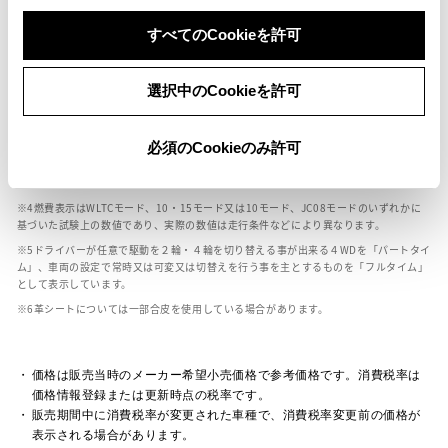
ボディカラー
すべてのCookieを許可
車の種類、仕様により数値が複数ある場合とサスペンション形式などにより、ホイ
選択中のCookieを許可
ールベースが左右で数値が異なる場合がございます。
エンジン仕様により、×2の表記がしてある場合がございます。（ロータリーエンジ
ン）
必須のCookieのみ許可
車の種類、仕様により燃料タンクが二つある場合と異なる燃料タンクが二つある場
合がございます。
燃費表示はWLTCモード、10・15モード又は10モード、JC08モードのいずれかに
基づいた試験上の数値であり、実際の数値は走行条件などにより異なります。
ドライバーが任意で駆動を２輪・４輪を切り替える事が出来る４WDを「パートタイ
ム」、車両の設定で常時又は可変又は切替えを行う事を主とするものを「フルタイム」
として表示しています。
革シートについては一部合皮を使用している場合があります。
価格は販売当時のメーカー希望小売価格で参考価格です。消費税率は
価格情報登録または更新時点の税率です。
販売期間中に消費税率が変更された車種で、消費税率変更前の価格が
表示される場合があります。