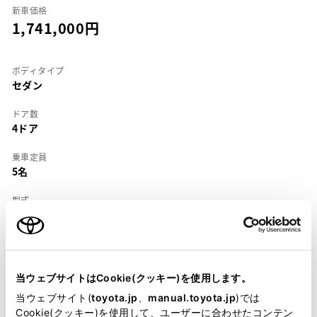
新車価格
1,741,000
ボディタイプ
セダン
ドア数
4ドア
乗車定員
5名
型式
X-CE104
全長
×
全幅
×
全高
4290
×
1685
×
1390mm
当ウェブサイトはCookie(クッキー)を使用します。
ホイールベース ※1
当ウェブサイト(
toyota.jp
、
manual.toyota.jp
)では
2465mm
Cookie(クッキー)を使用して、ユーザーに合わせたコンテン