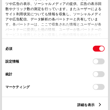
ツや広告の表示、ソーシャルメディアの提供、広告の表示回
トレッド前／後
数やクリック数の測定を行っています。またユーザーによる
1460/1450mm
サイト利用状況についても情報を収集し、ソーシャルメディ
アや広告配信、データ解析の各パートナーと共有していま
室内長
×
室内幅
×
室内高
1820
×
1420
×
1150mm
す。各パートナーは、ここで収集された情報とユーザーが各
パートナーに提供した他の情報、ユーザーが各パートナーの
車両重量
サービスを使用したときに収集した他の情報を組み合わせて
1210kg
使用することがあります。当ウェブサイトの使用を続行する
同
とCookie(クッキー)に同意したこととなります。
必須
意
の
「すべてのCookieを許可」をクリックすることで、お客様の
選
デバイスにすべてのCookie(クッキー)が保存されることに同
設定情報
択
意したことになります。Cookie(クッキー)のオプトアウト、
設定の変更、同意を撤回したりするにあたっては、当社の
統計
「
Cookie（クッキー）情報の取り扱いについて
」をご覧くだ
燃料・性能・詳細スペック
さい。
マーケティング
装備・オプション
詳細を表示