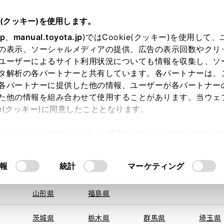
e(クッキー)を使用します。
jp
、
manual.toyota.jp
)ではCookie(クッキー)を使用して
の表示、ソーシャルメディアの提供、広告の表示回数やクリ
ユーザーによるサイト利用状況についても情報を収集し、ソ
地を取得できませんでした。
タ解析の各パートナーと共有しています。各パートナーは、
する地域・都道府県をお選びください。
各パートナーに提供した他の情報、ユーザーが各パートナー
た他の情報を組み合わせて使用することがあります。当ウェ
オンライン購入
お気に入り
保存した見積り
閲覧履歴
お住まいの地
ie(クッキー)に同意したこととなります。
旭川
釧路
札幌
帯広
許可」をクリックすることで、お客様のデバイスにすべてのCook
函館
北見
室蘭、苫小
意したことになります。Cookie(クッキー)のオプトアウト
牧、
ひだか
るにあたっては、当社の「
Cookie（クッキー）情報の取り
モデル・年式
・グレード
の選択
報
統計
マーケティング
青森県
岩手県
宮城県
秋田県
山形県
福島県
ＸＥ
茨城県
栃木県
群馬県
埼玉県