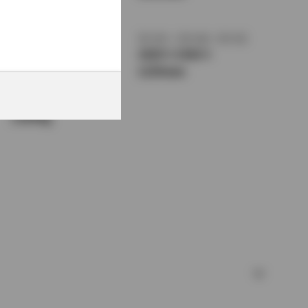
1390mm
トレッド前／後
室内長
×
室内幅
×
室内高
1470/1460mm
1820
×
1420
×
1150mm
車両重量
1160kg