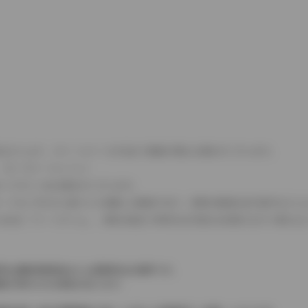
式などにより、ホイールベースが左右で数値が異なる場合がございます。
（ロータリーエンジン）
タンクが二つある場合がございます。
C08モードのいずれかに基づいた試験上の数値であり、実際の数値は走行条件などに
４WDを「パートタイム」、車両の設定で常時又は可変又は切替えを行う事を主
率は価格情報登録または更新時点の税率です。
格が表示される場合があります。