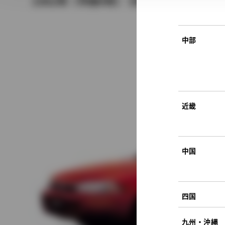
1992年（平成4年） 5月発売
中部
近畿
中国
四国
九州・沖縄