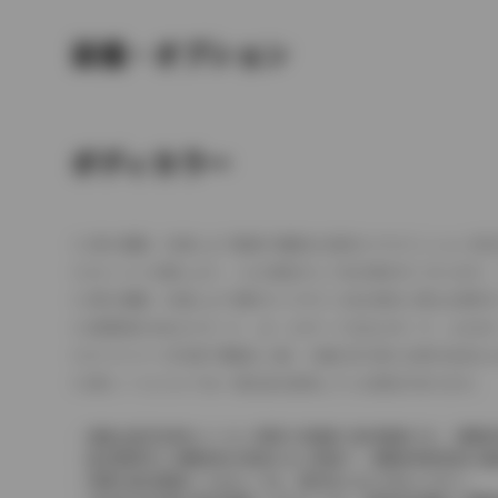
装備・オプション
ボディカラー
車の種類、仕様により数値が複数ある場合とサスペンション形
エンジン仕様により、×2の表記がしてある場合がございます。
車の種類、仕様により燃料タンクが二つある場合と異なる燃料
燃費表示はWLTCモード、10・15モード又は10モード、J
ドライバーが任意で駆動を２輪・４輪を切り替える事が出来る
革シートについては一部合皮を使用している場合があります。
価格は販売当時のメーカー希望小売価格で参考価格です。消費税
販売期間中に消費税率が変更された車種で、消費税率変更前の価
実際の販売価格につきましては、販売店におたずねください。