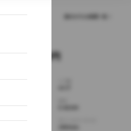
歴代モデルの燃費一覧
新車価格
1,595,000
ボディタイプ
ドア数
セダン
4ドア
乗車定員
型式
5名
E-AE104
全長
×
全幅
×
全高
ホイールベース ※1
4290
×
1685
×
2465mm