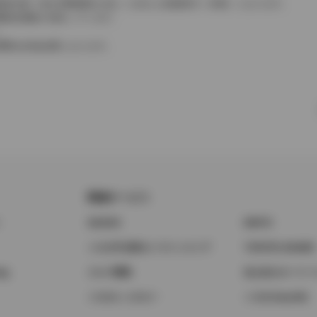
費税相当額（地方消費税額を含む）を含んだ総額表示（内税）となります。
消費税抜価格が混在しています。
。
費用は別途必要となります。
関連サービス
ト
GAZOO
KINTO
トヨタ中古車オンラインストア
TOYOTA SHARE
ng
クルマ買取
法人向けカーリー
トヨタレンタカー
トヨタのau/UQ