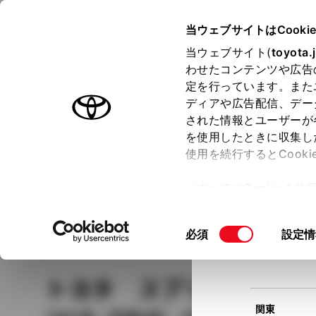
TOYOTA
当ウェブサイトはCooki
当ウェブサイト(
toyota.
わせたコンテンツや広告
ラインアップ
オーナーサポート
トピックス
定を行っています。また
現在
ディアや広告配信、デー
トヨタ認定中古車
該当
された情報とユーザーが
を使用したときに収集し
中古車を探す
トヨタ認定中古車の魅力
3つの買い方
使用を続行するとCook
北海道
「すべてのCookieを
ー)が保存されることに同
更、同意を撤回したりす
車種
の選択
同
必須
設定情
て
」をご覧ください。
東北
意
の
トヨタ スプリンター
選
択
関東