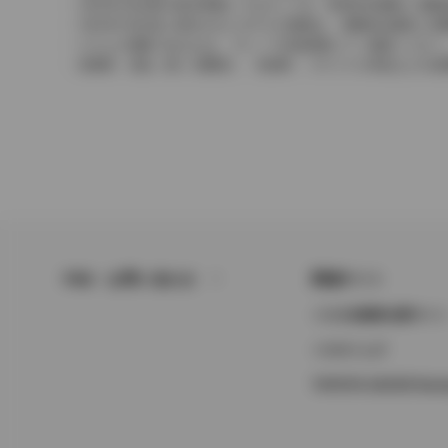
2004年4月以降の発売車種につきましては、車両本体価格と消
2004年3月以前に発売されたモデルの価格は、消費税込価格と
どちらの価格であるかは、グレード詳細画面にてご確認ください
保険料、税金（除く消費税）、登録料、リサイクル料金などの諸
FAQ・お問い合わせ
関連サイト
トヨタ自動車企業サイ
トヨタイムズ
TOYOTA GAZOO Raci