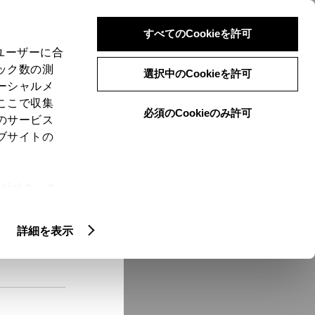
検索
メニュー
ログイン
すべてのCookieを許可
、ユーザーに合
ック数の測
選択中のCookieを許可
ーシャルメ
ここで収集
必須のCookieのみ許可
メニュー
のサービス
ブサイトの
域
未設定
ie(クッキ
、設定の変
扱いについ
クルマ情報
詳細を表示