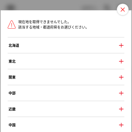
TOYOTA
検索
メニュ
ログイン
現在地を取得できませんでした。
ラインアップ
オーナーサポート
トピックス
該当する地域・都道府県をお選びください。
トヨタ認定中古車
メニュー
北海道
未設定
お気に入り
保存した見積り
閲覧履歴
東北
クルマ情報
関東
中部
トヨタ スプリンター
近畿
ＬＸ
1992年（平成4年） 5月発売
中国