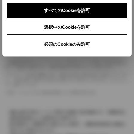
ボディカラー
すべてのCookieを許可
車の種類、仕様により数値が複数ある場合とサスペンション形式などにより、ホイ
選択中のCookieを許可
ールベースが左右で数値が異なる場合がございます。
エンジン仕様により、×2の表記がしてある場合がございます。（ロータリーエンジ
ン）
必須のCookieのみ許可
車の種類、仕様により燃料タンクが二つある場合と異なる燃料タンクが二つある場
合がございます。
燃費表示はWLTCモード、10・15モード又は10モード、JC08モードのいずれかに
基づいた試験上の数値であり、実際の数値は走行条件などにより異なります。
ドライバーが任意で駆動を２輪・４輪を切り替える事が出来る４WDを「パートタイ
ム」、車両の設定で常時又は可変又は切替えを行う事を主とするものを「フルタイム」
として表示しています。
革シートについては一部合皮を使用している場合があります。
価格は販売当時のメーカー希望小売価格で参考価格です。消費税率は
価格情報登録または更新時点の税率です。
販売期間中に消費税率が変更された車種で、消費税率変更前の価格が
表示される場合があります。