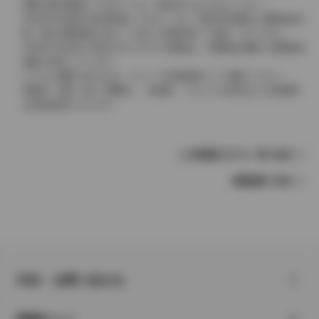
実際の販売価格につきましては、販売店におたずねください。
2004年4月以降の発売車種につきましては、車両本体価格と消費税相当
額（地方消費税額を含む）を含んだ総額表示（内税）となります。
2004年3月以前に発売されたモデルの価格は、消費税込価格と消費税抜
価格が混在しています。
どちらの価格であるかは、グレード詳細画面にてご確認ください。
保険料、税金（除く消費税）、登録料、リサイクル料金などの諸費用
は別途必要となります。
この車種のモデル一覧へ戻る
車種選択へ戻る
FAQ・お問い合わせ