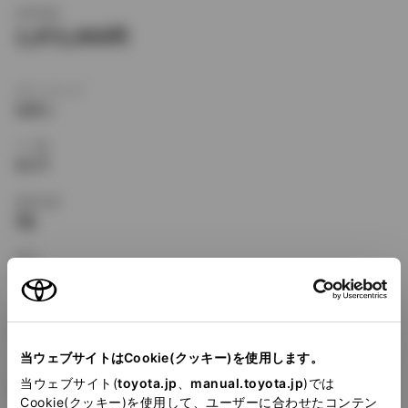
新車価格
1,072,000
ボディタイプ
セダン
ドア数
4ドア
乗車定員
5名
型式
E-AE100
全長
×
全幅
×
全高
4290
×
1685
×
1375mm
当ウェブサイトはCookie(クッキー)を使用します。
ホイールベース ※1
当ウェブサイト(
toyota.jp
、
manual.toyota.jp
)では
2465mm
Cookie(クッキー)を使用して、ユーザーに合わせたコンテン