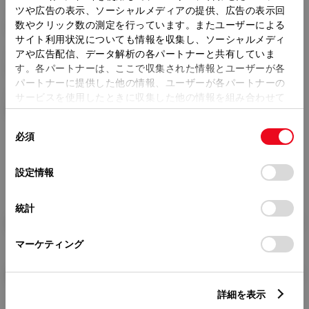
ツや広告の表示、ソーシャルメディアの提供、広告の表示回
トレッド前／後
数やクリック数の測定を行っています。またユーザーによる
1470/1460mm
サイト利用状況についても情報を収集し、ソーシャルメディ
アや広告配信、データ解析の各パートナーと共有していま
室内長
×
室内幅
×
室内高
1820
×
1415
×
1150mm
す。各パートナーは、ここで収集された情報とユーザーが各
パートナーに提供した他の情報、ユーザーが各パートナーの
車両重量
サービスを使用したときに収集した他の情報を組み合わせて
980kg
使用することがあります。当ウェブサイトの使用を続行する
同
とCookie(クッキー)に同意したこととなります。
必須
意
の
「すべてのCookieを許可」をクリックすることで、お客様の
選
デバイスにすべてのCookie(クッキー)が保存されることに同
設定情報
択
意したことになります。Cookie(クッキー)のオプトアウト、
設定の変更、同意を撤回したりするにあたっては、当社の
統計
「
Cookie（クッキー）情報の取り扱いについて
」をご覧くだ
燃料・性能・詳細スペック
さい。
マーケティング
装備・オプション
詳細を表示