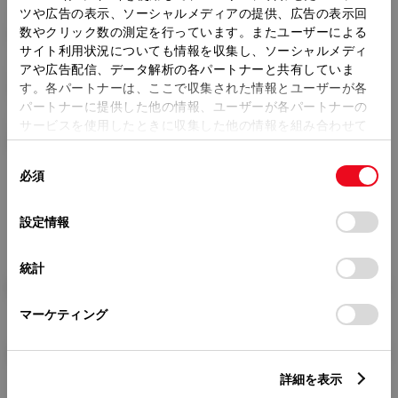
ツや広告の表示、ソーシャルメディアの提供、広告の表示回
トレッド前／後
数やクリック数の測定を行っています。またユーザーによる
1470/1460mm
サイト利用状況についても情報を収集し、ソーシャルメディ
アや広告配信、データ解析の各パートナーと共有していま
室内長
×
室内幅
×
室内高
1820
×
1415
×
1150mm
す。各パートナーは、ここで収集された情報とユーザーが各
パートナーに提供した他の情報、ユーザーが各パートナーの
車両重量
サービスを使用したときに収集した他の情報を組み合わせて
940kg
使用することがあります。当ウェブサイトの使用を続行する
同
とCookie(クッキー)に同意したこととなります。
必須
意
の
「すべてのCookieを許可」をクリックすることで、お客様の
選
デバイスにすべてのCookie(クッキー)が保存されることに同
設定情報
択
意したことになります。Cookie(クッキー)のオプトアウト、
設定の変更、同意を撤回したりするにあたっては、当社の
統計
「
Cookie（クッキー）情報の取り扱いについて
」をご覧くだ
燃料・性能・詳細スペック
さい。
マーケティング
装備・オプション
詳細を表示