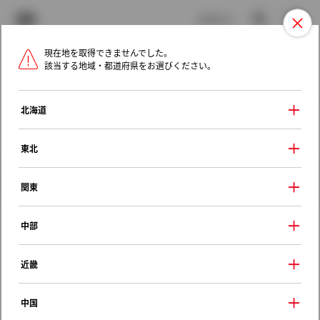
TOYOTA
検索
メニュ
ログイン
現在地を取得できませんでした。
ラインアップ
オーナーサポート
トピックス
該当する地域・都道府県をお選びください。
トヨタ認定中古車
メニュー
北海道
未設定
お気に入り
保存した見積り
閲覧履歴
東北
クルマ情報
関東
中部
トヨタ スプリンター
近畿
ＤＸ
1992年（平成4年） 5月発売
中国