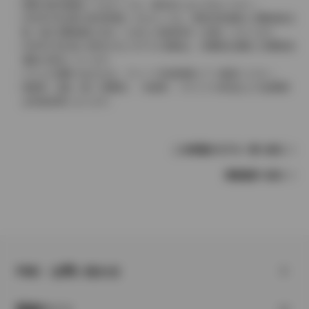
実際の販売価格につきましては、販売店におたずねください。
2004年4月以降の発売車種につきましては、車両本体価格と消費税相当
額（地方消費税額を含む）を含んだ総額表示（内税）となります。
2004年3月以前に発売されたモデルの価格は、消費税込価格と消費税抜
価格が混在しています。
どちらの価格であるかは、グレード詳細画面にてご確認ください。
保険料、税金（除く消費税）、登録料、リサイクル料金などの諸費用
は別途必要となります。
この車種のモデル一覧へ戻る
車種選択へ戻る
FAQ・お問い合わせ