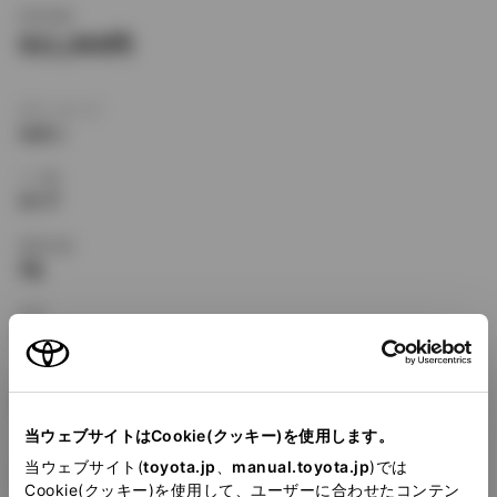
新車価格
921,000
ボディタイプ
セダン
ドア数
4ドア
乗車定員
5名
型式
E-EE101
全長
×
全幅
×
全高
4290
×
1685
×
1375mm
当ウェブサイトはCookie(クッキー)を使用します。
ホイールベース ※1
当ウェブサイト(
toyota.jp
、
manual.toyota.jp
)では
2465mm
Cookie(クッキー)を使用して、ユーザーに合わせたコンテン