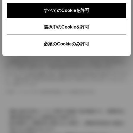
ボディカラー
すべてのCookieを許可
車の種類、仕様により数値が複数ある場合とサスペンション形式などにより、ホイ
選択中のCookieを許可
ールベースが左右で数値が異なる場合がございます。
エンジン仕様により、×2の表記がしてある場合がございます。（ロータリーエンジ
ン）
必須のCookieのみ許可
車の種類、仕様により燃料タンクが二つある場合と異なる燃料タンクが二つある場
合がございます。
燃費表示はWLTCモード、10・15モード又は10モード、JC08モードのいずれかに
基づいた試験上の数値であり、実際の数値は走行条件などにより異なります。
ドライバーが任意で駆動を２輪・４輪を切り替える事が出来る４WDを「パートタイ
ム」、車両の設定で常時又は可変又は切替えを行う事を主とするものを「フルタイム」
として表示しています。
革シートについては一部合皮を使用している場合があります。
価格は販売当時のメーカー希望小売価格で参考価格です。消費税率は
価格情報登録または更新時点の税率です。
販売期間中に消費税率が変更された車種で、消費税率変更前の価格が
表示される場合があります。