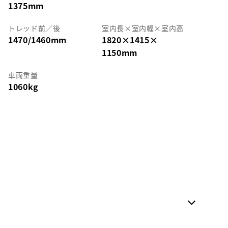
1375mm
トレッド前／後
室内長
×
室内幅
×
室内高
1470/1460mm
1820
×
1415
×
1150mm
車両重量
1060kg