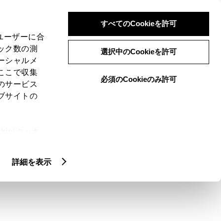
検索
メニュー
ログイン
すべてのCookieを許可
、ユーザーに合
ック数の測
選択中のCookieを許可
ーシャルメ
ここで収集
必須のCookieのみ許可
メニュー
のサービス
ブサイトの
域
未設定
ie(クッキ
、設定の変
扱いについ
クルマ情報
詳細を表示