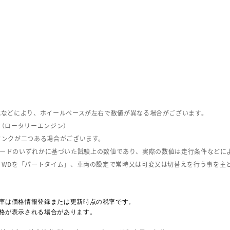
式などにより、ホイールベースが左右で数値が異なる場合がございます。
（ロータリーエンジン）
タンクが二つある場合がございます。
C08モードのいずれかに基づいた試験上の数値であり、実際の数値は走行条件などに
４WDを「パートタイム」、車両の設定で常時又は可変又は切替えを行う事を主
率は価格情報登録または更新時点の税率です。
格が表示される場合があります。