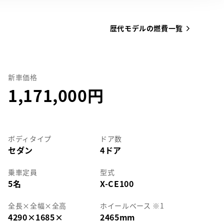
歴代モデルの燃費一覧
新車価格
1,171,000
ボディタイプ
ドア数
セダン
4ドア
乗車定員
型式
5名
X-CE100
全長
×
全幅
×
全高
ホイールベース ※1
4290
×
1685
×
2465mm