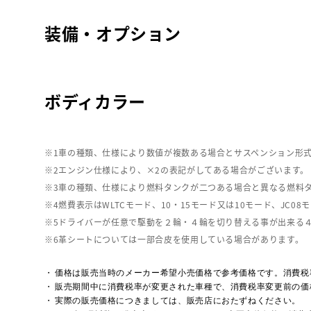
装備・オプション
ボディカラー
車の種類、仕様により数値が複数ある場合とサスペンション形
エンジン仕様により、×2の表記がしてある場合がございます。
車の種類、仕様により燃料タンクが二つある場合と異なる燃料
燃費表示はWLTCモード、10・15モード又は10モード、J
ドライバーが任意で駆動を２輪・４輪を切り替える事が出来る
革シートについては一部合皮を使用している場合があります。
価格は販売当時のメーカー希望小売価格で参考価格です。消費税
販売期間中に消費税率が変更された車種で、消費税率変更前の価
実際の販売価格につきましては、販売店におたずねください。