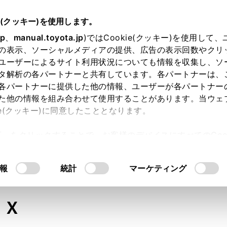
e(クッキー)を使用します。
jp
、
manual.toyota.jp
)ではCookie(クッキー)を使用して
の表示、ソーシャルメディアの提供、広告の表示回数やクリ
ユーザーによるサイト利用状況についても情報を収集し、ソ
タ解析の各パートナーと共有しています。各パートナーは、
各パートナーに提供した他の情報、ユーザーが各パートナー
た他の情報を組み合わせて使用することがあります。当ウェ
オンライン購入
お気に入り
保存した見積り
閲覧履歴
お住まいの地
ie(クッキー)に同意したこととなります。
許可」をクリックすることで、お客様のデバイスにすべてのCook
意したことになります。Cookie(クッキー)のオプトアウト
るにあたっては、当社の「
Cookie（クッキー）情報の取り
モデル・年式
・グレード
の選択
報
統計
マーケティング
ＬＸ