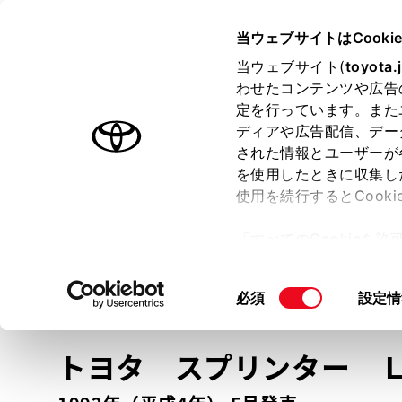
TOYOTA
当ウェブサイトはCooki
当ウェブサイト(
toyota.
わせたコンテンツや広告
ラインアップ
オーナーサポート
トピックス
定を行っています。また
ディアや広告配信、デー
トヨタ認定中古車
された情報とユーザーが
を使用したときに収集し
中古車を探す
トヨタ認定中古車の魅力
3つの買い方
使用を続行するとCook
「すべてのCookieを
ー)が保存されることに同
更、同意を撤回したりす
車種
の選択
同
必須
設定情
て
」をご覧ください。
意
の
トヨタ スプリンター
選
択