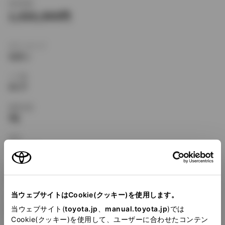
新車価格
1,026,000
ボディタイプ
セダン
ドア数
4ドア
乗車定員
5名
型式
E-AE100
全長
×
全幅
×
全高
4290
×
1685
×
1375mm
当ウェブサイトはCookie(クッキー)を使用します。
ホイールベース ※1
当ウェブサイト(
toyota.jp
、
manual.toyota.jp
)では
2465mm
Cookie(クッキー)を使用して、ユーザーに合わせたコンテン