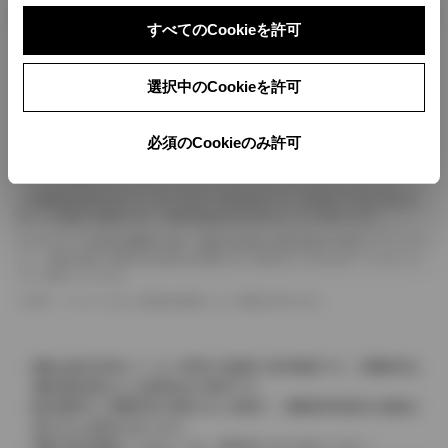
ボディカラー
すべてのCookieを許可
車の種類、仕様により数値が複数ある場合とサスペンション形式などにより、ホイ
選択中のCookieを許可
ールベースが左右で数値が異なる場合がございます。
エンジン仕様により、×2の表記がしてある場合がございます。（ロータリーエンジ
ン）
必須のCookieのみ許可
車の種類、仕様により燃料タンクが二つある場合と異なる燃料タンクが二つある場
合がございます。
燃費表示はWLTCモード、10・15モード又は10モード、JC08モードのいずれかに
基づいた試験上の数値であり、実際の数値は走行条件などにより異なります。
ドライバーが任意で駆動を２輪・４輪を切り替える事が出来る４WDを「パートタイ
ム」、車両の設定で常時又は可変又は切替えを行う事を主とするものを「フルタイム」
として表示しています。
革シートについては一部合皮を使用している場合があります。
価格は販売当時のメーカー希望小売価格で参考価格です。消費税率は
価格情報登録または更新時点の税率です。
販売期間中に消費税率が変更された車種で、消費税率変更前の価格が
表示される場合があります。
実際の販売価格につきましては、販売店におたずねください。