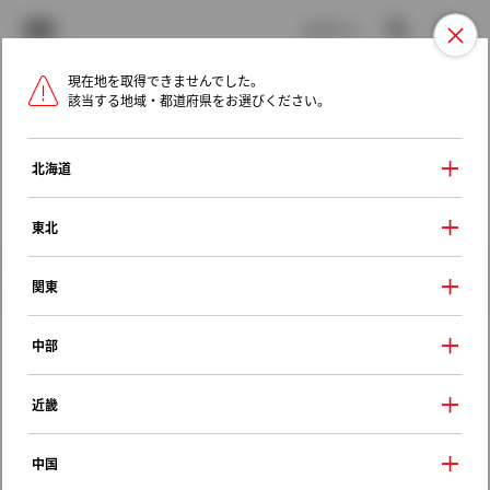
TOYOTA
検索
メニュ
ログイン
現在地を取得できませんでした。
ラインアップ
オーナーサポート
トピックス
該当する地域・都道府県をお選びください。
トヨタ認定中古車
メニュー
北海道
未設定
お気に入り
保存した見積り
閲覧履歴
東北
クルマ情報
関東
中部
トヨタ スプリンター
近畿
ＤＸ
1993年（平成5年） 5月発売
中国