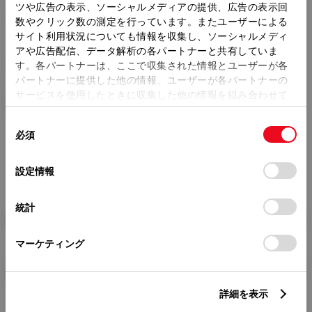
ツや広告の表示、ソーシャルメディアの提供、広告の表示回
トレッド前／後
1470/1460mm
数やクリック数の測定を行っています。またユーザーによる
サイト利用状況についても情報を収集し、ソーシャルメディ
室内長
×
室内幅
×
室内高
アや広告配信、データ解析の各パートナーと共有していま
1820
×
1415
×
1150mm
す。各パートナーは、ここで収集された情報とユーザーが各
パートナーに提供した他の情報、ユーザーが各パートナーの
車両重量
サービスを使用したときに収集した他の情報を組み合わせて
970kg
使用することがあります。当ウェブサイトの使用を続行する
同
とCookie(クッキー)に同意したこととなります。
必須
意
の
「すべてのCookieを許可」をクリックすることで、お客様の
選
デバイスにすべてのCookie(クッキー)が保存されることに同
設定情報
択
意したことになります。Cookie(クッキー)のオプトアウト、
設定の変更、同意を撤回したりするにあたっては、当社の
統計
「
Cookie（クッキー）情報の取り扱いについて
」をご覧くだ
燃料・性能・詳細スペック
さい。
マーケティング
装備・オプション
詳細を表示