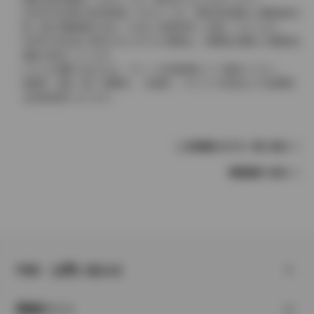
2004年4月以降の発売車種につきましては、車両本体価格と消費税相当
額（地方消費税額を含む）を含んだ総額表示（内税）となります。
2004年3月以前に発売されたモデルの価格は、消費税込価格と消費税抜
価格が混在しています。
どちらの価格であるかは、グレード詳細画面にてご確認ください。
保険料、税金（除く消費税）、登録料、リサイクル料金などの諸費用
は別途必要となります。
この車種のモデル一覧へ戻る
車種選択へ戻る
FAQ・お問い合わせ
関連サイト