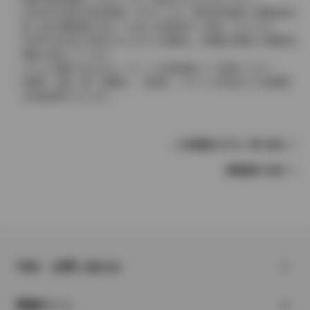
2004年4月以降の発売車種につきましては、車両本体価格と消費税相当
額（地方消費税額を含む）を含んだ総額表示（内税）となります。
2004年3月以前に発売されたモデルの価格は、消費税込価格と消費税抜
価格が混在しています。
どちらの価格であるかは、グレード詳細画面にてご確認ください。
保険料、税金（除く消費税）、登録料、リサイクル料金などの諸費用
は別途必要となります。
この車種のモデル一覧へ戻る
車種選択へ戻る
FAQ・お問い合わせ
関連サイト