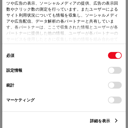
トレッド前／後
ツや広告の表示、ソーシャルメディアの提供、広告の表示回
1470/1460mm
数やクリック数の測定を行っています。またユーザーによる
サイト利用状況についても情報を収集し、ソーシャルメディ
室内長
×
室内幅
×
室内高
アや広告配信、データ解析の各パートナーと共有していま
1820
×
1420
×
1150mm
す。各パートナーは、ここで収集された情報とユーザーが各
パートナーに提供した他の情報、ユーザーが各パートナーの
車両重量
サービスを使用したときに収集した他の情報を組み合わせて
980kg
使用することがあります。当ウェブサイトの使用を続行する
同
とCookie(クッキー)に同意したこととなります。
必須
意
の
「すべてのCookieを許可」をクリックすることで、お客様の
選
デバイスにすべてのCookie(クッキー)が保存されることに同
設定情報
択
意したことになります。Cookie(クッキー)のオプトアウト、
設定の変更、同意を撤回したりするにあたっては、当社の
統計
「
Cookie（クッキー）情報の取り扱いについて
」をご覧くだ
燃料・性能・詳細スペック
さい。
マーケティング
装備・オプション
詳細を表示