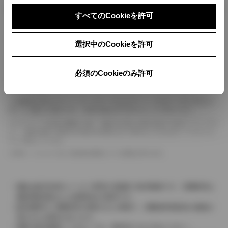
ボディカラー
すべてのCookieを許可
車の種類、仕様により数値が複数ある場合とサスペンション形式などにより、ホイ
選択中のCookieを許可
ールベースが左右で数値が異なる場合がございます。
エンジン仕様により、×2の表記がしてある場合がございます。（ロータリーエンジ
ン）
必須のCookieのみ許可
車の種類、仕様により燃料タンクが二つある場合と異なる燃料タンクが二つある場
合がございます。
燃費表示はWLTCモード、10・15モード又は10モード、JC08モードのいずれかに
基づいた試験上の数値であり、実際の数値は走行条件などにより異なります。
ドライバーが任意で駆動を２輪・４輪を切り替える事が出来る４WDを「パートタイ
ム」、車両の設定で常時又は可変又は切替えを行う事を主とするものを「フルタイム」
として表示しています。
革シートについては一部合皮を使用している場合があります。
価格は販売当時のメーカー希望小売価格で参考価格です。消費税率は
価格情報登録または更新時点の税率です。
販売期間中に消費税率が変更された車種で、消費税率変更前の価格が
表示される場合があります。
実際の販売価格につきましては、販売店におたずねください。