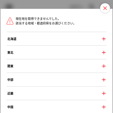
TOYOTA
検索
メニュ
ログイン
現在地を取得できませんでした。
ラインアップ
オーナーサポート
トピックス
該当する地域・都道府県をお選びください。
トヨタ認定中古車
メニュー
北海道
未設定
お気に入り
保存した見積り
閲覧履歴
東北
クルマ情報
関東
中部
トヨタ スプリンター
近畿
ＸＥ
1993年（平成5年） 5月発売
中国