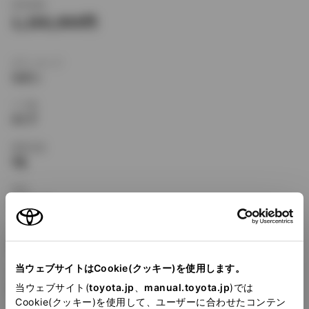
新車価格
1,166,000
ボディタイプ
セダン
ドア数
4ドア
乗車定員
5名
型式
E-EE101
全長
×
全幅
×
全高
4290
×
1685
×
1375mm
当ウェブサイトはCookie(クッキー)を使用します。
ホイールベース ※1
2465mm
当ウェブサイト(
toyota.jp
、
manual.toyota.jp
)では
Cookie(クッキー)を使用して、ユーザーに合わせたコンテン