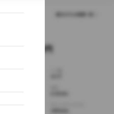
歴代モデルの燃費一覧
新車価格
1,018,000
ボディタイプ
ドア数
セダン
4ドア
乗車定員
型式
5名
E-EE101
全長
×
全幅
×
全高
ホイールベース ※1
4290
×
1685
×
2465mm