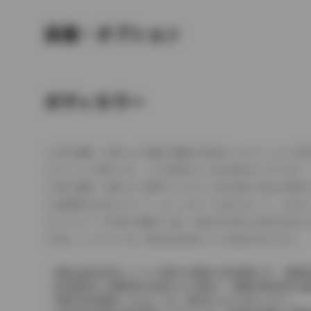
装備・オプション
ボディカラー
車の種類、仕様により数値が複数ある場合とサスペンション形
エンジン仕様により、×2の表記がしてある場合がございます。
車の種類、仕様により燃料タンクが二つある場合と異なる燃料
燃費表示はWLTCモード、10・15モード又は10モード、J
ドライバーが任意で駆動を２輪・４輪を切り替える事が出来る
革シートについては一部合皮を使用している場合があります。
価格は販売当時のメーカー希望小売価格で参考価格です。消費税
販売期間中に消費税率が変更された車種で、消費税率変更前の価
実際の販売価格につきましては、販売店におたずねください。