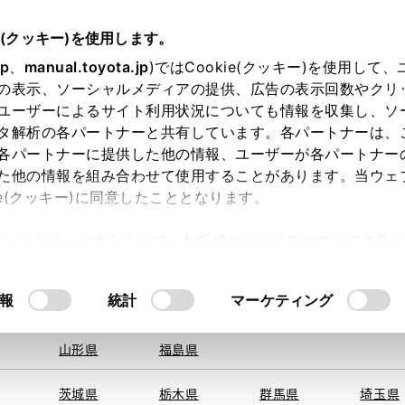
e(クッキー)を使用します。
jp
、
manual.toyota.jp
)ではCookie(クッキー)を使用して
の表示、ソーシャルメディアの提供、広告の表示回数やクリ
ユーザーによるサイト利用状況についても情報を収集し、ソ
地を取得できませんでした。
タ解析の各パートナーと共有しています。各パートナーは、
する地域・都道府県をお選びください。
各パートナーに提供した他の情報、ユーザーが各パートナー
た他の情報を組み合わせて使用することがあります。当ウェ
オンライン購入
お気に入り
保存した見積り
閲覧履歴
お住まいの地
ie(クッキー)に同意したこととなります。
旭川
釧路
札幌
帯広
許可」をクリックすることで、お客様のデバイスにすべてのCook
函館
北見
室蘭、苫小
意したことになります。Cookie(クッキー)のオプトアウト
牧、
ひだか
るにあたっては、当社の「
Cookie（クッキー）情報の取り
モデル・年式
・グレード
の選択
報
統計
マーケティング
青森県
岩手県
宮城県
秋田県
山形県
福島県
ＬＸリミテッド
茨城県
栃木県
群馬県
埼玉県