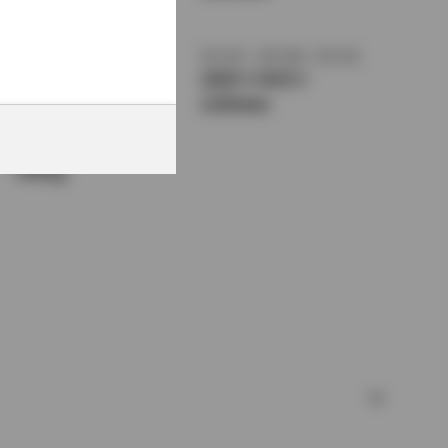
1375mm
トレッド前／後
室内長
×
室内幅
×
室内高
1470/1460mm
1820
×
1415
×
1150mm
車両重量
950kg