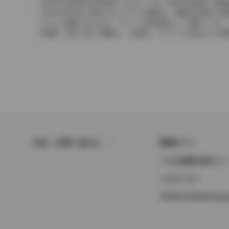
2004年4月以降の発売車種につきましては、車両本体価格と消
2004年3月以前に発売されたモデルの価格は、消費税込価格と
どちらの価格であるかは、グレード詳細画面にてご確認ください
保険料、税金（除く消費税）、登録料、リサイクル料金などの諸
FAQ・お問い合わせ
関連サイト
トヨタ自動車企業サイ
トヨタイムズ
TOYOTA GAZOO Raci