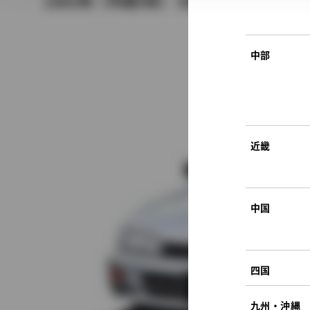
1993年（平成5年） 5月発売
中部
近畿
中国
四国
九州・沖縄