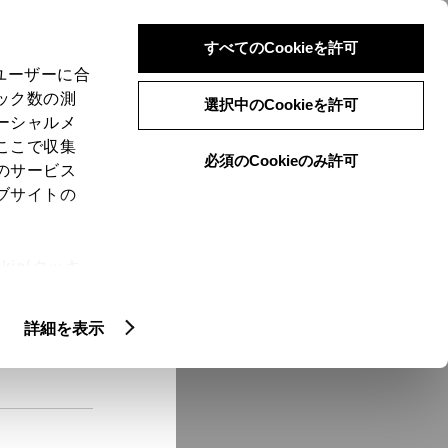
検索
メニュー
ログイン
すべてのCookieを許可
、ユーザーに合
ック数の測
選択中のCookieを許可
ーシャルメ
ここで収集
必須のCookieのみ許可
メニュー
のサービス
ブサイトの
域
未設定
ie(クッキ
、設定の変
扱いについ
クルマ情報
詳細を表示