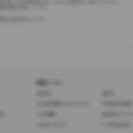
費税相当額（地方消費税額を含む）を含んだ総額表示（内税）となります。
消費税抜価格が混在しています。
。
費用は別途必要となります。
関連サービス
ト
GAZOO
KINTO
トヨタ中古車オンラインストア
TOYOTA SHARE
ng
クルマ買取
法人向けカーリー
トヨタレンタカー
トヨタのau/UQ