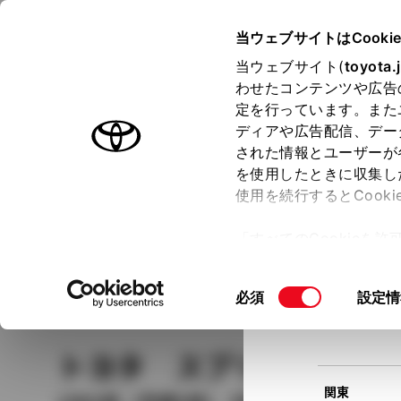
TOYOTA
当ウェブサイトはCooki
当ウェブサイト(
toyota.
わせたコンテンツや広告
ラインアップ
オーナーサポート
トピックス
定を行っています。また
現在
ディアや広告配信、デー
トヨタ認定中古車
該当
された情報とユーザーが
を使用したときに収集し
中古車を探す
トヨタ認定中古車の魅力
3つの買い方
使用を続行するとCook
北海道
「すべてのCookieを
ー)が保存されることに同
更、同意を撤回したりす
車種
の選択
同
必須
設定情
て
」をご覧ください。
東北
意
の
トヨタ スプリンター
選
択
関東