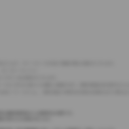
式などにより、ホイールベースが左右で数値が異なる場合がございます。
（ロータリーエンジン）
タンクが二つある場合がございます。
C08モードのいずれかに基づいた試験上の数値であり、実際の数値は走行条件などに
４WDを「パートタイム」、車両の設定で常時又は可変又は切替えを行う事を主
率は価格情報登録または更新時点の税率です。
格が表示される場合があります。