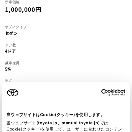
新車価格
1,000,000
ボディタイプ
セダン
ドア数
4ドア
乗車定員
5名
型式
E-EE101
全長
×
全幅
×
全高
4290
×
1685
×
1375mm
当ウェブサイトはCookie(クッキー)を使用します。
ホイールベース ※1
2465mm
当ウェブサイト(
toyota.jp
、
manual.toyota.jp
)では
Cookie(クッキー)を使用して、ユーザーに合わせたコンテン