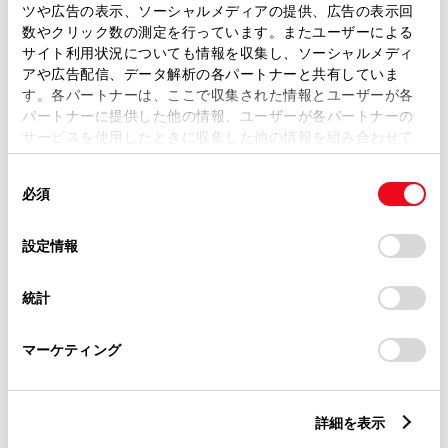
トレッド前／後
ツや広告の表示、ソーシャルメディアの提供、広告の表示回
1470/1460mm
数やクリック数の測定を行っています。またユーザーによる
サイト利用状況についても情報を収集し、ソーシャルメディ
室内長
×
室内幅
×
室内高
アや広告配信、データ解析の各パートナーと共有していま
1820
×
1415
×
1150mm
す。各パートナーは、ここで収集された情報とユーザーが各
パートナーに提供した他の情報、ユーザーが各パートナーの
車両重量
サービスを使用したときに収集した他の情報を組み合わせて
960kg
使用することがあります。当ウェブサイトの使用を続行する
同
とCookie(クッキー)に同意したこととなります。
必須
意
の
「すべてのCookieを許可」をクリックすることで、お客様の
選
デバイスにすべてのCookie(クッキー)が保存されることに同
設定情報
択
意したことになります。Cookie(クッキー)のオプトアウト、
設定の変更、同意を撤回したりするにあたっては、当社の
統計
「
Cookie（クッキー）情報の取り扱いについて
」をご覧くだ
燃料・性能・詳細スペック
さい。
マーケティング
装備・オプション
詳細を表示