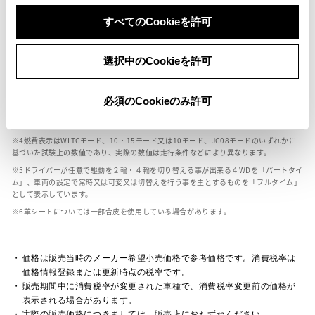
ボディカラー
すべてのCookieを許可
車の種類、仕様により数値が複数ある場合とサスペンション形式などにより、ホイ
選択中のCookieを許可
ールベースが左右で数値が異なる場合がございます。
エンジン仕様により、×2の表記がしてある場合がございます。（ロータリーエンジ
ン）
必須のCookieのみ許可
車の種類、仕様により燃料タンクが二つある場合と異なる燃料タンクが二つある場
合がございます。
燃費表示はWLTCモード、10・15モード又は10モード、JC08モードのいずれかに
基づいた試験上の数値であり、実際の数値は走行条件などにより異なります。
ドライバーが任意で駆動を２輪・４輪を切り替える事が出来る４WDを「パートタイ
ム」、車両の設定で常時又は可変又は切替えを行う事を主とするものを「フルタイム」
として表示しています。
革シートについては一部合皮を使用している場合があります。
価格は販売当時のメーカー希望小売価格で参考価格です。消費税率は
価格情報登録または更新時点の税率です。
販売期間中に消費税率が変更された車種で、消費税率変更前の価格が
表示される場合があります。
実際の販売価格につきましては、販売店におたずねください。