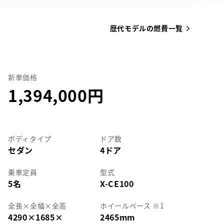
歴代モデルの燃費一覧
新車価格
1,394,000
ボディタイプ
ドア数
セダン
4ドア
乗車定員
型式
5名
X-CE100
全長
×
全幅
×
全高
ホイールベース ※1
4290
×
1685
×
2465mm