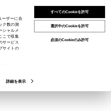
検索
メニュー
ログイン
すべてのCookieを許可
、ユーザーに合
ック数の測
選択中のCookieを許可
ーシャルメ
ここで収集
必須のCookieのみ許可
メニュー
のサービス
ブサイトの
域
未設定
ie(クッキ
、設定の変
扱いについ
クルマ情報
詳細を表示