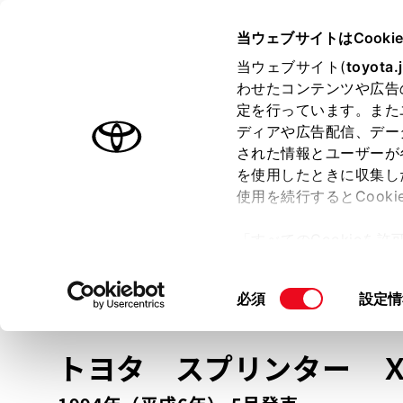
TOYOTA
当ウェブサイトはCooki
当ウェブサイト(
toyota.
わせたコンテンツや広告
ラインアップ
オーナーサポート
トピックス
定を行っています。また
ディアや広告配信、デー
トヨタ認定中古車
された情報とユーザーが
を使用したときに収集し
中古車を探す
トヨタ認定中古車の魅力
3つの買い方
使用を続行するとCook
「すべてのCookieを
ー)が保存されることに同
更、同意を撤回したりす
車種
の選択
同
必須
設定情
て
」をご覧ください。
意
の
トヨタ スプリンター
選
択