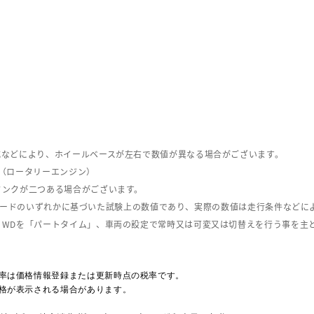
式などにより、ホイールベースが左右で数値が異なる場合がございます。
（ロータリーエンジン）
タンクが二つある場合がございます。
C08モードのいずれかに基づいた試験上の数値であり、実際の数値は走行条件などに
４WDを「パートタイム」、車両の設定で常時又は可変又は切替えを行う事を主
率は価格情報登録または更新時点の税率です。
格が表示される場合があります。