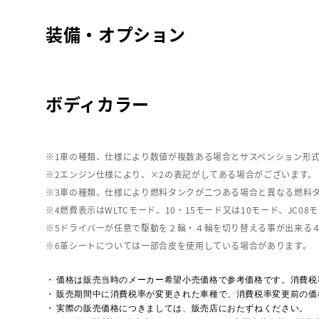
装備・オプション
ボディカラー
車の種類、仕様により数値が複数ある場合とサスペンション形
エンジン仕様により、×2の表記がしてある場合がございます。
車の種類、仕様により燃料タンクが二つある場合と異なる燃料
燃費表示はWLTCモード、10・15モード又は10モード、J
ドライバーが任意で駆動を２輪・４輪を切り替える事が出来る
革シートについては一部合皮を使用している場合があります。
価格は販売当時のメーカー希望小売価格で参考価格です。消費税
販売期間中に消費税率が変更された車種で、消費税率変更前の価
実際の販売価格につきましては、販売店におたずねください。