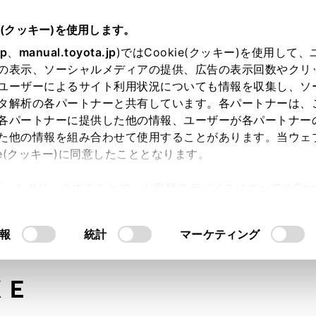
e(クッキー)を使用します。
jp
、
manual.toyota.jp
)ではCookie(クッキー)を使用して
の表示、ソーシャルメディアの提供、広告の表示回数やクリ
ユーザーによるサイト利用状況についても情報を収集し、ソ
タ解析の各パートナーと共有しています。各パートナーは、
各パートナーに提供した他の情報、ユーザーが各パートナー
た他の情報を組み合わせて使用することがあります。当ウェ
オンライン購入
お気に入り
保存した見積り
閲覧履歴
お住まいの地
ie(クッキー)に同意したこととなります。
許可」をクリックすることで、お客様のデバイスにすべてのCook
意したことになります。Cookie(クッキー)のオプトアウト
るにあたっては、当社の「
Cookie（クッキー）情報の取り
モデル・年式
・グレード
の選択
報
統計
マーケティング
ＸＥ