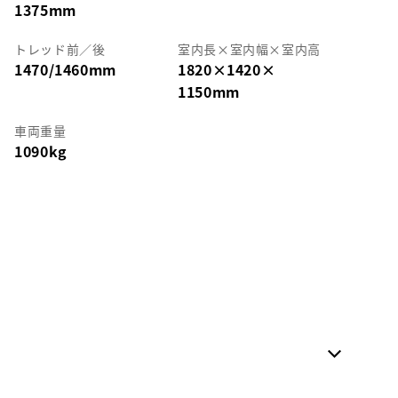
1375mm
トレッド前／後
室内長
×
室内幅
×
室内高
1470/1460mm
1820
×
1420
×
1150mm
車両重量
1090kg