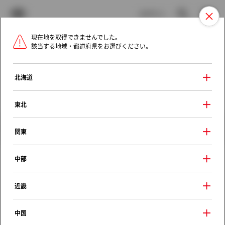
TOYOTA
検索
メニュ
ログイン
現在地を取得できませんでした。
ラインアップ
オーナーサポート
トピックス
該当する地域・都道府県をお選びください。
トヨタ認定中古車
メニュー
北海道
未設定
お気に入り
保存した見積り
閲覧履歴
東北
クルマ情報
関東
中部
トヨタ スプリンター
近畿
ＳＥリミテッド
1994年（平成6年） 5月発売
中国