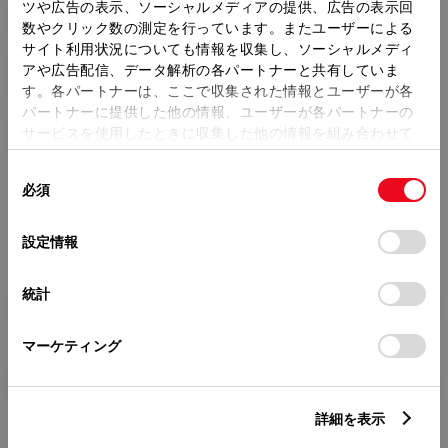
トレッド前／後
ツや広告の表示、ソーシャルメディアの提供、広告の表示回
1470/1460mm
数やクリック数の測定を行っています。またユーザーによる
サイト利用状況についても情報を収集し、ソーシャルメディ
室内長
×
室内幅
×
室内高
アや広告配信、データ解析の各パートナーと共有していま
1820
×
1420
×
1150mm
す。各パートナーは、ここで収集された情報とユーザーが各
パートナーに提供した他の情報、ユーザーが各パートナーの
車両重量
サービスを使用したときに収集した他の情報を組み合わせて
1120kg
使用することがあります。当ウェブサイトの使用を続行する
同
とCookie(クッキー)に同意したこととなります。
必須
意
の
「すべてのCookieを許可」をクリックすることで、お客様の
選
デバイスにすべてのCookie(クッキー)が保存されることに同
設定情報
択
意したことになります。Cookie(クッキー)のオプトアウト、
設定の変更、同意を撤回したりするにあたっては、当社の
統計
「
Cookie（クッキー）情報の取り扱いについて
」をご覧くだ
燃料・性能・詳細スペック
さい。
マーケティング
装備・オプション
詳細を表示