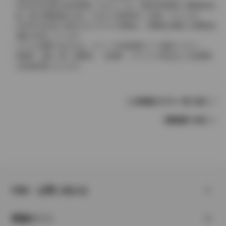
2004年4月以降の発売車種につきましては、車両本体価格と消費税相当
額（地方消費税額を含む）を含んだ総額表示（内税）となります。
2004年3月以前に発売されたモデルの価格は、消費税込価格と消費税抜
価格が混在しています。
どちらの価格であるかは、グレード詳細画面にてご確認ください。
保険料、税金（除く消費税）、登録料、リサイクル料金などの諸費用
は別途必要となります。
この車種のモデル一覧へ戻る
車種選択へ戻る
FAQ・お問い合わせ
関連サイト