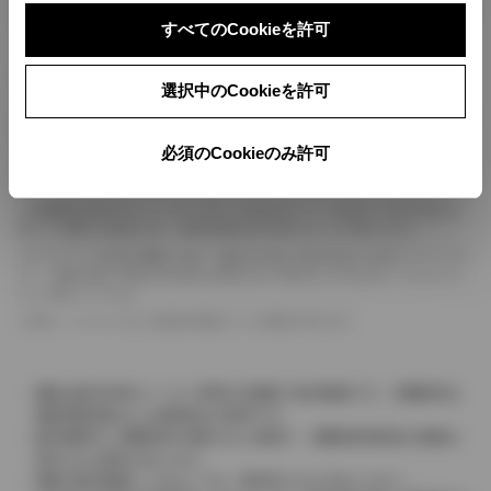
ボディカラー
すべてのCookieを許可
車の種類、仕様により数値が複数ある場合とサスペンション形式などにより、ホイ
選択中のCookieを許可
ールベースが左右で数値が異なる場合がございます。
エンジン仕様により、×2の表記がしてある場合がございます。（ロータリーエンジ
ン）
必須のCookieのみ許可
車の種類、仕様により燃料タンクが二つある場合と異なる燃料タンクが二つある場
合がございます。
燃費表示はWLTCモード、10・15モード又は10モード、JC08モードのいずれかに
基づいた試験上の数値であり、実際の数値は走行条件などにより異なります。
ドライバーが任意で駆動を２輪・４輪を切り替える事が出来る４WDを「パートタイ
ム」、車両の設定で常時又は可変又は切替えを行う事を主とするものを「フルタイム」
として表示しています。
革シートについては一部合皮を使用している場合があります。
価格は販売当時のメーカー希望小売価格で参考価格です。消費税率は
価格情報登録または更新時点の税率です。
販売期間中に消費税率が変更された車種で、消費税率変更前の価格が
表示される場合があります。
実際の販売価格につきましては、販売店におたずねください。