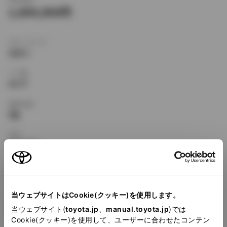
1,609,000
ボディタイプ
セダン
ドア数
4ドア
乗車定員
5名
型式
X-CE100
全長
×
全幅
×
全高
4290
×
1685
×
1375mm
当ウェブサイトはCookie(クッキー)を使用します。
ホイールベース ※1
2465mm
当ウェブサイト(
toyota.jp
、
manual.toyota.jp
)では
Cookie(クッキー)を使用して、ユーザーに合わせたコンテン