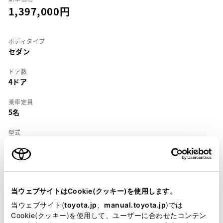
1,397,000
ボディタイプ
セダン
ドア数
4ドア
乗車定員
5名
型式
X-CE104
全長
×
全幅
×
全高
4290
×
1685
×
1390mm
当ウェブサイトはCookie(クッキー)を使用します。
ホイールベース ※1
2465mm
当ウェブサイト(
toyota.jp
、
manual.toyota.jp
)では
Cookie(クッキー)を使用して、ユーザーに合わせたコンテン