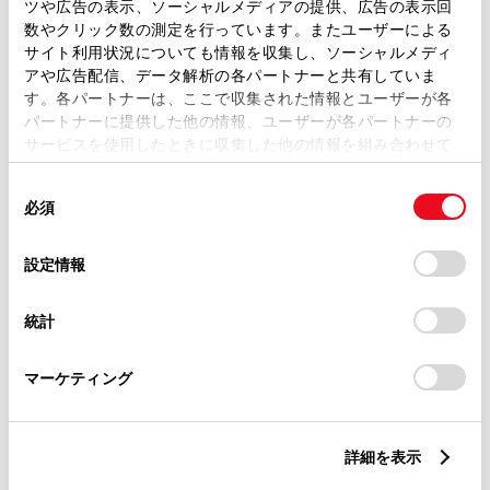
トレッド前／後
ツや広告の表示、ソーシャルメディアの提供、広告の表示回
1470/1460mm
数やクリック数の測定を行っています。またユーザーによる
サイト利用状況についても情報を収集し、ソーシャルメディ
室内長
×
室内幅
×
室内高
アや広告配信、データ解析の各パートナーと共有していま
1820
×
1415
×
1150mm
す。各パートナーは、ここで収集された情報とユーザーが各
パートナーに提供した他の情報、ユーザーが各パートナーの
車両重量
サービスを使用したときに収集した他の情報を組み合わせて
1160kg
使用することがあります。当ウェブサイトの使用を続行する
同
とCookie(クッキー)に同意したこととなります。
必須
意
の
「すべてのCookieを許可」をクリックすることで、お客様の
選
デバイスにすべてのCookie(クッキー)が保存されることに同
設定情報
択
意したことになります。Cookie(クッキー)のオプトアウト、
設定の変更、同意を撤回したりするにあたっては、当社の
統計
「
Cookie（クッキー）情報の取り扱いについて
」をご覧くだ
燃料・性能・詳細スペック
さい。
マーケティング
装備・オプション
詳細を表示