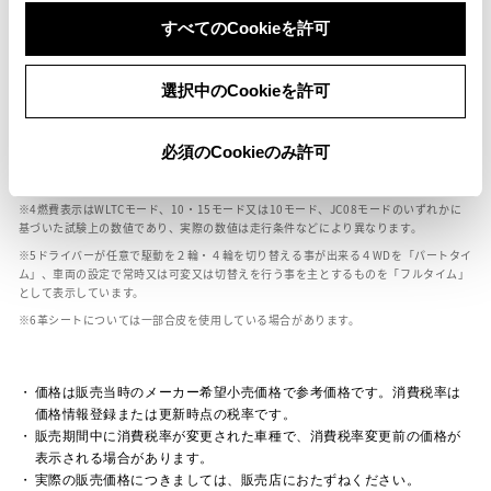
ボディカラー
すべてのCookieを許可
車の種類、仕様により数値が複数ある場合とサスペンション形式などにより、ホイ
選択中のCookieを許可
ールベースが左右で数値が異なる場合がございます。
エンジン仕様により、×2の表記がしてある場合がございます。（ロータリーエンジ
ン）
必須のCookieのみ許可
車の種類、仕様により燃料タンクが二つある場合と異なる燃料タンクが二つある場
合がございます。
燃費表示はWLTCモード、10・15モード又は10モード、JC08モードのいずれかに
基づいた試験上の数値であり、実際の数値は走行条件などにより異なります。
ドライバーが任意で駆動を２輪・４輪を切り替える事が出来る４WDを「パートタイ
ム」、車両の設定で常時又は可変又は切替えを行う事を主とするものを「フルタイム」
として表示しています。
革シートについては一部合皮を使用している場合があります。
価格は販売当時のメーカー希望小売価格で参考価格です。消費税率は
価格情報登録または更新時点の税率です。
販売期間中に消費税率が変更された車種で、消費税率変更前の価格が
表示される場合があります。
実際の販売価格につきましては、販売店におたずねください。