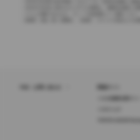
2004年4月以降の発売車種につきましては、車両本体価格と消
2004年3月以前に発売されたモデルの価格は、消費税込価格と
どちらの価格であるかは、グレード詳細画面にてご確認ください
保険料、税金（除く消費税）、登録料、リサイクル料金などの諸
FAQ・お問い合わせ
関連サイト
トヨタ自動車企業サイ
トヨタイムズ
TOYOTA GAZOO Raci