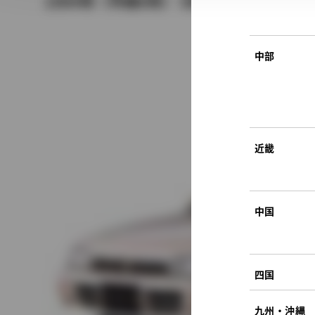
1994年（平成6年） 5月発売
中部
近畿
中国
四国
九州・沖縄