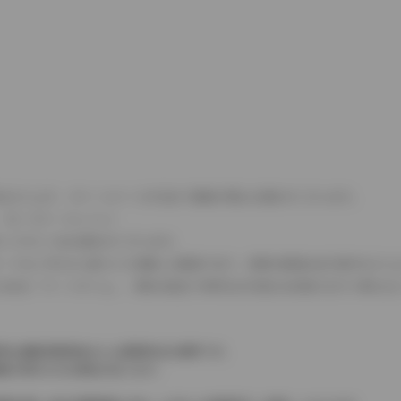
式などにより、ホイールベースが左右で数値が異なる場合がございます。
（ロータリーエンジン）
タンクが二つある場合がございます。
C08モードのいずれかに基づいた試験上の数値であり、実際の数値は走行条件などに
４WDを「パートタイム」、車両の設定で常時又は可変又は切替えを行う事を主
率は価格情報登録または更新時点の税率です。
格が表示される場合があります。