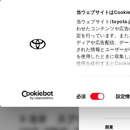
TOYOTA
当ウェブサイトはCooki
当ウェブサイト(
toyota.
わせたコンテンツや広告
ラインアップ
オーナーサポート
トピックス
定を行っています。また
現在
ディアや広告配信、デー
トヨタ認定中古車
該当
された情報とユーザーが
を使用したときに収集し
中古車を探す
トヨタ認定中古車の魅力
3つの買い方
使用を続行するとCook
北海道
「すべてのCookieを
ー)が保存されることに同
更、同意を撤回したりす
車種
の選択
同
必須
設定情
て
」をご覧ください。
東北
意
の
トヨタ スプリンター
選
択
関東