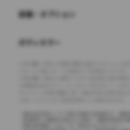
装備・オプション
ボディカラー
車の種類、仕様により数値が複数ある場合とサスペンション形
エンジン仕様により、×2の表記がしてある場合がございます。
車の種類、仕様により燃料タンクが二つある場合と異なる燃料
燃費表示はWLTCモード、10・15モード又は10モード、J
ドライバーが任意で駆動を２輪・４輪を切り替える事が出来る
革シートについては一部合皮を使用している場合があります。
価格は販売当時のメーカー希望小売価格で参考価格です。消費税
販売期間中に消費税率が変更された車種で、消費税率変更前の価
実際の販売価格につきましては、販売店におたずねください。