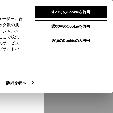
検索
メニュー
ログイン
すべてのCookieを許可
、ユーザーに合
ック数の測
選択中のCookieを許可
ーシャルメ
ここで収集
必須のCookieのみ許可
メニュー
のサービス
ブサイトの
域
未設定
ie(クッキ
、設定の変
扱いについ
クルマ情報
詳細を表示