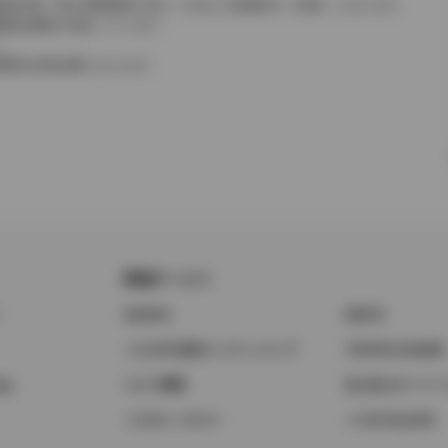
費税相当額（地方消費税額を含む）を含んだ総額表示（内税）となります。
消費税抜価格が混在しています。
。
費用は別途必要となります。
関連サービス
ト
GAZOO
KINTO
トヨタ中古車オンラインストア
TOYOTA SHARE
ng
クルマ買取
法人向けカーリー
トヨタレンタカー
トヨタのau/UQ