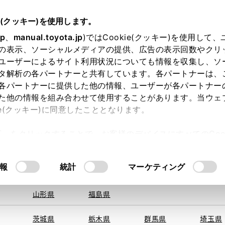
e(クッキー)を使用します。
jp
、
manual.toyota.jp
)ではCookie(クッキー)を使用して
の表示、ソーシャルメディアの提供、広告の表示回数やクリ
ユーザーによるサイト利用状況についても情報を収集し、ソ
地を取得できませんでした。
タ解析の各パートナーと共有しています。各パートナーは、
する地域・都道府県をお選びください。
各パートナーに提供した他の情報、ユーザーが各パートナー
た他の情報を組み合わせて使用することがあります。当ウェ
オンライン購入
お気に入り
保存した見積り
閲覧履歴
お住まいの地
ie(クッキー)に同意したこととなります。
旭川
釧路
札幌
帯広
許可」をクリックすることで、お客様のデバイスにすべてのCook
函館
北見
室蘭、苫小
意したことになります。Cookie(クッキー)のオプトアウト
牧、
ひだか
るにあたっては、当社の「
Cookie（クッキー）情報の取り
モデル・年式
・グレード
の選択
報
統計
マーケティング
青森県
岩手県
宮城県
秋田県
山形県
福島県
ＬＸリミテッド
茨城県
栃木県
群馬県
埼玉県