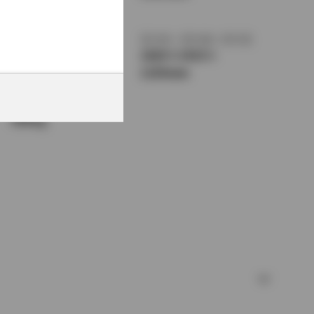
1375mm
トレッド前／後
室内長
×
室内幅
×
室内高
1470/1460mm
1820
×
1415
×
1150mm
車両重量
980kg