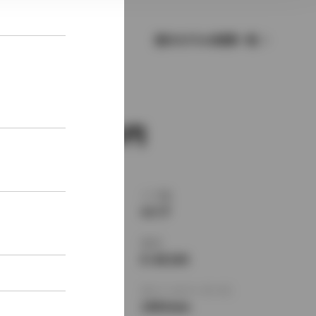
歴代モデルの燃費一覧
新車価格
1,116,000
ボディタイプ
ドア数
セダン
4ドア
乗車定員
型式
5名
E-AE100
全長
×
全幅
×
全高
ホイールベース ※1
4290
×
1685
×
2465mm