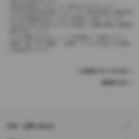
実際の販売価格につきましては、販売店におたずねください。
2004年4月以降の発売車種につきましては、車両本体価格と消費税相当
額（地方消費税額を含む）を含んだ総額表示（内税）となります。
2004年3月以前に発売されたモデルの価格は、消費税込価格と消費税抜
価格が混在しています。
どちらの価格であるかは、グレード詳細画面にてご確認ください。
保険料、税金（除く消費税）、登録料、リサイクル料金などの諸費用
は別途必要となります。
この車種のモデル一覧へ戻る
車種選択へ戻る
FAQ・お問い合わせ