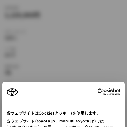
新車価格
1,129,000
ボディタイプ
セダン
ドア数
4ドア
乗車定員
5名
型式
KD-CE110
全長
×
全幅
×
全高
4310
×
1690
×
1385mm
当ウェブサイトはCookie(クッキー)を使用します。
ホイールベース ※1
当ウェブサイト(
toyota.jp
、
manual.toyota.jp
)では
2465mm
Cookie(クッキー)を使用して、ユーザーに合わせたコンテン