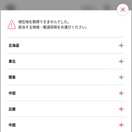
TOYOTA
検索
メニュ
ログイン
現在地を取得できませんでした。
ラインアップ
オーナーサポート
トピックス
該当する地域・都道府県をお選びください。
トヨタ認定中古車
メニュー
北海道
未設定
お気に入り
保存した見積り
閲覧履歴
東北
クルマ情報
関東
中部
トヨタ スプリンター
近畿
ＬＸ ビジネスパッケージ
1995年（平成7年） 5月発売
中国