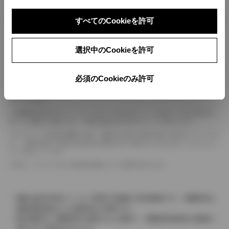
ボディカラー
すべてのCookieを許可
車の種類、仕様により数値が複数ある場合とサスペンション形式などにより、ホイ
選択中のCookieを許可
ールベースが左右で数値が異なる場合がございます。
エンジン仕様により、×2の表記がしてある場合がございます。（ロータリーエンジ
必須のCookieのみ許可
ン）
車の種類、仕様により燃料タンクが二つある場合と異なる燃料タンクが二つある場
合がございます。
燃費表示はWLTCモード、10・15モード又は10モード、JC08モードのいずれかに
基づいた試験上の数値であり、実際の数値は走行条件などにより異なります。
ドライバーが任意で駆動を２輪・４輪を切り替える事が出来る４WDを「パートタイ
ム」、車両の設定で常時又は可変又は切替えを行う事を主とするものを「フルタイム」
として表示しています。
革シートについては一部合皮を使用している場合があります。
価格は販売当時のメーカー希望小売価格で参考価格です。消費税率は
価格情報登録または更新時点の税率です。
販売期間中に消費税率が変更された車種で、消費税率変更前の価格が
表示される場合があります。