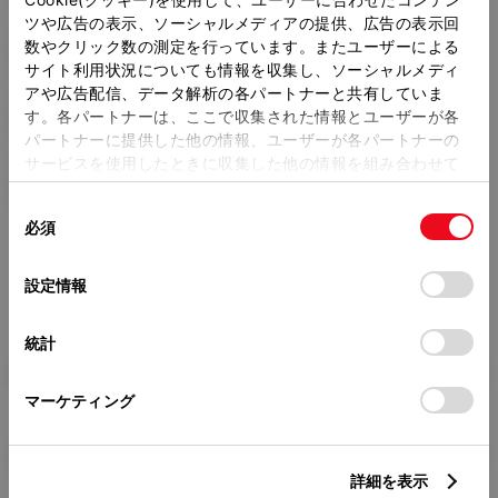
ツや広告の表示、ソーシャルメディアの提供、広告の表示回
トレッド前／後
数やクリック数の測定を行っています。またユーザーによる
1470/1460mm
サイト利用状況についても情報を収集し、ソーシャルメディ
アや広告配信、データ解析の各パートナーと共有していま
室内長
×
室内幅
×
室内高
す。各パートナーは、ここで収集された情報とユーザーが各
1875
×
1415
×
1165mm
パートナーに提供した他の情報、ユーザーが各パートナーの
サービスを使用したときに収集した他の情報を組み合わせて
車両重量
使用することがあります。当ウェブサイトの使用を続行する
1030kg
同
とCookie(クッキー)に同意したこととなります。
必須
意
の
「すべてのCookieを許可」をクリックすることで、お客様の
選
デバイスにすべてのCookie(クッキー)が保存されることに同
設定情報
択
意したことになります。Cookie(クッキー)のオプトアウト、
設定の変更、同意を撤回したりするにあたっては、当社の
統計
「
Cookie（クッキー）情報の取り扱いについて
」をご覧くだ
燃料・性能・詳細スペック
さい。
マーケティング
装備・オプション
詳細を表示