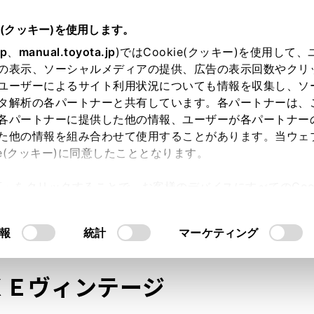
e(クッキー)を使用します。
jp
、
manual.toyota.jp
)ではCookie(クッキー)を使用して
の表示、ソーシャルメディアの提供、広告の表示回数やクリ
ユーザーによるサイト利用状況についても情報を収集し、ソ
タ解析の各パートナーと共有しています。各パートナーは、
各パートナーに提供した他の情報、ユーザーが各パートナー
た他の情報を組み合わせて使用することがあります。当ウェ
オンライン購入
お気に入り
保存した見積り
閲覧履歴
お住まいの地
ie(クッキー)に同意したこととなります。
許可」をクリックすることで、お客様のデバイスにすべてのCook
意したことになります。Cookie(クッキー)のオプトアウト
るにあたっては、当社の「
Cookie（クッキー）情報の取り
モデル・年式
・グレード
の選択
報
統計
マーケティング
ＸＥヴィンテージ