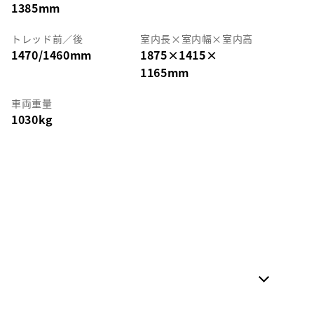
1385mm
トレッド前／後
室内長
×
室内幅
×
室内高
1470/1460mm
1875
×
1415
×
1165mm
車両重量
1030kg