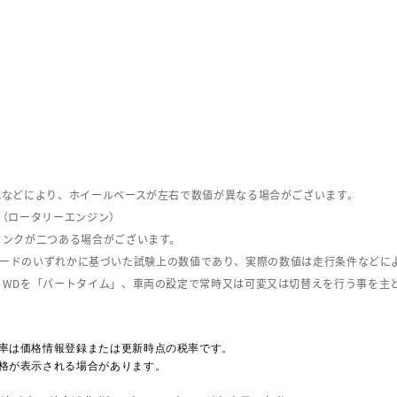
式などにより、ホイールベースが左右で数値が異なる場合がございます。
（ロータリーエンジン）
タンクが二つある場合がございます。
C08モードのいずれかに基づいた試験上の数値であり、実際の数値は走行条件などに
４WDを「パートタイム」、車両の設定で常時又は可変又は切替えを行う事を主
率は価格情報登録または更新時点の税率です。
格が表示される場合があります。