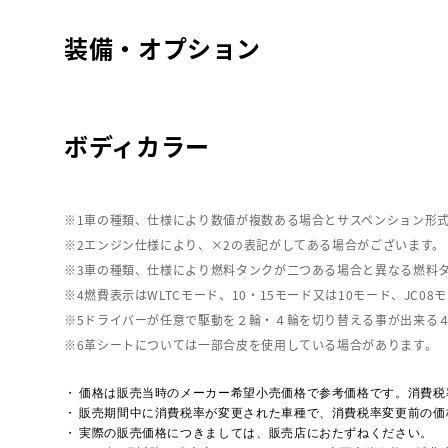
装備・オプション
ボディカラー
車の種類、仕様により数値が複数ある場合とサスペンション形
エンジン仕様により、×2の表記がしてある場合がございます。
車の種類、仕様により燃料タンクが二つある場合と異なる燃料
燃費表示はWLTCモード、10・15モード又は10モード、J
ドライバーが任意で駆動を２輪・４輪を切り替える事が出来る
革シートについては一部合皮を使用している場合があります。
価格は販売当時のメーカー希望小売価格で参考価格です。消費税
販売期間中に消費税率が変更された車種で、消費税率変更前の価
実際の販売価格につきましては、販売店におたずねください。