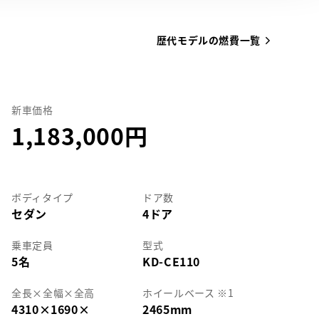
歴代モデルの燃費一覧
新車価格
1,183,000
ボディタイプ
ドア数
セダン
4ドア
乗車定員
型式
5名
KD-CE110
全長
×
全幅
×
全高
ホイールベース ※1
4310
×
1690
×
2465mm