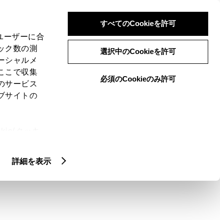
検索
メニュー
ログイン
すべてのCookieを許可
、ユーザーに合
ック数の測
選択中のCookieを許可
ーシャルメ
ここで収集
必須のCookieのみ許可
メニュー
のサービス
ブサイトの
域
未設定
ie(クッキ
、設定の変
扱いについ
クルマ情報
詳細を表示