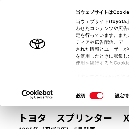
TOYOTA
当ウェブサイトはCooki
当ウェブサイト(
toyota.
わせたコンテンツや広告
ラインアップ
オーナーサポート
トピックス
定を行っています。また
ディアや広告配信、デー
トヨタ認定中古車
された情報とユーザーが
を使用したときに収集し
中古車を探す
トヨタ認定中古車の魅力
3つの買い方
使用を続行するとCook
「すべてのCookieを
ー)が保存されることに同
更、同意を撤回したりす
車種
の選択
同
必須
設定情
て
」をご覧ください。
意
の
トヨタ スプリンター
選
択