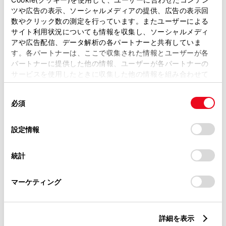
ツや広告の表示、ソーシャルメディアの提供、広告の表示回
トレッド前／後
数やクリック数の測定を行っています。またユーザーによる
1470/1460mm
サイト利用状況についても情報を収集し、ソーシャルメディ
アや広告配信、データ解析の各パートナーと共有していま
室内長
×
室内幅
×
室内高
す。各パートナーは、ここで収集された情報とユーザーが各
1875
×
1415
×
1165mm
パートナーに提供した他の情報、ユーザーが各パートナーの
サービスを使用したときに収集した他の情報を組み合わせて
車両重量
使用することがあります。当ウェブサイトの使用を続行する
980kg
同
とCookie(クッキー)に同意したこととなります。
必須
意
の
「すべてのCookieを許可」をクリックすることで、お客様の
選
デバイスにすべてのCookie(クッキー)が保存されることに同
設定情報
択
意したことになります。Cookie(クッキー)のオプトアウト、
設定の変更、同意を撤回したりするにあたっては、当社の
統計
「
Cookie（クッキー）情報の取り扱いについて
」をご覧くだ
燃料・性能・詳細スペック
さい。
マーケティング
装備・オプション
詳細を表示