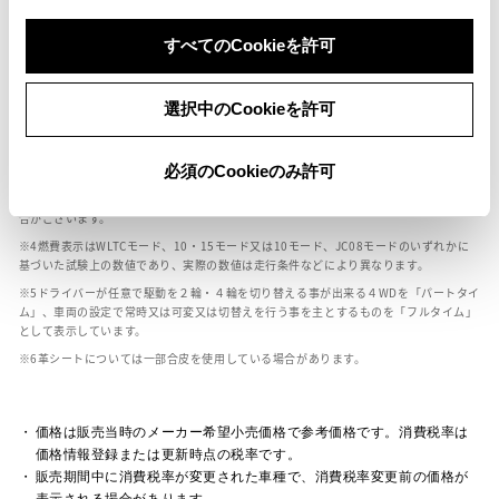
ボディカラー
すべてのCookieを許可
車の種類、仕様により数値が複数ある場合とサスペンション形式などにより、ホイ
選択中のCookieを許可
ールベースが左右で数値が異なる場合がございます。
エンジン仕様により、×2の表記がしてある場合がございます。（ロータリーエンジ
必須のCookieのみ許可
ン）
車の種類、仕様により燃料タンクが二つある場合と異なる燃料タンクが二つある場
合がございます。
燃費表示はWLTCモード、10・15モード又は10モード、JC08モードのいずれかに
基づいた試験上の数値であり、実際の数値は走行条件などにより異なります。
ドライバーが任意で駆動を２輪・４輪を切り替える事が出来る４WDを「パートタイ
ム」、車両の設定で常時又は可変又は切替えを行う事を主とするものを「フルタイム」
として表示しています。
革シートについては一部合皮を使用している場合があります。
価格は販売当時のメーカー希望小売価格で参考価格です。消費税率は
価格情報登録または更新時点の税率です。
販売期間中に消費税率が変更された車種で、消費税率変更前の価格が
表示される場合があります。