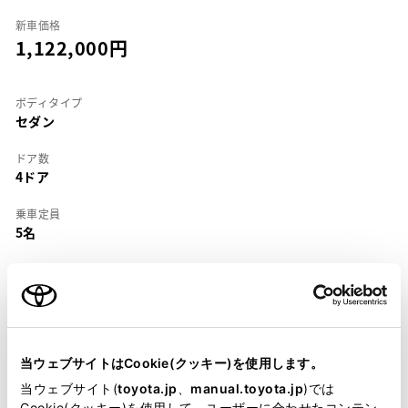
新車価格
1,122,000
ボディタイプ
セダン
ドア数
4ドア
乗車定員
5名
型式
E-AE110
全長
×
全幅
×
全高
4310
×
1690
×
1385mm
当ウェブサイトはCookie(クッキー)を使用します。
ホイールベース ※1
当ウェブサイト(
toyota.jp
、
manual.toyota.jp
)では
2465mm
Cookie(クッキー)を使用して、ユーザーに合わせたコンテン