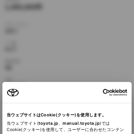
1,484,000
ボディタイプ
セダン
ドア数
4ドア
乗車定員
5名
型式
KD-CE114
全長
×
全幅
×
全高
4310
×
1690
×
1400mm
当ウェブサイトはCookie(クッキー)を使用します。
ホイールベース ※1
2465mm
当ウェブサイト(
toyota.jp
、
manual.toyota.jp
)では
Cookie(クッキー)を使用して、ユーザーに合わせたコンテン