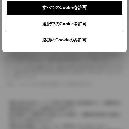
ボディカラー
すべてのCookieを許可
車の種類、仕様により数値が複数ある場合とサスペンション形式などにより、ホイ
選択中のCookieを許可
ールベースが左右で数値が異なる場合がございます。
エンジン仕様により、×2の表記がしてある場合がございます。（ロータリーエンジ
ン）
必須のCookieのみ許可
車の種類、仕様により燃料タンクが二つある場合と異なる燃料タンクが二つある場
合がございます。
燃費表示はWLTCモード、10・15モード又は10モード、JC08モードのいずれかに
基づいた試験上の数値であり、実際の数値は走行条件などにより異なります。
ドライバーが任意で駆動を２輪・４輪を切り替える事が出来る４WDを「パートタイ
ム」、車両の設定で常時又は可変又は切替えを行う事を主とするものを「フルタイム」
として表示しています。
革シートについては一部合皮を使用している場合があります。
価格は販売当時のメーカー希望小売価格で参考価格です。消費税率は
価格情報登録または更新時点の税率です。
販売期間中に消費税率が変更された車種で、消費税率変更前の価格が
表示される場合があります。
実際の販売価格につきましては、販売店におたずねください。