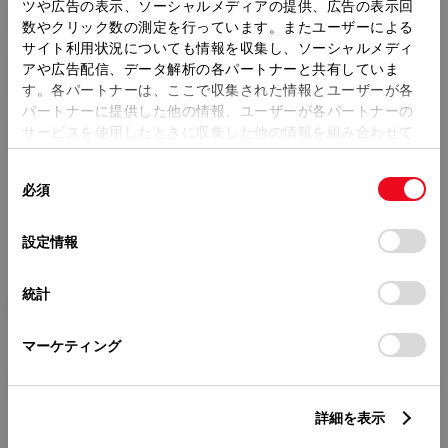
トレッド前／後
ツや広告の表示、ソーシャルメディアの提供、広告の表示回
1460/1450mm
数やクリック数の測定を行っています。またユーザーによる
サイト利用状況についても情報を収集し、ソーシャルメディ
室内長
×
室内幅
×
室内高
アや広告配信、データ解析の各パートナーと共有していま
1875
×
1415
×
1165mm
す。各パートナーは、ここで収集された情報とユーザーが各
パートナーに提供した他の情報、ユーザーが各パートナーの
車両重量
サービスを使用したときに収集した他の情報を組み合わせて
1150kg
使用することがあります。当ウェブサイトの使用を続行する
同
とCookie(クッキー)に同意したこととなります。
必須
意
の
「すべてのCookieを許可」をクリックすることで、お客様の
選
デバイスにすべてのCookie(クッキー)が保存されることに同
設定情報
択
意したことになります。Cookie(クッキー)のオプトアウト、
設定の変更、同意を撤回したりするにあたっては、当社の
統計
「
Cookie（クッキー）情報の取り扱いについて
」をご覧くだ
燃料・性能・詳細スペック
さい。
マーケティング
装備・オプション
詳細を表示