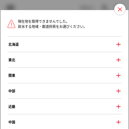
TOYOTA
検索
メニュ
ログイン
現在地を取得できませんでした。
ラインアップ
オーナーサポート
トピックス
該当する地域・都道府県をお選びください。
トヨタ認定中古車
メニュー
北海道
未設定
お気に入り
保存した見積り
閲覧履歴
東北
クルマ情報
関東
中部
トヨタ スプリンター
近畿
ＸＥヴィンテージ リミテッド
1995年（平成7年） 10月発売
中国