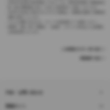
2004年4月以降の発売車種につきましては、車両本体価格と消費税相当
額（地方消費税額を含む）を含んだ総額表示（内税）となります。
2004年3月以前に発売されたモデルの価格は、消費税込価格と消費税抜
価格が混在しています。
どちらの価格であるかは、グレード詳細画面にてご確認ください。
保険料、税金（除く消費税）、登録料、リサイクル料金などの諸費用
は別途必要となります。
この車種のモデル一覧へ戻る
車種選択へ戻る
FAQ・お問い合わせ
関連サイト