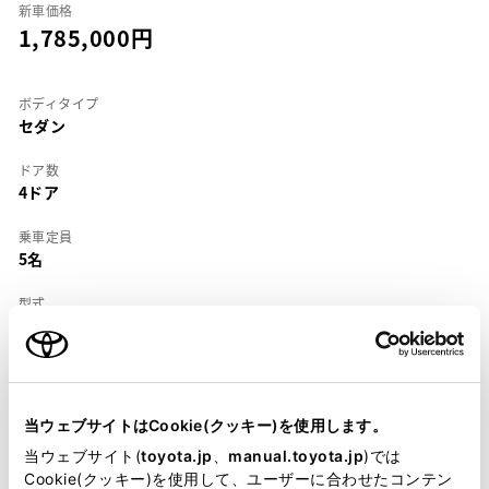
新車価格
1,785,000
ボディタイプ
セダン
ドア数
4ドア
乗車定員
5名
型式
E-AE114
全長
×
全幅
×
全高
4285
×
1690
×
1400mm
当ウェブサイトはCookie(クッキー)を使用します。
ホイールベース ※1
当ウェブサイト(
toyota.jp
、
manual.toyota.jp
)では
2465mm
Cookie(クッキー)を使用して、ユーザーに合わせたコンテン