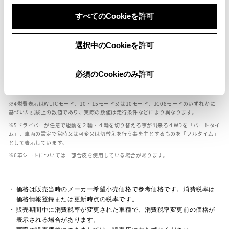
ボディカラー
すべてのCookieを許可
車の種類、仕様により数値が複数ある場合とサスペンション形式などにより、ホイ
選択中のCookieを許可
ールベースが左右で数値が異なる場合がございます。
エンジン仕様により、×2の表記がしてある場合がございます。（ロータリーエンジ
ン）
必須のCookieのみ許可
車の種類、仕様により燃料タンクが二つある場合と異なる燃料タンクが二つある場
合がございます。
燃費表示はWLTCモード、10・15モード又は10モード、JC08モードのいずれかに
基づいた試験上の数値であり、実際の数値は走行条件などにより異なります。
ドライバーが任意で駆動を２輪・４輪を切り替える事が出来る４WDを「パートタイ
ム」、車両の設定で常時又は可変又は切替えを行う事を主とするものを「フルタイム」
として表示しています。
革シートについては一部合皮を使用している場合があります。
価格は販売当時のメーカー希望小売価格で参考価格です。消費税率は
価格情報登録または更新時点の税率です。
販売期間中に消費税率が変更された車種で、消費税率変更前の価格が
表示される場合があります。