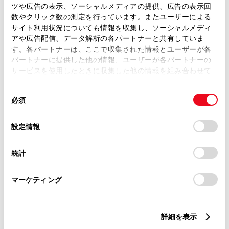
ツや広告の表示、ソーシャルメディアの提供、広告の表示回
トレッド前／後
1460/1450mm
数やクリック数の測定を行っています。またユーザーによる
サイト利用状況についても情報を収集し、ソーシャルメディ
室内長
×
室内幅
×
室内高
アや広告配信、データ解析の各パートナーと共有していま
1875
×
1435
×
1165mm
す。各パートナーは、ここで収集された情報とユーザーが各
パートナーに提供した他の情報、ユーザーが各パートナーの
車両重量
サービスを使用したときに収集した他の情報を組み合わせて
1160kg
使用することがあります。当ウェブサイトの使用を続行する
同
とCookie(クッキー)に同意したこととなります。
必須
意
の
「すべてのCookieを許可」をクリックすることで、お客様の
選
デバイスにすべてのCookie(クッキー)が保存されることに同
設定情報
択
意したことになります。Cookie(クッキー)のオプトアウト、
設定の変更、同意を撤回したりするにあたっては、当社の
統計
「
Cookie（クッキー）情報の取り扱いについて
」をご覧くだ
燃料・性能・詳細スペック
さい。
マーケティング
装備・オプション
詳細を表示