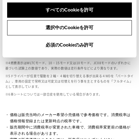
ボディカラー
すべてのCookieを許可
車の種類、仕様により数値が複数ある場合とサスペンション形式などにより、ホイ
選択中のCookieを許可
ールベースが左右で数値が異なる場合がございます。
エンジン仕様により、×2の表記がしてある場合がございます。（ロータリーエンジ
ン）
必須のCookieのみ許可
車の種類、仕様により燃料タンクが二つある場合と異なる燃料タンクが二つある場
合がございます。
燃費表示はWLTCモード、10・15モード又は10モード、JC08モードのいずれかに
基づいた試験上の数値であり、実際の数値は走行条件などにより異なります。
ドライバーが任意で駆動を２輪・４輪を切り替える事が出来る４WDを「パートタイ
ム」、車両の設定で常時又は可変又は切替えを行う事を主とするものを「フルタイム」
として表示しています。
革シートについては一部合皮を使用している場合があります。
価格は販売当時のメーカー希望小売価格で参考価格です。消費税率は
価格情報登録または更新時点の税率です。
販売期間中に消費税率が変更された車種で、消費税率変更前の価格が
表示される場合があります。