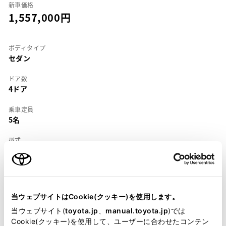
新車価格
1,557,000
ボディタイプ
セダン
ドア数
4ドア
乗車定員
5名
型式
E-AE110
全長
×
全幅
×
全高
4285
×
1690
×
1385mm
当ウェブサイトはCookie(クッキー)を使用します。
ホイールベース ※1
当ウェブサイト(
toyota.jp
、
manual.toyota.jp
)では
2465mm
Cookie(クッキー)を使用して、ユーザーに合わせたコンテン