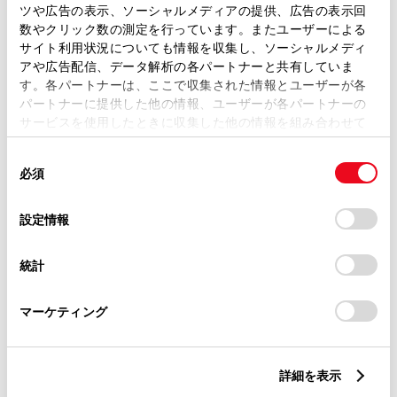
ツや広告の表示、ソーシャルメディアの提供、広告の表示回
トレッド前／後
1470/1460mm
数やクリック数の測定を行っています。またユーザーによる
サイト利用状況についても情報を収集し、ソーシャルメディ
室内長
×
室内幅
×
室内高
アや広告配信、データ解析の各パートナーと共有していま
1875
×
1435
×
1165mm
す。各パートナーは、ここで収集された情報とユーザーが各
パートナーに提供した他の情報、ユーザーが各パートナーの
車両重量
サービスを使用したときに収集した他の情報を組み合わせて
1020kg
使用することがあります。当ウェブサイトの使用を続行する
同
とCookie(クッキー)に同意したこととなります。
必須
意
の
「すべてのCookieを許可」をクリックすることで、お客様の
選
デバイスにすべてのCookie(クッキー)が保存されることに同
設定情報
択
意したことになります。Cookie(クッキー)のオプトアウト、
設定の変更、同意を撤回したりするにあたっては、当社の
統計
「
Cookie（クッキー）情報の取り扱いについて
」をご覧くだ
燃料・性能・詳細スペック
さい。
マーケティング
装備・オプション
詳細を表示