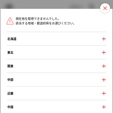
TOYOTA
検索
メニュ
ログイン
現在地を取得できませんでした。
ラインアップ
オーナーサポート
トピックス
該当する地域・都道府県をお選びください。
トヨタ認定中古車
メニュー
北海道
未設定
お気に入り
保存した見積り
閲覧履歴
東北
クルマ情報
関東
中部
トヨタ スプリンター
近畿
ＬＸ
1996年（平成8年） 5月発売
中国