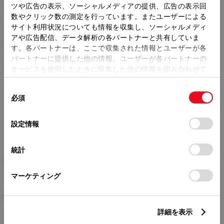
ツや広告の表示、ソーシャルメディアの提供、広告の表示回
トレッド前／後
1470/1460mm
数やクリック数の測定を行っています。またユーザーによる
サイト利用状況についても情報を収集し、ソーシャルメディ
室内長
×
室内幅
×
室内高
アや広告配信、データ解析の各パートナーと共有していま
1875
×
1415
×
1165mm
す。各パートナーは、ここで収集された情報とユーザーが各
パートナーに提供した他の情報、ユーザーが各パートナーの
車両重量
サービスを使用したときに収集した他の情報を組み合わせて
1060kg
使用することがあります。当ウェブサイトの使用を続行する
同
とCookie(クッキー)に同意したこととなります。
必須
意
の
「すべてのCookieを許可」をクリックすることで、お客様の
選
デバイスにすべてのCookie(クッキー)が保存されることに同
設定情報
択
意したことになります。Cookie(クッキー)のオプトアウト、
設定の変更、同意を撤回したりするにあたっては、当社の
統計
「
Cookie（クッキー）情報の取り扱いについて
」をご覧くだ
燃料・性能・詳細スペック
さい。
マーケティング
装備・オプション
詳細を表示