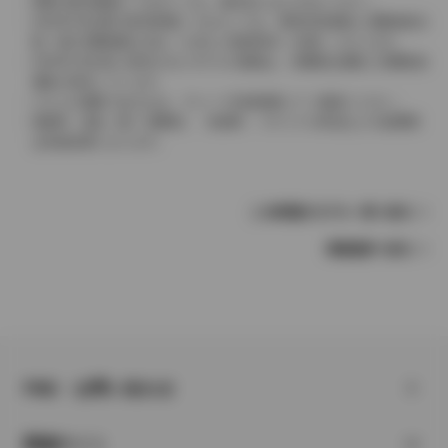
実際の販売価格につきましては、販売店におたずねください。
2004年4月以降の発売車種につきましては、車両本体価格と消費税相当
額（地方消費税額を含む）を含んだ総額表示（内税）となります。
2004年3月以前に発売されたモデルの価格は、消費税込価格と消費税抜
価格が混在しています。
どちらの価格であるかは、グレード詳細画面にてご確認ください。
保険料、税金（除く消費税）、登録料、リサイクル料金などの諸費用
は別途必要となります。
この車種のモデル一覧へ戻る
車種選択へ戻る
FAQ・お問い合わせ
関連サイト