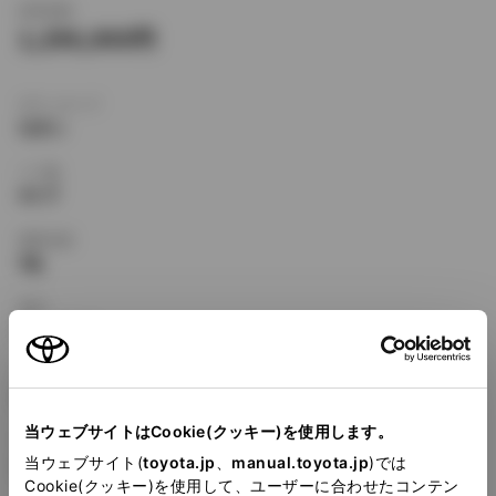
新車価格
1,296,000
ボディタイプ
セダン
ドア数
4ドア
乗車定員
5名
型式
KD-CE110
全長
×
全幅
×
全高
4285
×
1690
×
1385mm
当ウェブサイトはCookie(クッキー)を使用します。
ホイールベース ※1
当ウェブサイト(
toyota.jp
、
manual.toyota.jp
)では
2465mm
Cookie(クッキー)を使用して、ユーザーに合わせたコンテン