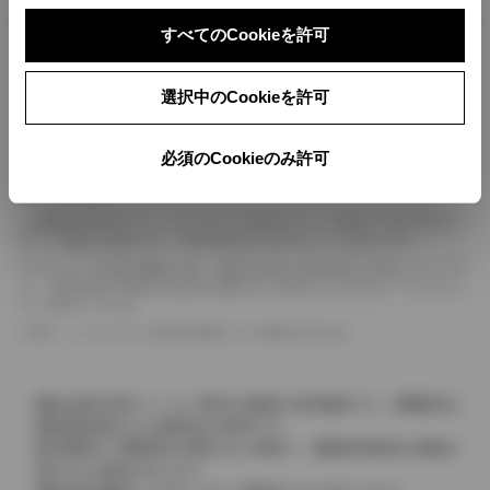
ボディカラー
すべてのCookieを許可
車の種類、仕様により数値が複数ある場合とサスペンション形式などにより、ホイ
選択中のCookieを許可
ールベースが左右で数値が異なる場合がございます。
エンジン仕様により、×2の表記がしてある場合がございます。（ロータリーエンジ
ン）
必須のCookieのみ許可
車の種類、仕様により燃料タンクが二つある場合と異なる燃料タンクが二つある場
合がございます。
燃費表示はWLTCモード、10・15モード又は10モード、JC08モードのいずれかに
基づいた試験上の数値であり、実際の数値は走行条件などにより異なります。
ドライバーが任意で駆動を２輪・４輪を切り替える事が出来る４WDを「パートタイ
ム」、車両の設定で常時又は可変又は切替えを行う事を主とするものを「フルタイム」
として表示しています。
革シートについては一部合皮を使用している場合があります。
価格は販売当時のメーカー希望小売価格で参考価格です。消費税率は
価格情報登録または更新時点の税率です。
販売期間中に消費税率が変更された車種で、消費税率変更前の価格が
表示される場合があります。