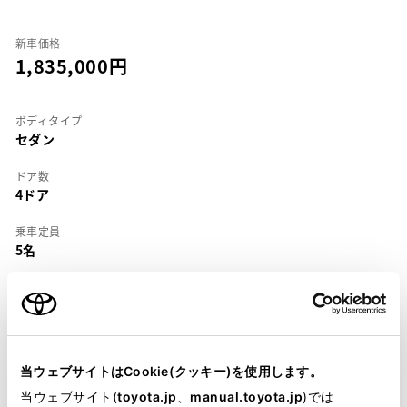
新車価格
1,835,000
ボディタイプ
セダン
ドア数
4ドア
乗車定員
5名
型式
E-AE114
全長
×
全幅
×
全高
4285
×
1690
×
1400mm
当ウェブサイトはCookie(クッキー)を使用します。
当ウェブサイト(
toyota.jp
、
manual.toyota.jp
)では
ホイールベース ※1