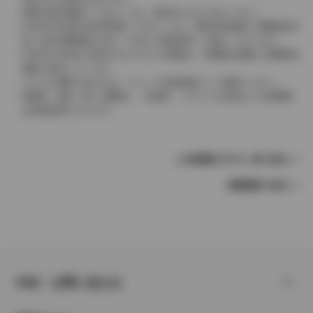
実際の販売価格につきましては、販売店におたずねください。
2004年4月以降の発売車種につきましては、車両本体価格と消費税相当
額（地方消費税額を含む）を含んだ総額表示（内税）となります。
2004年3月以前に発売されたモデルの価格は、消費税込価格と消費税抜
価格が混在しています。
どちらの価格であるかは、グレード詳細画面にてご確認ください。
保険料、税金（除く消費税）、登録料、リサイクル料金などの諸費用
は別途必要となります。
この車種のモデル一覧へ戻る
車種選択へ戻る
FAQ・お問い合わせ