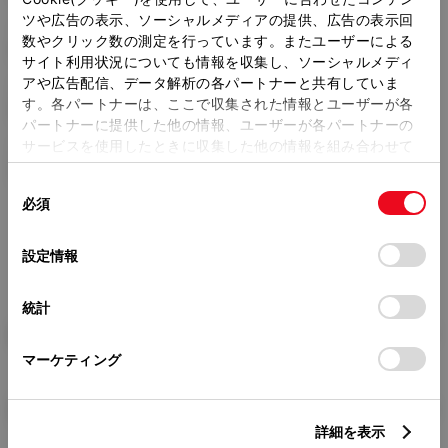
ツや広告の表示、ソーシャルメディアの提供、広告の表示回
トレッド前／後
数やクリック数の測定を行っています。またユーザーによる
1470/1460mm
サイト利用状況についても情報を収集し、ソーシャルメディ
アや広告配信、データ解析の各パートナーと共有していま
室内長
×
室内幅
×
室内高
す。各パートナーは、ここで収集された情報とユーザーが各
1830
×
1415
×
1165mm
パートナーに提供した他の情報、ユーザーが各パートナーの
サービスを使用したときに収集した他の情報を組み合わせて
車両重量
使用することがあります。当ウェブサイトの使用を続行する
1000kg
同
とCookie(クッキー)に同意したこととなります。
必須
意
の
「すべてのCookieを許可」をクリックすることで、お客様の
選
デバイスにすべてのCookie(クッキー)が保存されることに同
設定情報
択
意したことになります。Cookie(クッキー)のオプトアウト、
設定の変更、同意を撤回したりするにあたっては、当社の
統計
「
Cookie（クッキー）情報の取り扱いについて
」をご覧くだ
燃料・性能・詳細スペック
さい。
マーケティング
装備・オプション
詳細を表示