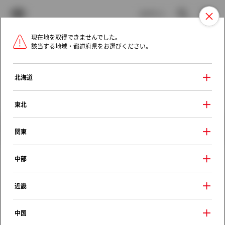
TOYOTA
検索
メニュ
ログイン
現在地を取得できませんでした。
ラインアップ
オーナーサポート
トピックス
該当する地域・都道府県をお選びください。
トヨタ認定中古車
メニュー
北海道
未設定
お気に入り
保存した見積り
閲覧履歴
東北
クルマ情報
関東
中部
トヨタ スプリンター
近畿
ＸＥヴィンテージ
1997年（平成9年） 4月発売
中国