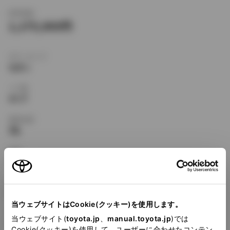
新車価格
1,175,000
ボディタイプ
セダン
ドア数
4ドア
乗車定員
5名
型式
E-EE111
全長
×
全幅
×
全高
4315
×
1690
×
1385mm
当ウェブサイトはCookie(クッキー)を使用します。
ホイールベース ※1
当ウェブサイト(
toyota.jp
、
manual.toyota.jp
)では
2465mm
Cookie(クッキー)を使用して、ユーザーに合わせたコンテン