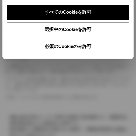
ボディカラー
すべてのCookieを許可
車の種類、仕様により数値が複数ある場合とサスペンション形式などにより、ホイ
選択中のCookieを許可
ールベースが左右で数値が異なる場合がございます。
エンジン仕様により、×2の表記がしてある場合がございます。（ロータリーエンジ
必須のCookieのみ許可
ン）
車の種類、仕様により燃料タンクが二つある場合と異なる燃料タンクが二つある場
合がございます。
燃費表示はWLTCモード、10・15モード又は10モード、JC08モードのいずれかに
基づいた試験上の数値であり、実際の数値は走行条件などにより異なります。
ドライバーが任意で駆動を２輪・４輪を切り替える事が出来る４WDを「パートタイ
ム」、車両の設定で常時又は可変又は切替えを行う事を主とするものを「フルタイム」
として表示しています。
革シートについては一部合皮を使用している場合があります。
価格は販売当時のメーカー希望小売価格で参考価格です。消費税率は
価格情報登録または更新時点の税率です。
販売期間中に消費税率が変更された車種で、消費税率変更前の価格が
表示される場合があります。