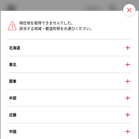
TOYOTA
検索
メニュ
ログイン
現在地を取得できませんでした。
ラインアップ
オーナーサポート
トピックス
該当する地域・都道府県をお選びください。
トヨタ認定中古車
メニュー
北海道
未設定
お気に入り
保存した見積り
閲覧履歴
東北
クルマ情報
関東
中部
トヨタ スプリンター
近畿
ＳＥヴィンテージ
1997年（平成9年） 4月発売
中国