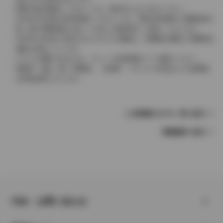
実際の販売価格につきましては、販売店におたずねください。
2004年4月以降の発売車種につきましては、車両本体価格と消費税相当
額（地方消費税額を含む）を含んだ総額表示（内税）となります。
2004年3月以前に発売されたモデルの価格は、消費税込価格と消費税抜
価格が混在しています。
どちらの価格であるかは、グレード詳細画面にてご確認ください。
保険料、税金（除く消費税）、登録料、リサイクル料金などの諸費用
は別途必要となります。
この車種のモデル一覧へ戻る
車種選択へ戻る
FAQ・お問い合わせ