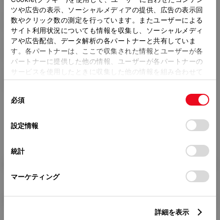
ツや広告の表示、ソーシャルメディアの提供、広告の表示回
トレッド前／後
数やクリック数の測定を行っています。またユーザーによる
1460/1450mm
サイト利用状況についても情報を収集し、ソーシャルメディ
アや広告配信、データ解析の各パートナーと共有していま
室内長
×
室内幅
×
室内高
す。各パートナーは、ここで収集された情報とユーザーが各
1830
×
1425
×
1165mm
パートナーに提供した他の情報、ユーザーが各パートナーの
サービスを使用したときに収集した他の情報を組み合わせて
車両重量
使用することがあります。当ウェブサイトの使用を続行する
1200kg
同
とCookie(クッキー)に同意したこととなります。
必須
意
の
「すべてのCookieを許可」をクリックすることで、お客様の
選
デバイスにすべてのCookie(クッキー)が保存されることに同
設定情報
択
意したことになります。Cookie(クッキー)のオプトアウト、
設定の変更、同意を撤回したりするにあたっては、当社の
統計
「
Cookie（クッキー）情報の取り扱いについて
」をご覧くだ
燃料・性能・詳細スペック
さい。
マーケティング
装備・オプション
詳細を表示