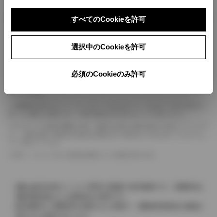
ボディカラー
すべてのCookieを許可
車の種類、仕様により数値が複数ある場合とサスペンション形式などにより、ホイ
選択中のCookieを許可
ールベースが左右で数値が異なる場合がございます。
エンジン仕様により、×2の表記がしてある場合がございます。（ロータリーエンジ
必須のCookieのみ許可
ン）
車の種類、仕様により燃料タンクが二つある場合と異なる燃料タンクが二つある場
合がございます。
燃費表示はWLTCモード、10・15モード又は10モード、JC08モードのいずれかに
基づいた試験上の数値であり、実際の数値は走行条件などにより異なります。
ドライバーが任意で駆動を２輪・４輪を切り替える事が出来る４WDを「パートタイ
ム」、車両の設定で常時又は可変又は切替えを行う事を主とするものを「フルタイム」
として表示しています。
革シートについては一部合皮を使用している場合があります。
価格は販売当時のメーカー希望小売価格で参考価格です。消費税率は
価格情報登録または更新時点の税率です。
販売期間中に消費税率が変更された車種で、消費税率変更前の価格が
表示される場合があります。