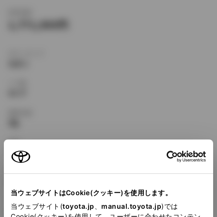
新車価格
1,771,000
ボディタイプ
セダン
ドア数
4ドア
乗車定員
5名
型式
E-AE114
全長
×
全幅
×
全高
4315
×
1690
×
1400mm
当ウェブサイトはCookie(クッキー)を使用します。
ホイールベース ※1
当ウェブサイト(
toyota.jp
、
manual.toyota.jp
)では
2465mm
Cookie(クッキー)を使用して、ユーザーに合わせたコンテン