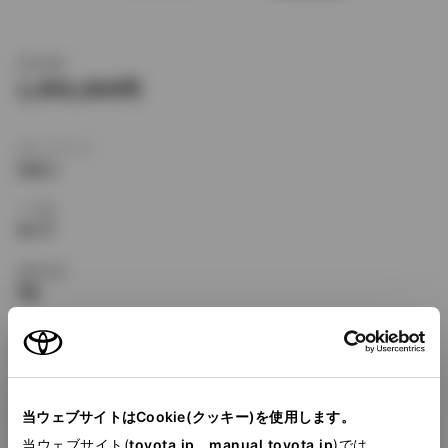
新車価格
1,956,000
ボディタイプ
セダン
ドア数
4ドア
乗車定員
5名
型式
E-AE114
全長
×
全幅
×
全高
4315
×
1690
×
1400mm
当ウェブサイトはCookie(クッキー)を使用します。
当ウェブサイト(
toyota.jp
、
manual.toyota.jp
)では