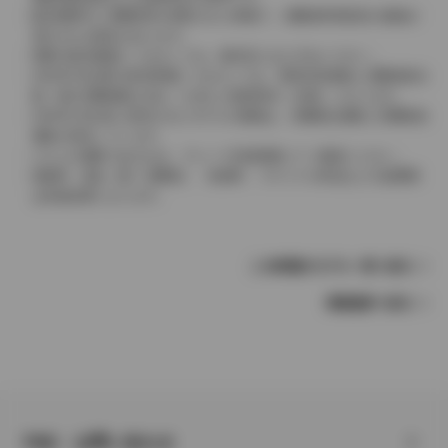
販売期間中に消費税率が変更された車種で、消費税率変更前の価格が
表示される場合があります。
実際の販売価格につきましては、販売店におたずねください。
2004年4月以降の発売車種につきましては、車両本体価格と消費税相当
額（地方消費税額を含む）を含んだ総額表示（内税）となります。
2004年3月以前に発売されたモデルの価格は、消費税込価格と消費税抜
価格が混在しています。
どちらの価格であるかは、グレード詳細画面にてご確認ください。
保険料、税金（除く消費税）、登録料、リサイクル料金などの諸費用
は別途必要となります。
この車種のモデル一覧へ戻る
車種選択へ戻る
FAQ・お問い合わせ