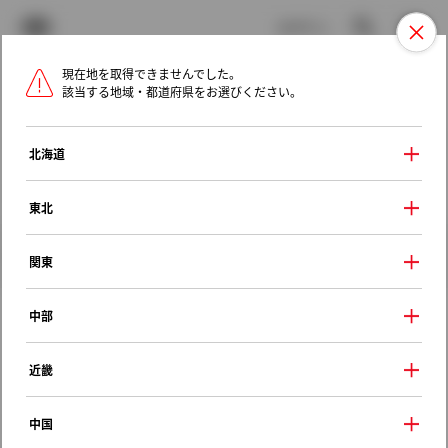
TOYOTA
検索
メニュ
ログイン
現在地を取得できませんでした。
ラインアップ
オーナーサポート
トピックス
該当する地域・都道府県をお選びください。
トヨタ認定中古車
メニュー
北海道
未設定
お気に入り
保存した見積り
閲覧履歴
東北
クルマ情報
関東
中部
トヨタ スプリンター
近畿
ＳＥヴィンテージ Ｌセレクション ナ
ビパッケージ
中国