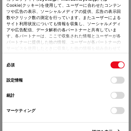
ホイールベース ※1
Cookie(クッキー)を使用して、ユーザーに合わせたコンテン
2465mm
ツや広告の表示、ソーシャルメディアの提供、広告の表示回
数やクリック数の測定を行っています。またユーザーによる
トレッド前／後
サイト利用状況についても情報を収集し、ソーシャルメディ
1460/1450mm
アや広告配信、データ解析の各パートナーと共有していま
す。各パートナーは、ここで収集された情報とユーザーが各
室内長
×
室内幅
×
室内高
パートナーに提供した他の情報、ユーザーが各パートナーの
1830
×
1425
×
1165mm
サービスを使用したときに収集した他の情報を組み合わせて
使用することがあります。当ウェブサイトの使用を続行する
車両重量
同
とCookie(クッキー)に同意したこととなります。
1200kg
必須
意
の
「すべてのCookieを許可」をクリックすることで、お客様の
選
デバイスにすべてのCookie(クッキー)が保存されることに同
設定情報
択
意したことになります。Cookie(クッキー)のオプトアウト、
設定の変更、同意を撤回したりするにあたっては、当社の
統計
「
Cookie（クッキー）情報の取り扱いについて
」をご覧くだ
さい。
燃料・性能・詳細スペック
マーケティング
装備・オプション