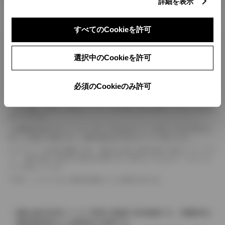
詳細を表示
すべてのCookieを許可
ボディカラー
選択中のCookieを許可
車の種類、仕様により数値が複数ある場合とサスペンション形式などにより、ホイ
ールベースが左右で数値が異なる場合がございます。
必須のCookieのみ許可
エンジン仕様により、×2の表記がしてある場合がございます。（ロータリーエンジ
ン）
車の種類、仕様により燃料タンクが二つある場合と異なる燃料タンクが二つある場
合がございます。
燃費表示はWLTCモード、10・15モード又は10モード、JC08モードのいずれかに
基づいた試験上の数値であり、実際の数値は走行条件などにより異なります。
ドライバーが任意で駆動を２輪・４輪を切り替える事が出来る４WDを「パートタイ
ム」、車両の設定で常時又は可変又は切替えを行う事を主とするものを「フルタイム」
として表示しています。
革シートについては一部合皮を使用している場合があります。
価格は販売当時のメーカー希望小売価格で参考価格です。消費税率は
価格情報登録または更新時点の税率です。