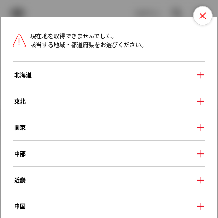
TOYOTA
検索
メニュ
ログイン
現在地を取得できませんでした。
ラインアップ
オーナーサポート
トピックス
該当する地域・都道府県をお選びください。
トヨタ認定中古車
メニュー
北海道
未設定
お気に入り
保存した見積り
閲覧履歴
東北
クルマ情報
関東
中部
トヨタ スプリンター
近畿
ＳＥヴィンテージ Ｌリミテッド
1998年（平成10年） 4月発売
中国