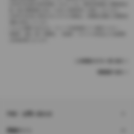
2004年4月以降の発売車種につきましては、車両本体価格と消費税相当
額（地方消費税額を含む）を含んだ総額表示（内税）となります。
2004年3月以前に発売されたモデルの価格は、消費税込価格と消費税抜
価格が混在しています。
どちらの価格であるかは、グレード詳細画面にてご確認ください。
保険料、税金（除く消費税）、登録料、リサイクル料金などの諸費用
は別途必要となります。
この車種のモデル一覧へ戻る
車種選択へ戻る
FAQ・お問い合わせ
関連サイト