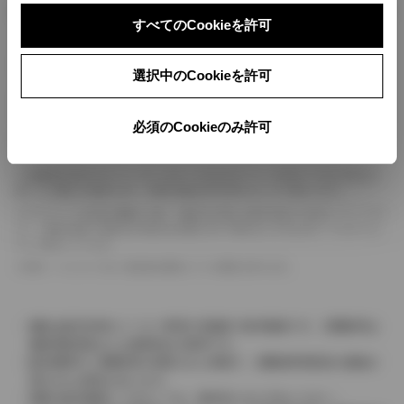
ボディカラー
すべてのCookieを許可
車の種類、仕様により数値が複数ある場合とサスペンション形式などにより、ホイ
選択中のCookieを許可
ールベースが左右で数値が異なる場合がございます。
エンジン仕様により、×2の表記がしてある場合がございます。（ロータリーエンジ
ン）
必須のCookieのみ許可
車の種類、仕様により燃料タンクが二つある場合と異なる燃料タンクが二つある場
合がございます。
燃費表示はWLTCモード、10・15モード又は10モード、JC08モードのいずれかに
基づいた試験上の数値であり、実際の数値は走行条件などにより異なります。
ドライバーが任意で駆動を２輪・４輪を切り替える事が出来る４WDを「パートタイ
ム」、車両の設定で常時又は可変又は切替えを行う事を主とするものを「フルタイム」
として表示しています。
革シートについては一部合皮を使用している場合があります。
価格は販売当時のメーカー希望小売価格で参考価格です。消費税率は
価格情報登録または更新時点の税率です。
販売期間中に消費税率が変更された車種で、消費税率変更前の価格が
表示される場合があります。
実際の販売価格につきましては、販売店におたずねください。