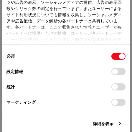
トレッド前／後
ツや広告の表示、ソーシャルメディアの提供、広告の表示回
1460/1450mm
数やクリック数の測定を行っています。またユーザーによる
サイト利用状況についても情報を収集し、ソーシャルメディ
室内長
×
室内幅
×
室内高
アや広告配信、データ解析の各パートナーと共有していま
1830
×
1425
×
1165mm
す。各パートナーは、ここで収集された情報とユーザーが各
パートナーに提供した他の情報、ユーザーが各パートナーの
車両重量
サービスを使用したときに収集した他の情報を組み合わせて
1260kg
使用することがあります。当ウェブサイトの使用を続行する
同
とCookie(クッキー)に同意したこととなります。
必須
意
の
「すべてのCookieを許可」をクリックすることで、お客様の
選
デバイスにすべてのCookie(クッキー)が保存されることに同
設定情報
択
意したことになります。Cookie(クッキー)のオプトアウト、
設定の変更、同意を撤回したりするにあたっては、当社の
統計
「
Cookie（クッキー）情報の取り扱いについて
」をご覧くだ
燃料・性能・詳細スペック
さい。
マーケティング
装備・オプション
詳細を表示