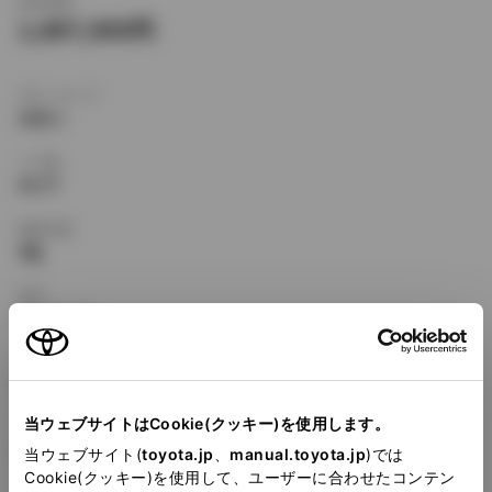
新車価格
1,887,000
ボディタイプ
セダン
ドア数
4ドア
乗車定員
5名
型式
KE-CE116
全長
×
全幅
×
全高
4315
×
1690
×
1400mm
当ウェブサイトはCookie(クッキー)を使用します。
ホイールベース ※1
2465mm
当ウェブサイト(
toyota.jp
、
manual.toyota.jp
)では
Cookie(クッキー)を使用して、ユーザーに合わせたコンテン