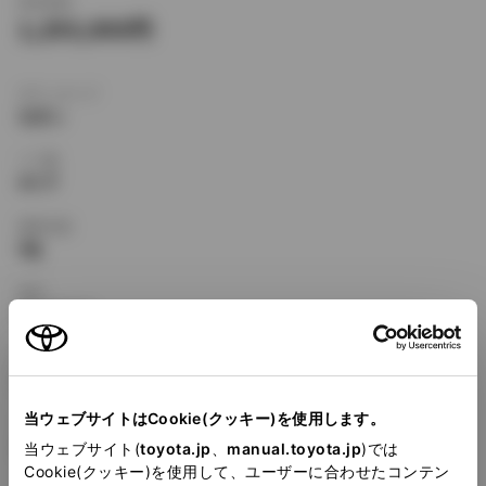
新車価格
1,293,000
ボディタイプ
セダン
ドア数
4ドア
乗車定員
5名
型式
GF-AE110
全長
×
全幅
×
全高
4315
×
1690
×
1385mm
当ウェブサイトはCookie(クッキー)を使用します。
ホイールベース ※1
2465mm
当ウェブサイト(
toyota.jp
、
manual.toyota.jp
)では
Cookie(クッキー)を使用して、ユーザーに合わせたコンテン