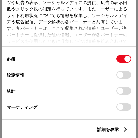
トレッド前／後
ツや広告の表示、ソーシャルメディアの提供、広告の表示回
1470/1460mm
数やクリック数の測定を行っています。またユーザーによる
サイト利用状況についても情報を収集し、ソーシャルメディ
室内長
×
室内幅
×
室内高
アや広告配信、データ解析の各パートナーと共有していま
1830
×
1415
×
1165mm
す。各パートナーは、ここで収集された情報とユーザーが各
パートナーに提供した他の情報、ユーザーが各パートナーの
車両重量
サービスを使用したときに収集した他の情報を組み合わせて
1030kg
使用することがあります。当ウェブサイトの使用を続行する
同
とCookie(クッキー)に同意したこととなります。
必須
意
の
「すべてのCookieを許可」をクリックすることで、お客様の
選
デバイスにすべてのCookie(クッキー)が保存されることに同
設定情報
択
意したことになります。Cookie(クッキー)のオプトアウト、
設定の変更、同意を撤回したりするにあたっては、当社の
統計
「
Cookie（クッキー）情報の取り扱いについて
」をご覧くだ
燃料・性能・詳細スペック
さい。
マーケティング
装備・オプション
詳細を表示