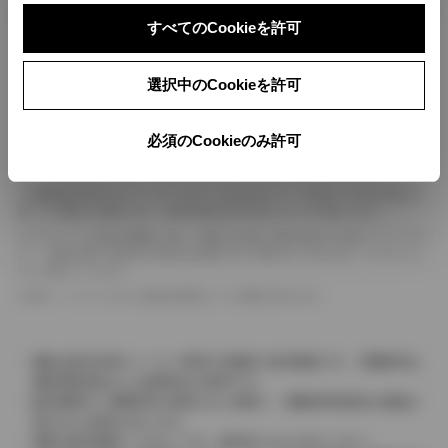
ボディカラー
すべてのCookieを許可
車の種類、仕様により数値が複数ある場合とサスペンション形式などにより、ホイ
選択中のCookieを許可
ールベースが左右で数値が異なる場合がございます。
エンジン仕様により、×2の表記がしてある場合がございます。（ロータリーエンジ
ン）
必須のCookieのみ許可
車の種類、仕様により燃料タンクが二つある場合と異なる燃料タンクが二つある場
合がございます。
燃費表示はWLTCモード、10・15モード又は10モード、JC08モードのいずれかに
基づいた試験上の数値であり、実際の数値は走行条件などにより異なります。
ドライバーが任意で駆動を２輪・４輪を切り替える事が出来る４WDを「パートタイ
ム」、車両の設定で常時又は可変又は切替えを行う事を主とするものを「フルタイム」
として表示しています。
革シートについては一部合皮を使用している場合があります。
価格は販売当時のメーカー希望小売価格で参考価格です。消費税率は
価格情報登録または更新時点の税率です。
販売期間中に消費税率が変更された車種で、消費税率変更前の価格が
表示される場合があります。
実際の販売価格につきましては、販売店におたずねください。