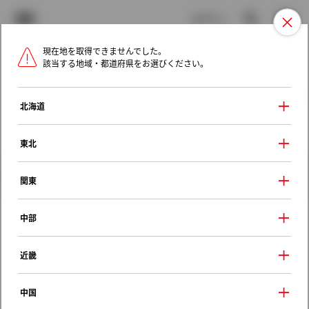
TOYOTA
検索
メニュ
ログイン
現在地を取得できませんでした。
ラインアップ
オーナーサポート
トピックス
該当する地域・都道府県をお選びください。
トヨタ認定中古車
メニュー
北海道
未設定
お気に入り
保存した見積り
閲覧履歴
東北
クルマ情報
関東
中部
トヨタ スプリンター
近畿
ＸＥヴィンテージ リミテッド
1998年（平成10年） 4月発売
中国