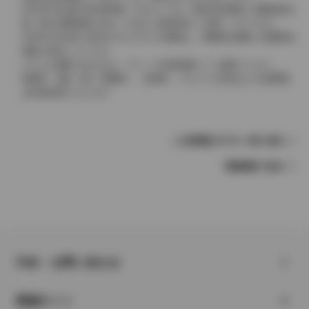
2004年4月以降の発売車種につきましては、車両本体価格と消費税相当
額（地方消費税額を含む）を含んだ総額表示（内税）となります。
2004年3月以前に発売されたモデルの価格は、消費税込価格と消費税抜
価格が混在しています。
どちらの価格であるかは、グレード詳細画面にてご確認ください。
保険料、税金（除く消費税）、登録料、リサイクル料金などの諸費用
は別途必要となります。
この車種のモデル一覧へ戻る
車種選択へ戻る
FAQ・お問い合わせ
関連サイト