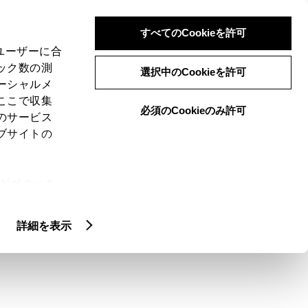
検索
メニュー
ログイン
すべてのCookieを許可
、ユーザーに合
ック数の測
選択中のCookieを許可
ーシャルメ
ここで収集
必須のCookieのみ許可
メニュー
のサービス
ブサイトの
域
未設定
ie(クッキ
、設定の変
扱いについ
クルマ情報
詳細を表示