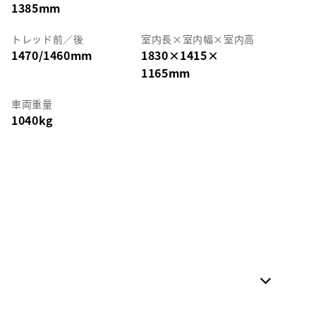
1385mm
トレッド前／後
室内長
×
室内幅
×
室内高
1470/1460mm
1830
×
1415
×
1165mm
車両重量
1040kg