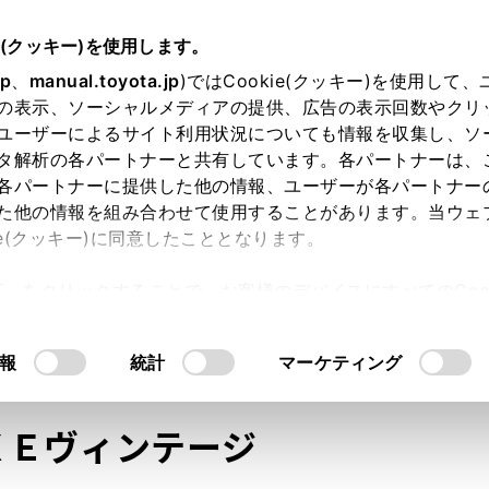
e(クッキー)を使用します。
jp
、
manual.toyota.jp
)ではCookie(クッキー)を使用して
の表示、ソーシャルメディアの提供、広告の表示回数やクリ
ユーザーによるサイト利用状況についても情報を収集し、ソ
タ解析の各パートナーと共有しています。各パートナーは、
各パートナーに提供した他の情報、ユーザーが各パートナー
た他の情報を組み合わせて使用することがあります。当ウェ
オンライン購入
お気に入り
保存した見積り
閲覧履歴
お住まいの地
ie(クッキー)に同意したこととなります。
許可」をクリックすることで、お客様のデバイスにすべてのCook
意したことになります。Cookie(クッキー)のオプトアウト
るにあたっては、当社の「
Cookie（クッキー）情報の取り
モデル・年式
・グレード
の選択
報
統計
マーケティング
ＸＥヴィンテージ