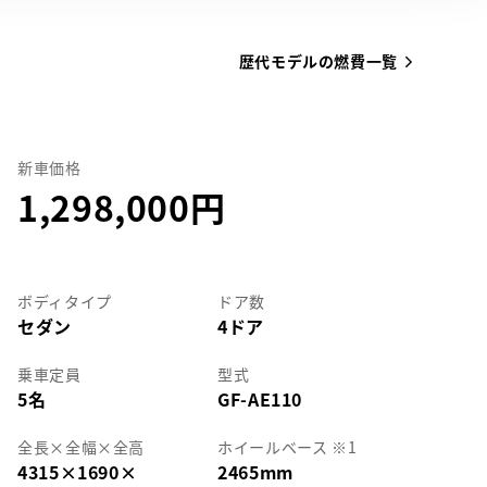
歴代モデルの燃費一覧
新車価格
1,298,000
ボディタイプ
ドア数
セダン
4ドア
乗車定員
型式
5名
GF-AE110
全長
×
全幅
×
全高
ホイールベース ※1
4315
×
1690
×
2465mm