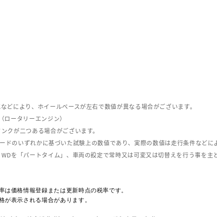
式などにより、ホイールベースが左右で数値が異なる場合がございます。
（ロータリーエンジン）
タンクが二つある場合がございます。
C08モードのいずれかに基づいた試験上の数値であり、実際の数値は走行条件などに
４WDを「パートタイム」、車両の設定で常時又は可変又は切替えを行う事を主
率は価格情報登録または更新時点の税率です。
格が表示される場合があります。