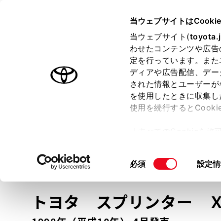
TOYOTA
当ウェブサイトはCooki
当ウェブサイト(
toyota.
わせたコンテンツや広告
ラインアップ
オーナーサポート
トピックス
定を行っています。また
ディアや広告配信、デー
トヨタ認定中古車
された情報とユーザーが
を使用したときに収集し
中古車を探す
トヨタ認定中古車の魅力
3つの買い方
使用を続行するとCook
「すべてのCookieを
ー)が保存されることに同
更、同意を撤回したりす
車種
の選択
同
必須
設定情
て
」をご覧ください。
意
の
トヨタ スプリンター
選
択