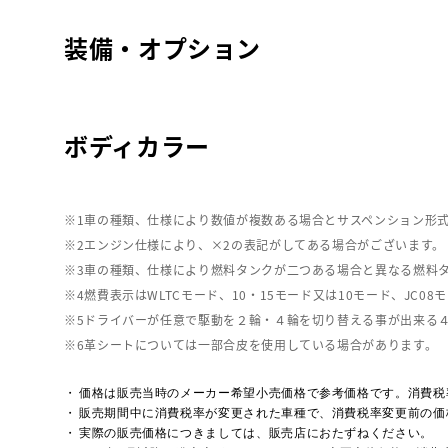
装備・オプション
ボディカラー
車の種類、仕様により数値が複数ある場合とサスペンション形
エンジン仕様により、×2の表記がしてある場合がございます。
車の種類、仕様により燃料タンクが二つある場合と異なる燃料
燃費表示はWLTCモード、10・15モード又は10モード、J
ドライバーが任意で駆動を２輪・４輪を切り替える事が出来る
革シートについては一部合皮を使用している場合があります。
価格は販売当時のメーカー希望小売価格で参考価格です。消費税
販売期間中に消費税率が変更された車種で、消費税率変更前の価
実際の販売価格につきましては、販売店におたずねください。