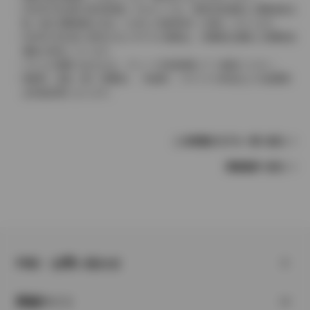
2004年4月以降の発売車種につきましては、車両本体価格と消費税相当
額（地方消費税額を含む）を含んだ総額表示（内税）となります。
2004年3月以前に発売されたモデルの価格は、消費税込価格と消費税抜
価格が混在しています。
どちらの価格であるかは、グレード詳細画面にてご確認ください。
保険料、税金（除く消費税）、登録料、リサイクル料金などの諸費用
は別途必要となります。
この車種のモデル一覧へ戻る
車種選択へ戻る
FAQ・お問い合わせ
関連サイト