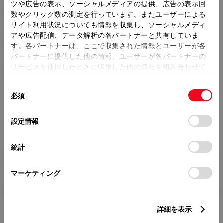
トレッド前／後
ツや広告の表示、ソーシャルメディアの提供、広告の表示回
1470/1460mm
数やクリック数の測定を行っています。またユーザーによる
サイト利用状況についても情報を収集し、ソーシャルメディ
室内長
×
室内幅
×
室内高
アや広告配信、データ解析の各パートナーと共有していま
1830
×
1415
×
1165mm
す。各パートナーは、ここで収集された情報とユーザーが各
パートナーに提供した他の情報、ユーザーが各パートナーの
車両重量
サービスを使用したときに収集した他の情報を組み合わせて
1090kg
使用することがあります。当ウェブサイトの使用を続行する
同
とCookie(クッキー)に同意したこととなります。
必須
意
の
「すべてのCookieを許可」をクリックすることで、お客様の
選
デバイスにすべてのCookie(クッキー)が保存されることに同
設定情報
択
意したことになります。Cookie(クッキー)のオプトアウト、
設定の変更、同意を撤回したりするにあたっては、当社の
統計
「
Cookie（クッキー）情報の取り扱いについて
」をご覧くだ
燃料・性能・詳細スペック
さい。
マーケティング
装備・オプション
詳細を表示