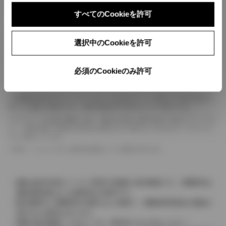
ボディカラー
すべてのCookieを許可
車の種類、仕様により数値が複数ある場合とサスペンション形式などにより、ホイ
選択中のCookieを許可
ールベースが左右で数値が異なる場合がございます。
エンジン仕様により、×2の表記がしてある場合がございます。（ロータリーエンジ
ン）
必須のCookieのみ許可
車の種類、仕様により燃料タンクが二つある場合と異なる燃料タンクが二つある場
合がございます。
燃費表示はWLTCモード、10・15モード又は10モード、JC08モードのいずれかに
基づいた試験上の数値であり、実際の数値は走行条件などにより異なります。
ドライバーが任意で駆動を２輪・４輪を切り替える事が出来る４WDを「パートタイ
ム」、車両の設定で常時又は可変又は切替えを行う事を主とするものを「フルタイム」
として表示しています。
革シートについては一部合皮を使用している場合があります。
価格は販売当時のメーカー希望小売価格で参考価格です。消費税率は
価格情報登録または更新時点の税率です。
販売期間中に消費税率が変更された車種で、消費税率変更前の価格が
表示される場合があります。
実際の販売価格につきましては、販売店におたずねください。