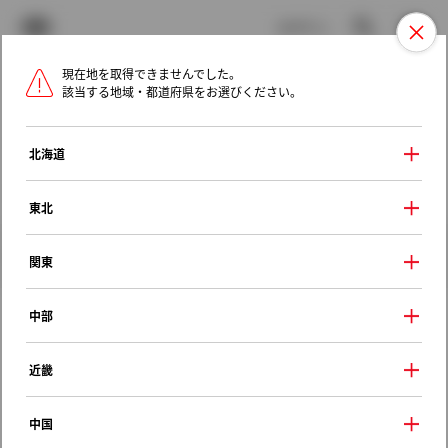
TOYOTA
検索
メニュ
ログイン
現在地を取得できませんでした。
ラインアップ
オーナーサポート
トピックス
該当する地域・都道府県をお選びください。
トヨタ認定中古車
メニュー
北海道
未設定
お気に入り
保存した見積り
閲覧履歴
東北
クルマ情報
関東
中部
トヨタ スプリンター
近畿
ＬＸ ビジネスパッケージ
1998年（平成10年） 4月発売
中国