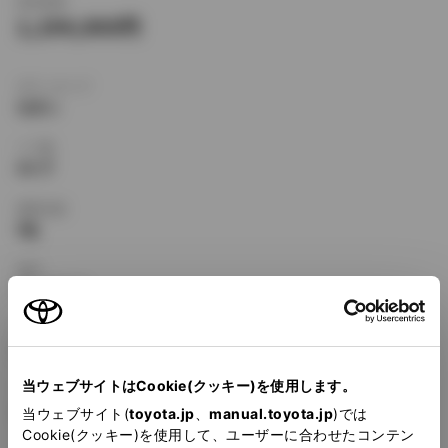
新車価格
1,194,000
ボディタイプ
セダン
ドア数
4ドア
乗車定員
5名
型式
KE-CE113
全長
×
全幅
×
全高
4315
×
1690
×
1385mm
当ウェブサイトはCookie(クッキー)を使用します。
ホイールベース ※1
2465mm
当ウェブサイト(
toyota.jp
、
manual.toyota.jp
)では
Cookie(クッキー)を使用して、ユーザーに合わせたコンテン