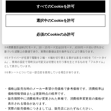
ボディカラー
すべてのCookieを許可
車の種類、仕様により数値が複数ある場合とサスペンション形式などにより、ホイ
選択中のCookieを許可
ールベースが左右で数値が異なる場合がございます。
エンジン仕様により、×2の表記がしてある場合がございます。（ロータリーエンジ
ン）
必須のCookieのみ許可
車の種類、仕様により燃料タンクが二つある場合と異なる燃料タンクが二つある場
合がございます。
燃費表示はWLTCモード、10・15モード又は10モード、JC08モードのいずれかに
基づいた試験上の数値であり、実際の数値は走行条件などにより異なります。
ドライバーが任意で駆動を２輪・４輪を切り替える事が出来る４WDを「パートタイ
ム」、車両の設定で常時又は可変又は切替えを行う事を主とするものを「フルタイム」
として表示しています。
革シートについては一部合皮を使用している場合があります。
価格は販売当時のメーカー希望小売価格で参考価格です。消費税率は
価格情報登録または更新時点の税率です。
販売期間中に消費税率が変更された車種で、消費税率変更前の価格が
表示される場合があります。
実際の販売価格につきましては、販売店におたずねください。