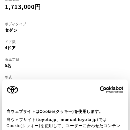
1,713,000
ボディタイプ
セダン
ドア数
4ドア
乗車定員
5名
型式
KE-CE113
全長
×
全幅
×
全高
4315
×
1690
×
1385mm
当ウェブサイトはCookie(クッキー)を使用します。
ホイールベース ※1
2465mm
当ウェブサイト(
toyota.jp
、
manual.toyota.jp
)では
Cookie(クッキー)を使用して、ユーザーに合わせたコンテン