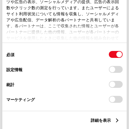
トレッド前／後
ツや広告の表示、ソーシャルメディアの提供、広告の表示回
1470/1460mm
数やクリック数の測定を行っています。またユーザーによる
サイト利用状況についても情報を収集し、ソーシャルメディ
室内長
×
室内幅
×
室内高
アや広告配信、データ解析の各パートナーと共有していま
1830
×
1425
×
1165mm
す。各パートナーは、ここで収集された情報とユーザーが各
パートナーに提供した他の情報、ユーザーが各パートナーの
車両重量
サービスを使用したときに収集した他の情報を組み合わせて
1150kg
使用することがあります。当ウェブサイトの使用を続行する
同
とCookie(クッキー)に同意したこととなります。
必須
意
の
「すべてのCookieを許可」をクリックすることで、お客様の
選
デバイスにすべてのCookie(クッキー)が保存されることに同
設定情報
択
意したことになります。Cookie(クッキー)のオプトアウト、
設定の変更、同意を撤回したりするにあたっては、当社の
統計
「
Cookie（クッキー）情報の取り扱いについて
」をご覧くだ
燃料・性能・詳細スペック
さい。
マーケティング
装備・オプション
詳細を表示