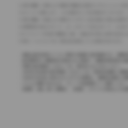
車の種類、仕様により数値が複数ある場合とサスペンション形
エンジン仕様により、×2の表記がしてある場合がございます。
車の種類、仕様により燃料タンクが二つある場合と異なる燃料
燃費表示はWLTCモード、10・15モード又は10モード、J
ドライバーが任意で駆動を２輪・４輪を切り替える事が出来る
革シートについては一部合皮を使用している場合があります。
価格は販売当時のメーカー希望小売価格で参考価格です。消費税
販売期間中に消費税率が変更された車種で、消費税率変更前の価
実際の販売価格につきましては、販売店におたずねください。
2004年4月以降の発売車種につきましては、車両本体価格と消
2004年3月以前に発売されたモデルの価格は、消費税込価格と
どちらの価格であるかは、グレード詳細画面にてご確認ください
保険料、税金（除く消費税）、登録料、リサイクル料金などの諸