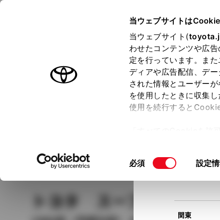
TOYOTA
当ウェブサイトはCooki
当ウェブサイト(
toyota.
わせたコンテンツや広告
ラインアップ
オーナーサポート
トピックス
定を行っています。また
現在
ディアや広告配信、デー
トヨタ認定中古車
該当
された情報とユーザーが
を使用したときに収集し
中古車を探す
トヨタ認定中古車の魅力
3つの買い方
使用を続行するとCook
北海道
「すべてのCookieを
ー)が保存されることに同
更、同意を撤回したりす
車種
の選択
同
必須
設定情
て
」をご覧ください。
東北
意
の
トヨタ スープラ
ＧＴ 
選
択
関東