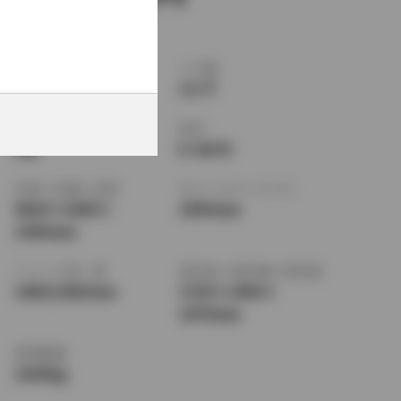
ボディタイプ
ドア数
クーペ
3ドア
乗車定員
型式
5名
E-GA70
全長
×
全幅
×
全高
ホイールベース ※1
4620
×
1690
×
2595mm
1300mm
トレッド前／後
室内長
×
室内幅
×
室内高
1460/1465mm
1720
×
1400
×
1070mm
車両重量
1430kg