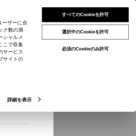
検索
メニュー
ログイン
すべてのCookieを許可
、ユーザーに合
ック数の測
選択中のCookieを許可
ーシャルメ
ここで収集
必須のCookieのみ許可
メニュー
のサービス
ブサイトの
域
未設定
ie(クッキ
、設定の変
扱いについ
クルマ情報
詳細を表示