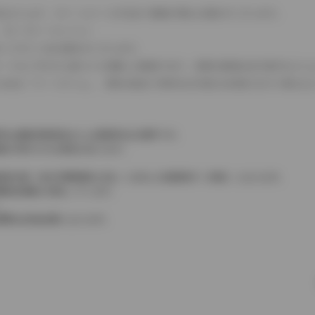
式などにより、ホイールベースが左右で数値が異なる場合がございます。
（ロータリーエンジン）
タンクが二つある場合がございます。
C08モードのいずれかに基づいた試験上の数値であり、実際の数値は走行条件などに
４WDを「パートタイム」、車両の設定で常時又は可変又は切替えを行う事を主
率は価格情報登録または更新時点の税率です。
格が表示される場合があります。
費税相当額（地方消費税額を含む）を含んだ総額表示（内税）となります。
消費税抜価格が混在しています。
。
費用は別途必要となります。