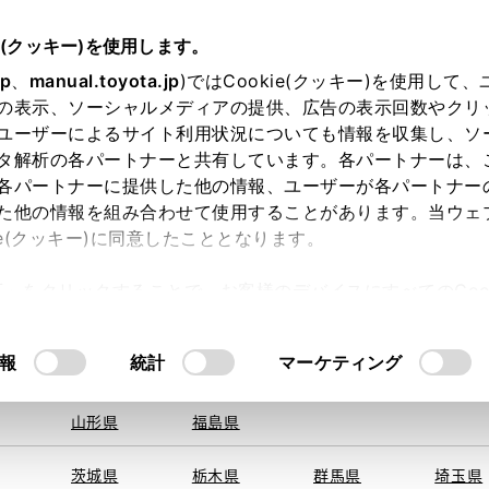
e(クッキー)を使用します。
jp
、
manual.toyota.jp
)ではCookie(クッキー)を使用して
の表示、ソーシャルメディアの提供、広告の表示回数やクリ
ユーザーによるサイト利用状況についても情報を収集し、ソ
地を取得できませんでした。
タ解析の各パートナーと共有しています。各パートナーは、
する地域・都道府県をお選びください。
各パートナーに提供した他の情報、ユーザーが各パートナー
た他の情報を組み合わせて使用することがあります。当ウェ
オンライン購入
お気に入り
保存した見積り
閲覧履歴
お住まいの地
ie(クッキー)に同意したこととなります。
旭川
釧路
札幌
帯広
許可」をクリックすることで、お客様のデバイスにすべてのCook
函館
北見
室蘭、苫小
意したことになります。Cookie(クッキー)のオプトアウト
牧、
ひだか
るにあたっては、当社の「
Cookie（クッキー）情報の取り
モデル・年式
・グレード
の選択
報
統計
マーケティング
青森県
岩手県
宮城県
秋田県
山形県
福島県
エアロトップ
茨城県
栃木県
群馬県
埼玉県