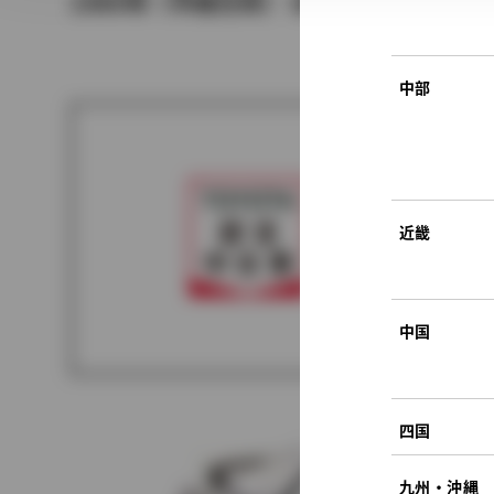
1989年（平成元年） 8月発売
中部
近畿
中国
四国
九州・沖縄