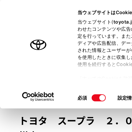
TOYOTA
当ウェブサイトはCooki
当ウェブサイト(
toyota.
わせたコンテンツや広告
ラインアップ
オーナーサポート
トピックス
定を行っています。また
ディアや広告配信、デー
トヨタ認定中古車
された情報とユーザーが
を使用したときに収集し
中古車を探す
トヨタ認定中古車の魅力
3つの買い方
使用を続行するとCook
「すべてのCookieを
ー)が保存されることに同
更、同意を撤回したりす
車種
の選択
同
必須
設定情
て
」をご覧ください。
意
の
トヨタ スープラ
２．
選
択