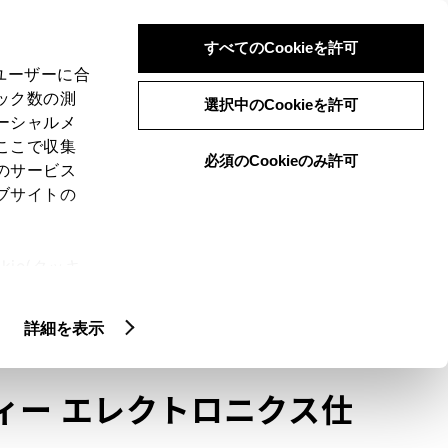
検索
メニュー
ログイン
すべてのCookieを許可
、ユーザーに合
ック数の測
選択中のCookieを許可
ーシャルメ
ここで収集
必須のCookieのみ許可
メニュー
のサービス
ブサイトの
域
未設定
ie(クッキ
、設定の変
扱いについ
クルマ情報
詳細を表示
ィー エレクトロニクス仕