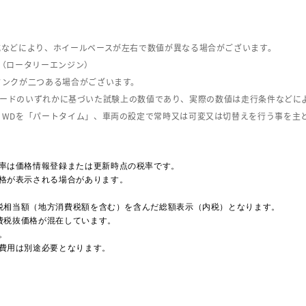
式などにより、ホイールベースが左右で数値が異なる場合がございます。
（ロータリーエンジン）
タンクが二つある場合がございます。
C08モードのいずれかに基づいた試験上の数値であり、実際の数値は走行条件などに
４WDを「パートタイム」、車両の設定で常時又は可変又は切替えを行う事を主
率は価格情報登録または更新時点の税率です。
格が表示される場合があります。
費税相当額（地方消費税額を含む）を含んだ総額表示（内税）となります。
消費税抜価格が混在しています。
。
費用は別途必要となります。