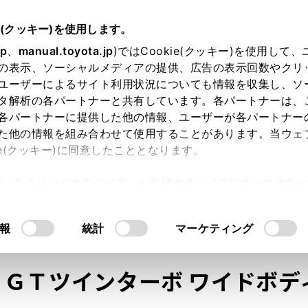
e(クッキー)を使用します。
jp
、
manual.toyota.jp
)ではCookie(クッキー)を使用して
の表示、ソーシャルメディアの提供、広告の表示回数やクリ
ユーザーによるサイト利用状況についても情報を収集し、ソ
タ解析の各パートナーと共有しています。各パートナーは、
各パートナーに提供した他の情報、ユーザーが各パートナー
た他の情報を組み合わせて使用することがあります。当ウェ
オンライン購入
お気に入り
保存した見積り
閲覧履歴
お住まいの地
ie(クッキー)に同意したこととなります。
許可」をクリックすることで、お客様のデバイスにすべてのCook
意したことになります。Cookie(クッキー)のオプトアウト
るにあたっては、当社の「
Cookie（クッキー）情報の取り
モデル・年式
・グレード
の選択
報
統計
マーケティング
０ＧＴツインターボ ワイドボデ