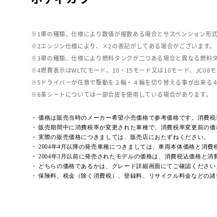
車の種類、仕様により数値が複数ある場合とサスペンション形
エンジン仕様により、×2の表記がしてある場合がございます。
車の種類、仕様により燃料タンクが二つある場合と異なる燃料
燃費表示はWLTCモード、10・15モード又は10モード、J
ドライバーが任意で駆動を２輪・４輪を切り替える事が出来る
革シートについては一部合皮を使用している場合があります。
価格は販売当時のメーカー希望小売価格で参考価格です。消費税
販売期間中に消費税率が変更された車種で、消費税率変更前の価
実際の販売価格につきましては、販売店におたずねください。
2004年4月以降の発売車種につきましては、車両本体価格と消
2004年3月以前に発売されたモデルの価格は、消費税込価格と
どちらの価格であるかは、グレード詳細画面にてご確認ください
保険料、税金（除く消費税）、登録料、リサイクル料金などの諸