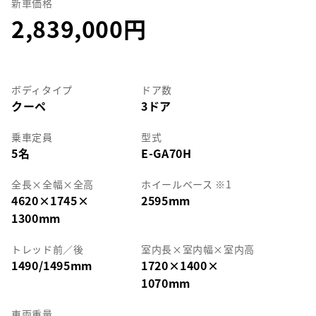
新車価格
2,839,000
ボディタイプ
ドア数
クーペ
3ドア
乗車定員
型式
5名
E-GA70H
全長
×
全幅
×
全高
ホイールベース ※1
4620
×
1745
×
2595mm
1300mm
トレッド前／後
室内長
×
室内幅
×
室内高
1490/1495mm
1720
×
1400
×
1070mm
車両重量